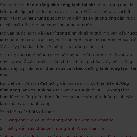
Sau quá trình
bảo dưỡng bình nóng lạnh tại nhà
, quan trọng nhất là
tiến hành lắp lại thiết bị một cách cẩn thận. Để tránh bỏ qua chi tiết
nhỏ, hãy thực hiện từng bước một và kiểm tra kỹ đường ống dẫn nước
tại các mối nối để ngăn chặn tình trạng rò nước.
Mở van nước nóng để xả khí trong bình và đồng thời mở van cấp nước
lạnh để đảm bảo nước chảy ra từ van nước nóng mà không có bọt khí.
Việc này giúp đảm bảo hệ thống hoạt động mượt mà.
Sử dụng khăn khô để lau sạch bên ngoài thiết bị, đặc biệt là khu vực
dây điện và ổ cắm, nhằm ngăn chặn tình trạng chập cháy. Với những
bước này, bạn đã hoàn thành quá trình
bảo dưỡng bình nóng lạnh tại
nhà
.
Bài viết trên,
Ariston
đã hướng dẫn bạn cách thực hiện
bảo dưỡng
bình nóng lạnh tại nhà
để đạt được hiệu suất tối ưu. Hy vọng rằng
bạn đã có những kiến thức hữu ích và thực hiện bảo dưỡng bình nóng
lạnh một cách thành công.
Xem thêm các bài viết khác:
1.
Hướng dẫn sửa vòi nước nóng lạnh bị rỉ đơn giản tại nhà
2.
Hướng dẫn sửa chữa bình nóng lạnh Ariston tại nhà
3.
Bí quyết bảo dưỡng và sử dụng máy nước nóng lạnh tắm hiệu quả