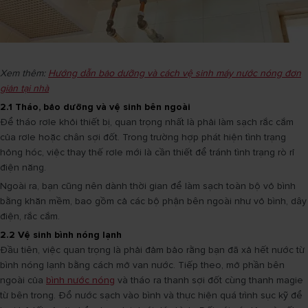
Xem thêm:
Hướng dẫn bảo dưỡng và cách vệ sinh máy nước nóng đơn
giản tại nhà
2.1 Tháo, bảo dưỡng và vệ sinh bên ngoài
Để tháo rơle khỏi thiết bị, quan trọng nhất là phải làm sạch rắc cắm
của rơle hoặc chân sợi đốt. Trong trường hợp phát hiện tình trạng
hỏng hóc, việc thay thế rơle mới là cần thiết để tránh tình trạng rò rỉ
điện năng.
Ngoài ra, bạn cũng nên dành thời gian để làm sạch toàn bộ vỏ bình
bằng khăn mềm, bao gồm cả các bộ phận bên ngoài như vỏ bình, dây
điện, rắc cắm.
2.2 Vệ sinh bình nóng lạnh
Đầu tiên, việc quan trọng là phải đảm bảo rằng bạn đã xả hết nước từ
bình nóng lạnh bằng cách mở van nước. Tiếp theo, mở phần bên
ngoài của
bình nước nóng
và tháo ra thanh sợi đốt cùng thanh magie
từ bên trong. Đổ nước sạch vào bình và thực hiện quá trình sục kỹ để