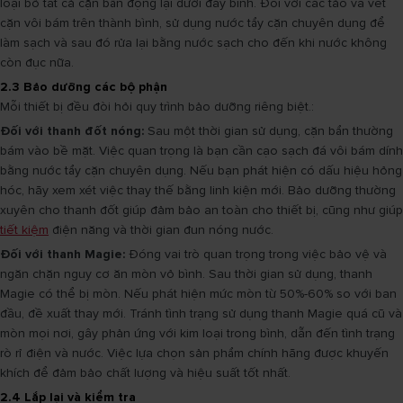
loại bỏ tất cả cặn bẩn đọng lại dưới đáy bình. Đối với các tảo và vết
cặn vôi bám trên thành bình, sử dụng nước tẩy cặn chuyên dụng để
làm sạch và sau đó rửa lại bằng nước sạch cho đến khi nước không
còn đục nữa.
2.3 Bảo dưỡng các bộ phận
Mỗi thiết bị đều đòi hỏi quy trình bảo dưỡng riêng biệt.:
Đối với thanh đốt nóng:
Sau một thời gian sử dụng, cặn bẩn thường
bám vào bề mặt. Việc quan trọng là bạn cần cạo sạch đá vôi bám dính
bằng nước tẩy cặn chuyên dụng. Nếu bạn phát hiện có dấu hiệu hỏng
hóc, hãy xem xét việc thay thế bằng linh kiện mới. Bảo dưỡng thường
xuyên cho thanh đốt giúp đảm bảo an toàn cho thiết bị, cũng như giúp
tiết kiệm
điện năng và thời gian đun nóng nước.
Đối với thanh Magie:
Đóng vai trò quan trọng trong việc bảo vệ và
ngăn chặn nguy cơ ăn mòn vỏ bình. Sau thời gian sử dụng, thanh
Magie có thể bị mòn. Nếu phát hiện mức mòn từ 50%-60% so với ban
đầu, đề xuất thay mới. Tránh tình trạng sử dụng thanh Magie quá cũ và
mòn mọi nơi, gây phản ứng với kim loại trong bình, dẫn đến tình trạng
rò rỉ điện và nước. Việc lựa chọn sản phẩm chính hãng được khuyến
khích để đảm bảo chất lượng và hiệu suất tốt nhất.
2.4 Lắp lại và kiểm tra