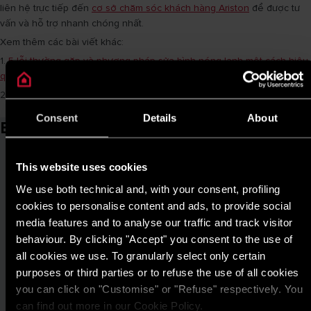
liên hệ trực tiếp đến
cơ sở chăm sóc khách hàng Ariston
để được tư
vấn và hỗ trợ nhanh chóng nhất.
Xem thêm các bài viết khác:
1.
5 lỗi thường gặp và phương pháp sửa bình nóng lạnh một cách hiệu
quả
2.
Trường hợp cần biết khi thuê thợ sửa bình nước nóng lạnh
Consent
Details
About
Bài viết liên quan
This website uses cookies
We use both technical and, with your consent, profiling
cookies to personalise content and ads, to provide social
media features and to analyse our traffic and track visitor
behaviour. By clicking "Accept" you consent to the use of
all cookies we use. To granularly select only certain
purposes or third parties or to refuse the use of all cookies
you can click on "Customise" or "Refuse" respectively. You
can find out more in our Cookie Policy.