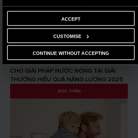
ACCEPT
CUSTOMISE
CONTINUE WITHOUT ACCEPTING
TIN TỨC
ARISTON THIẾT LẬP CHUẨN MỰC MỚI
CHO GIẢI PHÁP NƯỚC NÓNG TẠI GIẢI
THƯỞNG HIỆU QUẢ NĂNG LƯỢNG 2025
ĐỌC THÊM