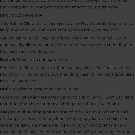
Rồi sau đó, chúng ta có thể tháo rơ le cũ ra khỏi vị trí của nó. Đảm
bảo không làm hư hỏng các bộ phận khác trong quá trình này.
Bước 5:
Lắp rơ le mới
Tiếp đến là đặt rơ le mới vào vị trí của nó. Hãy đảm bảo rằng rơ le mới
khớp hoàn hảo với vị trí cũ và không gây ra bất kỳ va đập nào.
Sau khi đặt rơ le mới, hãy kết nối các dây điện với rơ le mới. Lưu ý
rằng các dây điện phải được kết nối đúng cách và chắc chắn để đảm
bảo hiệu suất hoạt động tốt.
Bước 6:
Kiểm tra và bật nguồn điện
Sau khi lắp đặt rơ le mới và kết nối các dây điện, hãy kiểm tra và đảm
bảo rằng mọi thứ đã được thực hiện đúng cách rồi mới bật nguồn điện
trở lại tại bảng điện.
Bước 7:
Kiểm tra hoạt động của rơ le mới
Cuối cùng, tiến hành kiểm tra hoạt động của rơ le mới. Đảm bảo rằng
rơ le hoạt động bình thường và không gây ra bất kỳ sự cố nào.
Thay rơ le bình nóng lạnh Ariston
có thể được thực hiện một cách
dễ dàng và an toàn nếu bạn tuân thủ đúng quy trình và có kiến thức
cơ bản về điện. Tuy nhiên, nếu bạn không tự tin hoặc không có kỹ
năng cần thiết, hãy liên hệ với một kỹ thuật viên chuyên nghiệp hoặc