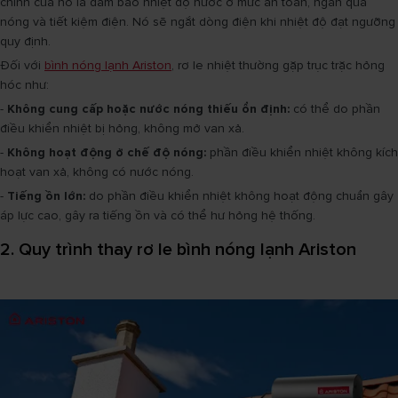
chính của nó là đảm bảo nhiệt độ nước ở mức an toàn, ngăn quá
nóng và tiết kiệm điện. Nó sẽ ngắt dòng điện khi nhiệt độ đạt ngưỡng
quy định.
Đối với
bình nóng lạnh Ariston
, rơ le nhiệt thường gặp trục trặc hỏng
hóc như:
-
Không cung cấp hoặc nước nóng thiếu ổn định:
có thể do phần
điều khiển nhiệt bị hỏng, không mở van xả.
-
Không hoạt động ở chế độ nóng:
phần điều khiển nhiệt không kích
hoạt van xả, không có nước nóng.
-
Tiếng ồn lớn:
do phần điều khiển nhiệt không hoạt động chuẩn gây
áp lực cao, gây ra tiếng ồn và có thể hư hỏng hệ thống.
2. Quy trình thay rơ le bình nóng lạnh Ariston