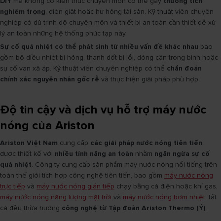
DIY
mà không có kiến thức chuyên môn có thể gây
thương tích
nghiêm trọng
, điện giật hoặc hư hỏng tài sản. Kỹ thuật viên chuyên
nghiệp có đủ trình độ chuyên môn và thiết bị an toàn cần thiết để xử
lý an toàn những hệ thống phức tạp này.
Sự cố quá nhiệt có thể phát sinh từ nhiều vấn đề khác nhau
bao
gồm bộ điều nhiệt bị hỏng, thanh đốt bị lỗi, đóng cặn trong bình hoặc
sự cố van xả áp. Kỹ thuật viên chuyên nghiệp có thể
chẩn đoán
chính xác nguyên nhân gốc rễ
và thực hiện giải pháp phù hợp.
Độ tin cậy và dịch vụ hỗ trợ máy nước
nóng của Ariston
Ariston Việt Nam
cung cấp
các giải pháp nước nóng tiên tiến
,
được thiết kế với
nhiều tính năng an toàn
nhằm
ngăn ngừa sự cố
quá nhiệt
. Công ty cung cấp sản phẩm máy nước nóng nổi tiếng trên
toàn thế giới tích hợp công nghệ tiên tiến, bao gồm
máy nước nóng
trực tiếp
và
máy nước nóng gián tiếp
chạy bằng cả điện hoặc khí gas,
máy nước nóng năng lượng mặt trời
và
máy nước nóng bơm nhiệt
, tất
cả đều thừa hưởng
công nghệ từ Tập đoàn Ariston Thermo (Ý)
.