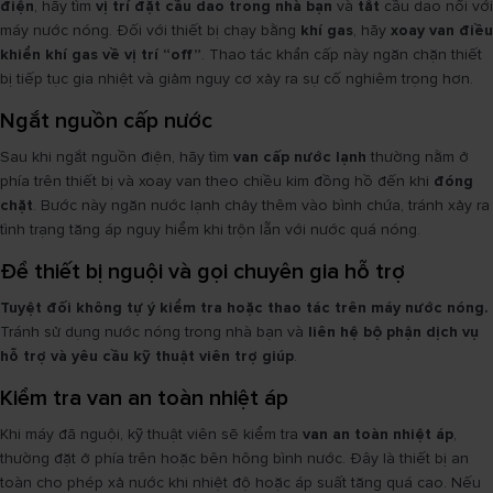
điện
, hãy tìm
vị trí đặt cầu dao trong nhà bạn
và
tắt
cầu dao nối với
máy nước nóng. Đối với thiết bị chạy bằng
khí gas
, hãy
xoay van điều
khiển khí gas về vị trí “off”
. Thao tác khẩn cấp này ngăn chặn thiết
bị tiếp tục gia nhiệt và giảm nguy cơ xảy ra sự cố nghiêm trọng hơn.
Ngắt nguồn cấp nước
Sau khi ngắt nguồn điện, hãy tìm
van cấp nước lạnh
thường nằm ở
phía trên thiết bị và xoay van theo chiều kim đồng hồ đến khi
đóng
chặt
. Bước này ngăn nước lạnh chảy thêm vào bình chứa, tránh xảy ra
tình trạng tăng áp nguy hiểm khi trộn lẫn với nước quá nóng.
Để thiết bị nguội và gọi chuyên gia hỗ trợ
Tuyệt đối không tự ý kiểm tra hoặc thao tác trên máy nước nóng.
Tránh sử dụng nước nóng trong nhà bạn và
liên hệ bộ phận dịch vụ
hỗ trợ và yêu cầu kỹ thuật viên trợ giúp
.
Kiểm tra van an toàn nhiệt áp
Khi máy đã nguội, kỹ thuật viên sẽ kiểm tra
van an toàn nhiệt áp
,
thường đặt ở phía trên hoặc bên hông bình nước. Đây là thiết bị an
toàn cho phép xả nước khi nhiệt độ hoặc áp suất tăng quá cao. Nếu