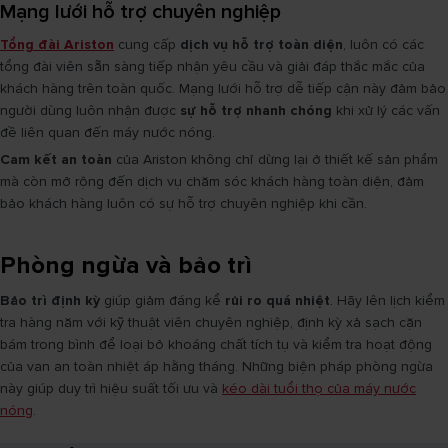
Mạng lưới hỗ trợ chuyên nghiệp
Tổng đài Ariston
cung cấp
dịch vụ hỗ trợ toàn diện
, luôn có các
tổng đài viên sẵn sàng tiếp nhận yêu cầu và giải đáp thắc mắc của
khách hàng trên toàn quốc. Mạng lưới hỗ trợ dễ tiếp cận này đảm bảo
người dùng luôn nhận được
sự hỗ trợ nhanh chóng
khi xử lý các vấn
đề liên quan đến máy nước nóng.
Cam kết an toàn
của Ariston không chỉ dừng lại ở thiết kế sản phẩm
mà còn mở rộng đến dịch vụ chăm sóc khách hàng toàn diện, đảm
bảo khách hàng luôn có sự hỗ trợ chuyên nghiệp khi cần.
Phòng ngừa và bảo trì
Bảo trì định kỳ
giúp giảm đáng kể
rủi ro quá nhiệt
. Hãy lên lịch kiểm
tra hàng năm với kỹ thuật viên chuyên nghiệp, định kỳ xả sạch cặn
bám trong bình để loại bỏ khoáng chất tích tụ và kiểm tra hoạt động
của van an toàn nhiệt áp hằng tháng. Những biện pháp phòng ngừa
này giúp duy trì hiệu suất tối ưu và
kéo dài tuổi thọ của máy nước
nóng
.