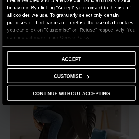
media features and to analyse our traffic and track visitor
behaviour. By clicking "Accept" you consent to the use of
ARISTON THIẾT LẬP CHUẨN MỰC MỚI
all cookies we use. To granularly select only certain
CHO GIẢI PHÁP NƯỚC NÓNG TẠI GIẢI
purposes or third parties or to refuse the use of all cookies
THƯỞNG HIỆU QUẢ NĂNG LƯỢNG 2025
you can click on "Customise" or "Refuse" respectively. You
can find out more in our Cookie Policy.
ĐỌC THÊM
ACCEPT
CUSTOMISE
CONTINUE WITHOUT ACCEPTING