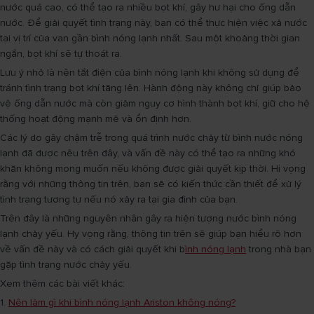
nước quá cao, có thể tạo ra nhiều bọt khí, gây hư hại cho ống dẫn
nước. Để giải quyết tình trạng này, bạn có thể thực hiện việc xả nước
tại vị trí của van gần bình nóng lạnh nhất. Sau một khoảng thời gian
ngắn, bọt khí sẽ tự thoát ra.
Lưu ý nhỏ là nên tắt điện của bình nóng lạnh khi không sử dụng để
tránh tình trạng bọt khí tăng lên. Hành động này không chỉ giúp bảo
vệ ống dẫn nước mà còn giảm nguy cơ hình thành bọt khí, giữ cho hệ
thống hoạt động mạnh mẽ và ổn định hơn.
Các lý do gây chậm trễ trong quá trình nước chảy từ bình nước nóng
lạnh đã được nêu trên đây, và vấn đề này có thể tạo ra những khó
khăn không mong muốn nếu không được giải quyết kịp thời. Hi vọng
rằng với những thông tin trên, bạn sẽ có kiến thức cần thiết để xử lý
tình trạng tương tự nếu nó xảy ra tại gia đình của bạn.
Trên đây là những nguyên nhân gây ra hiện tượng nước bình nóng
lạnh chảy yếu. Hy vọng rằng, thông tin trên sẽ giúp bạn hiểu rõ hơn
về vấn đề này và có cách giải quyết khi b
ình nóng lạnh
trong nhà bạn
gặp tình trạng nước chảy yếu.
Xem thêm các bài viết khác:
1.
Nên làm gì khi bình nóng lạnh Ariston không nóng?