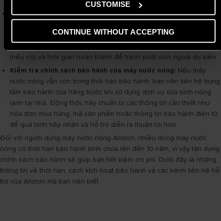
và thay thế linh kiện đúng kỹ thuật.
CUSTOMISE
Tham khảo giá sửa máy nước nóng:
Trước khi quyết định sửa
chữa, bạn nên tham khảo mặt bằng giá từ nhiều đơn vị để có cơ sở
CONTINUE WITHOUT ACCEPTING
so sánh và lựa chọn dịch vụ phù hợp. Ngoài chi phí sửa máy nóng
lạnh, bạn cũng nên hỏi rõ về chi phí kiểm tra, thay thế linh kiện
(nếu có) và thời gian hoàn thành để tránh phát sinh ngoài dự kiến.
Kiểm tra chính sách bảo hành của máy nước nóng:
Nếu máy
nước nóng vẫn còn trong thời hạn bảo hành, bạn nên liên hệ trung
tâm bảo hành của hãng trước khi sử dụng dịch vụ sửa bình nóng
lạnh tại nhà. Đồng thời, hãy chuẩn bị các thông tin cần thiết như
hóa đơn mua hàng, mã sản phẩm hoặc thông tin bảo hành điện tử
để quá trình tiếp nhận và hỗ trợ diễn ra thuận lợi hơn.
Đối với người dùng máy nước nóng Ariston, nhiều dòng máy nước
nóng có thời hạn bảo hành bình chứa lên đến 10 năm, vì vậy tận dụng
chính sách bảo hành sẽ giúp bạn tiết kiệm chi phí. Dưới đây là những
thông tin về thời hạn, cách kích hoạt bảo hành và các kênh liên hệ hỗ
trợ của Ariston mà bạn nên biết.