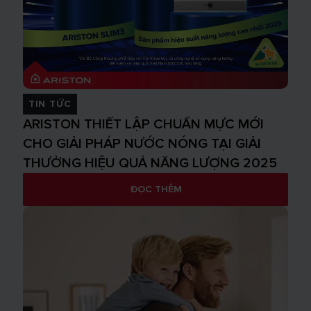
TIN TỨC
ARISTON THIẾT LẬP CHUẨN MỰC MỚI
CHO GIẢI PHÁP NƯỚC NÓNG TẠI GIẢI
THƯỞNG HIỆU QUẢ NĂNG LƯỢNG 2025
ĐỌC THÊM