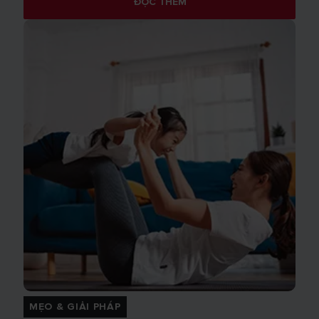
ĐỌC THÊM
MẸO & GIẢI PHÁP