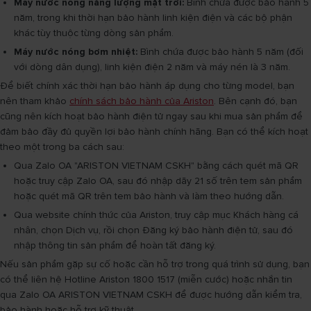
Máy nước nóng năng lượng mặt trời:
Bình chứa được bảo hành 5
năm, trong khi thời hạn bảo hành linh kiện điện và các bộ phận
khác tùy thuộc từng dòng sản phẩm.
Máy nước nóng bơm nhiệt:
Bình chứa được bảo hành 5 năm (đối
với dòng dân dụng), linh kiện điện 2 năm và máy nén là 3 năm.
Để biết chính xác thời hạn bảo hành áp dụng cho từng model, bạn
nên tham khảo
chính sách bảo hành của Ariston
. Bên cạnh đó, bạn
cũng nên kích hoạt bảo hành điện tử ngay sau khi mua sản phẩm để
đảm bảo đầy đủ quyền lợi bảo hành chính hãng. Bạn có thể kích hoạt
theo một trong ba cách sau:
Qua Zalo OA "ARISTON VIETNAM CSKH" bằng cách quét mã QR
hoặc truy cập Zalo OA, sau đó nhập dãy 21 số trên tem sản phẩm
hoặc quét mã QR trên tem bảo hành và làm theo hướng dẫn.
Qua website chính thức của Ariston, truy cập mục Khách hàng cá
nhân, chọn Dịch vụ, rồi chọn Đăng ký bảo hành điện tử, sau đó
nhập thông tin sản phẩm để hoàn tất đăng ký.
Nếu sản phẩm gặp sự cố hoặc cần hỗ trợ trong quá trình sử dụng, bạn
có thể liên hệ Hotline Ariston 1800 1517 (miễn cước) hoặc nhắn tin
qua Zalo OA ARISTON VIETNAM CSKH để được hướng dẫn kiểm tra,
bảo hành hoặc hỗ trợ kỹ thuật.