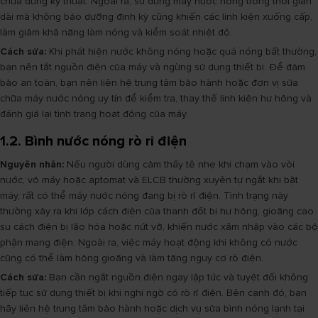
chưa đúng kỹ thuật. Ngoài ra, sử dụng máy nước nóng trong thời gian
dài mà không bảo dưỡng định kỳ cũng khiến các linh kiện xuống cấp,
làm giảm khả năng làm nóng và kiểm soát nhiệt độ.
Cách sửa:
Khi phát hiện nước không nóng hoặc quá nóng bất thường,
bạn nên tắt nguồn điện của máy và ngừng sử dụng thiết bị. Để đảm
bảo an toàn, bạn nên liên hệ trung tâm bảo hành hoặc đơn vị sửa
chữa máy nước nóng uy tín để kiểm tra, thay thế linh kiện hư hỏng và
đánh giá lại tình trạng hoạt động của máy.
1.2. Bình nước nóng rò rỉ điện
Nguyên nhân:
Nếu người dùng cảm thấy tê nhẹ khi chạm vào vòi
nước, vỏ máy hoặc aptomat và ELCB thường xuyên tự ngắt khi bật
máy, rất có thể máy nước nóng đang bị rò rỉ điện. Tình trạng này
thường xảy ra khi lớp cách điện của thanh đốt bị hư hỏng, gioăng cao
su cách điện bị lão hóa hoặc nứt vỡ, khiến nước xâm nhập vào các bộ
phận mang điện. Ngoài ra, việc máy hoạt động khi không có nước
cũng có thể làm hỏng gioăng và làm tăng nguy cơ rò điện.
Cách sửa:
Bạn cần ngắt nguồn điện ngay lập tức và tuyệt đối không
tiếp tục sử dụng thiết bị khi nghi ngờ có rò rỉ điện. Bên cạnh đó, bạn
hãy liên hệ trung tâm bảo hành hoặc dịch vụ sửa bình nóng lạnh tại