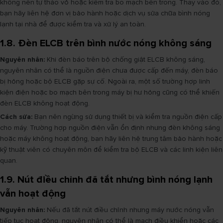
không nên tự tháo vỏ hoặc kiểm tra bo mạch bên trong. Thay vào đó,
bạn hãy liên hệ đơn vị bảo hành hoặc dịch vụ sửa chữa bình nóng
lạnh tại nhà để được kiểm tra và xử lý an toàn.
1.8. Đèn ELCB trên bình nước nóng không sáng
Nguyên nhân:
Khi đèn báo trên bộ chống giật ELCB không sáng,
nguyên nhân có thể là nguồn điện chưa được cấp đến máy, đèn báo
bị hỏng hoặc bộ ELCB gặp sự cố. Ngoài ra, một số trường hợp linh
kiện điện hoặc bo mạch bên trong máy bị hư hỏng cũng có thể khiến
đèn ELCB không hoạt động.
Cách sửa:
Bạn nên ngừng sử dụng thiết bị và kiểm tra nguồn điện cấp
cho máy. Trường hợp nguồn điện vẫn ổn định nhưng đèn không sáng
hoặc máy không hoạt động, bạn hãy liên hệ trung tâm bảo hành hoặc
kỹ thuật viên có chuyên môn để kiểm tra bộ ELCB và các linh kiện liên
quan.
1.9. Nút điều chỉnh đã tắt nhưng bình nóng lạnh
vẫn hoạt động
Nguyên nhân:
Nếu đã tắt nút điều chỉnh nhưng máy nước nóng vẫn
tiếp tục hoạt động, nguyên nhân có thể là mạch điều khiển hoặc các