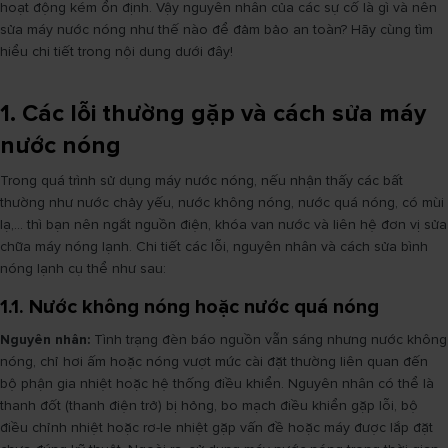
hoạt động kém ổn định. Vậy nguyên nhân của các sự cố là gì và nên
sửa máy nước nóng như thế nào để đảm bảo an toàn? Hãy cùng tìm
hiểu chi tiết trong nội dung dưới đây!
1. Các lỗi thường gặp và cách sửa máy
nước nóng
Trong quá trình sử dụng máy nước nóng, nếu nhận thấy các bất
thường như nước chảy yếu, nước không nóng, nước quá nóng, có mùi
lạ,... thì bạn nên ngắt nguồn điện, khóa van nước và liên hệ đơn vị sửa
chữa máy nóng lạnh. Chi tiết các lỗi, nguyên nhân và cách sửa bình
nóng lạnh cụ thể như sau:
1.1. Nước không nóng hoặc nước quá nóng
Nguyên nhân:
Tình trạng đèn báo nguồn vẫn sáng nhưng nước không
nóng, chỉ hơi ấm hoặc nóng vượt mức cài đặt thường liên quan đến
bộ phận gia nhiệt hoặc hệ thống điều khiển. Nguyên nhân có thể là
thanh đốt (thanh điện trở) bị hỏng, bo mạch điều khiển gặp lỗi, bộ
điều chỉnh nhiệt hoặc rơ-le nhiệt gặp vấn đề hoặc máy được lắp đặt