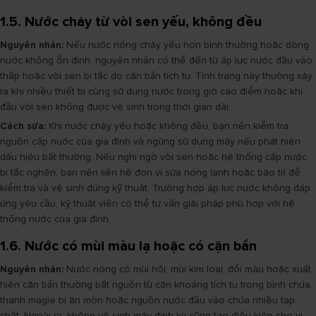
1.5. Nước chảy từ vòi sen yếu, không đều
Nguyên nhân:
Nếu nước nóng chảy yếu hơn bình thường hoặc dòng
nước không ổn định, nguyên nhân có thể đến từ áp lực nước đầu vào
thấp hoặc vòi sen bị tắc do cặn bẩn tích tụ. Tình trạng này thường xảy
ra khi nhiều thiết bị cùng sử dụng nước trong giờ cao điểm hoặc khi
đầu vòi sen không được vệ sinh trong thời gian dài.
Cách sửa:
Khi nước chảy yếu hoặc không đều, bạn nên kiểm tra
nguồn cấp nước của gia đình và ngừng sử dụng máy nếu phát hiện
dấu hiệu bất thường. Nếu nghi ngờ vòi sen hoặc hệ thống cấp nước
bị tắc nghẽn, bạn nên liên hệ đơn vị sửa nóng lạnh hoặc bảo trì để
kiểm tra và vệ sinh đúng kỹ thuật. Trường hợp áp lực nước không đáp
ứng yêu cầu, kỹ thuật viên có thể tư vấn giải pháp phù hợp với hệ
thống nước của gia đình.
1.6. Nước có mùi màu lạ hoặc có cặn bẩn
Nguyên nhân:
Nước nóng có mùi hôi, mùi kim loại, đổi màu hoặc xuất
hiện cặn bẩn thường bắt nguồn từ cặn khoáng tích tụ trong bình chứa,
thanh magie bị ăn mòn hoặc nguồn nước đầu vào chứa nhiều tạp
chất. Ngoài ra, không vệ sinh máy định kỳ cũng tạo điều kiện cho vi