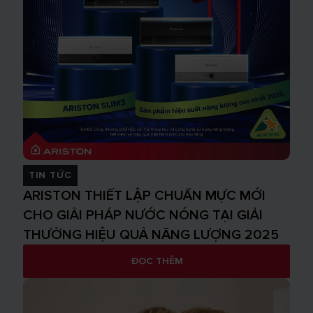
TIN TỨC
ARISTON THIẾT LẬP CHUẨN MỰC MỚI
CHO GIẢI PHÁP NƯỚC NÓNG TẠI GIẢI
THƯỞNG HIỆU QUẢ NĂNG LƯỢNG 2025
ĐỌC THÊM