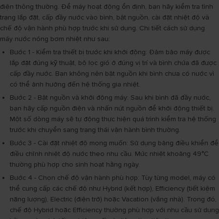
điện thông thường. Để máy hoạt động ổn định, bạn hãy kiểm tra tình
trạng lắp đặt, cấp đầy nước vào bình, bật nguồn, cài đặt nhiệt độ và
chế độ vận hành phù hợp trước khi sử dụng. Chi tiết cách sử dụng
máy nước nóng bơm nhiệt như sau:
Bước 1 - Kiểm tra thiết bị trước khi khởi động: Đảm bảo máy được
lắp đặt đúng kỹ thuật, bộ lọc gió ở đúng vị trí và bình chứa đã được
cấp đầy nước. Bạn không nên bật nguồn khi bình chưa có nước vì
có thể ảnh hưởng đến hệ thống gia nhiệt.
Bước 2 - Bật nguồn và khởi động máy: Sau khi bình đã đầy nước,
bạn hãy cấp nguồn điện và nhấn nút nguồn để khởi động thiết bị.
Một số dòng máy sẽ tự động thực hiện quá trình kiểm tra hệ thống
trước khi chuyển sang trạng thái vận hành bình thường.
Bước 3 - Cài đặt nhiệt độ mong muốn: Sử dụng bảng điều khiển để
điều chỉnh nhiệt độ nước theo nhu cầu. Mức nhiệt khoảng 49°C
thường phù hợp cho sinh hoạt hằng ngày.
Bước 4 - Chọn chế độ vận hành phù hợp: Tùy từng model, máy có
thể cung cấp các chế độ như Hybrid (kết hợp), Efficiency (tiết kiệm
năng lượng), Electric (điện trở) hoặc Vacation (vắng nhà). Trong đó,
chế độ Hybrid hoặc Efficiency thường phù hợp với nhu cầu sử dụng