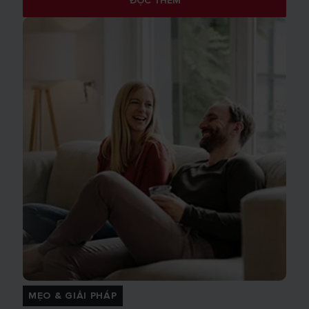
ĐỌC THÊM
MẸO & GIẢI PHÁP