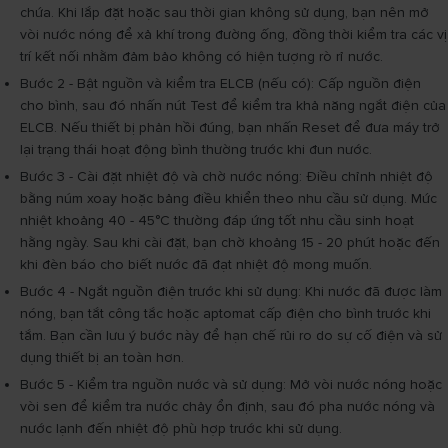
chứa. Khi lắp đặt hoặc sau thời gian không sử dụng, bạn nên mở
vòi nước nóng để xả khí trong đường ống, đồng thời kiểm tra các vị
trí kết nối nhằm đảm bảo không có hiện tượng rò rỉ nước.
Bước 2 - Bật nguồn và kiểm tra ELCB (nếu có): Cấp nguồn điện
cho bình, sau đó nhấn nút Test để kiểm tra khả năng ngắt điện của
ELCB. Nếu thiết bị phản hồi đúng, bạn nhấn Reset để đưa máy trở
lại trạng thái hoạt động bình thường trước khi đun nước.
Bước 3 - Cài đặt nhiệt độ và chờ nước nóng: Điều chỉnh nhiệt độ
bằng núm xoay hoặc bảng điều khiển theo nhu cầu sử dụng. Mức
nhiệt khoảng 40 - 45°C thường đáp ứng tốt nhu cầu sinh hoạt
hằng ngày. Sau khi cài đặt, bạn chờ khoảng 15 - 20 phút hoặc đến
khi đèn báo cho biết nước đã đạt nhiệt độ mong muốn.
Bước 4 - Ngắt nguồn điện trước khi sử dụng: Khi nước đã được làm
nóng, bạn tắt công tắc hoặc aptomat cấp điện cho bình trước khi
tắm. Bạn cần lưu ý bước này để hạn chế rủi ro do sự cố điện và sử
dụng thiết bị an toàn hơn.
Bước 5 - Kiểm tra nguồn nước và sử dụng: Mở vòi nước nóng hoặc
vòi sen để kiểm tra nước chảy ổn định, sau đó pha nước nóng và
nước lạnh đến nhiệt độ phù hợp trước khi sử dụng.