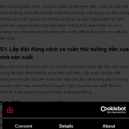
Để sử dụng máy nước nóng an toàn và tiết kiệm điện, bạn cần lắp đặt
thiết bị đúng kỹ thuật, cài đặt nhiệt độ phù hợp, tận dụng các tính năng
thông minh, tắt nguồn khi không sử dụng và bảo dưỡng định kỳ. Bên
cạnh đó, người dùng cũng nên tránh những thói quen tiềm ẩn rủi ro,
chẳng hạn như bật máy khi đang tắm hoặc đặt thiết bị gần các vật liệu
dễ cháy.
5.1. Lắp đặt đúng cách và tuân thủ hướng dẫn của
nhà sản xuất
Bạn nên nhờ kỹ thuật viên có chuyên môn thực hiện lắp đặt máy nước
nóng để bảo đảm thiết bị được đấu nối điện, cấp nước và tiếp đất
đúng tiêu chuẩn. Sau khi hoàn tất, bạn cần đọc kỹ hướng dẫn sử dụng
và vận hành máy đúng theo khuyến nghị của nhà sản xuất để bảo
đảm an toàn cũng như duy trì hiệu suất hoạt động.
5.2. Điều chỉnh nhiệt độ phù hợp
Bạn không nên cài đặt nhiệt độ quá cao nếu không thật sự cần thiết.
Với nhu cầu sinh hoạt hằng ngày, mức nhiệt khoảng 40 - 45°C thường
đã đủ mang lại cảm giác thoải mái, đồng thời giúp giảm nguy cơ bỏng,
Consent
Details
About