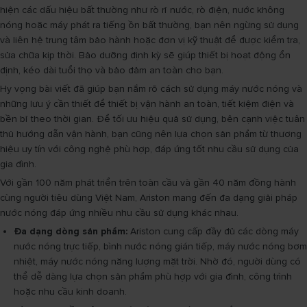
hiện các dấu hiệu bất thường như rò rỉ nước, rò điện, nước không
nóng hoặc máy phát ra tiếng ồn bất thường, bạn nên ngừng sử dụng
và liên hệ trung tâm bảo hành hoặc đơn vị kỹ thuật để được kiểm tra,
sửa chữa kịp thời. Bảo dưỡng định kỳ sẽ giúp thiết bị hoạt động ổn
định, kéo dài tuổi thọ và bảo đảm an toàn cho bạn.
Hy vọng bài viết đã giúp bạn nắm rõ cách sử dụng máy nước nóng và
những lưu ý cần thiết để thiết bị vận hành an toàn, tiết kiệm điện và
bền bỉ theo thời gian. Để tối ưu hiệu quả sử dụng, bên cạnh việc tuân
thủ hướng dẫn vận hành, bạn cũng nên lựa chọn sản phẩm từ thương
hiệu uy tín với công nghệ phù hợp, đáp ứng tốt nhu cầu sử dụng của
gia đình.
Với gần 100 năm phát triển trên toàn cầu và gần 40 năm đồng hành
cùng người tiêu dùng Việt Nam, Ariston mang đến đa dạng giải pháp
nước nóng đáp ứng nhiều nhu cầu sử dụng khác nhau.
Đa dạng dòng sản phẩm:
Ariston cung cấp đầy đủ các dòng máy
nước nóng trực tiếp, bình nước nóng gián tiếp, máy nước nóng bơm
nhiệt, máy nước nóng năng lượng mặt trời. Nhờ đó, người dùng có
thể dễ dàng lựa chọn sản phẩm phù hợp với gia đình, công trình
hoặc nhu cầu kinh doanh.