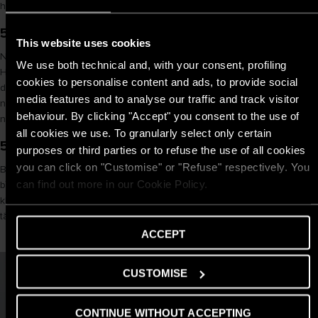
hạn chế lãng phí điện năng và giảm áp lực lên hệ thống gia nhiệt.
5.3. Tận dụng các chức năng thông minh
This website uses cookies
Nếu máy nước nóng được trang bị các chế độ như Eco, Heat Pump,
We use both technical and, with your consent, profiling
Hybrid, Vacation, hẹn giờ hoặc điều khiển thông minh, bạn nên sử
cookies to personalise content and ads, to provide social
dụng các tính năng này phù hợp với nhu cầu thực tế. Những chức
media features and to analyse our traffic and track visitor
năng này giúp tối ưu mức tiêu thụ năng lượng và bảo đảm nguồn nước
behaviour. By clicking "Accept" you consent to the use of
nóng ổn định.
all cookies we use. To granularly select only certain
5.4. Giảm thời gian sử dụng bình nóng lạnh
purposes or third parties or to refuse the use of all cookies
you can click on "Customise" or "Refuse" respectively. You
Bạn không nên để máy hoạt động liên tục trong thời gian dài. Đối với
can find out more in our Cookie Policy.
bình nóng lạnh gián tiếp, bạn chỉ cần bật máy trước khi sử dụng
khoảng 15 - 20 phút hoặc theo đúng hướng dẫn của nhà sản xuất, và
tắt máy sau khi dùng xong.
ACCEPT
CUSTOMISE
CONTINUE WITHOUT ACCEPTING