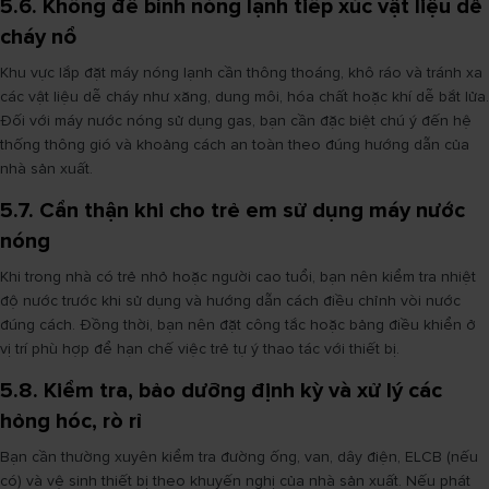
5.6. Không để bình nóng lạnh tiếp xúc vật liệu dễ
cháy nổ
Khu vực lắp đặt máy nóng lạnh cần thông thoáng, khô ráo và tránh xa
các vật liệu dễ cháy như xăng, dung môi, hóa chất hoặc khí dễ bắt lửa.
Đối với máy nước nóng sử dụng gas, bạn cần đặc biệt chú ý đến hệ
thống thông gió và khoảng cách an toàn theo đúng hướng dẫn của
nhà sản xuất.
5.7. Cẩn thận khi cho trẻ em sử dụng máy nước
nóng
Khi trong nhà có trẻ nhỏ hoặc người cao tuổi, bạn nên kiểm tra nhiệt
độ nước trước khi sử dụng và hướng dẫn cách điều chỉnh vòi nước
đúng cách. Đồng thời, bạn nên đặt công tắc hoặc bảng điều khiển ở
vị trí phù hợp để hạn chế việc trẻ tự ý thao tác với thiết bị.
5.8. Kiểm tra, bảo dưỡng định kỳ và xử lý các
hỏng hóc, rò rỉ
Bạn cần thường xuyên kiểm tra đường ống, van, dây điện, ELCB (nếu
có) và vệ sinh thiết bị theo khuyến nghị của nhà sản xuất. Nếu phát