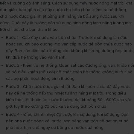
tiết và cường độ ánh sáng. Cách sử dụng máy nước nóng mặt trời khá
đơn giản, bao gồm cấp đầy nước cho bồn chứa, kiểm tra hệ thống,
chờ nước được gia nhiệt bằng ánh nắng và bổ sung nước sau khi
dùng. Dưới đây là hướng dẫn sử dụng bình nóng lạnh năng lượng mặt
trời chi tiết cho bạn tham khảo:
Bước 1 - Cấp đầy nước vào bồn chứa: Trước khi sử dụng lần đầu
hoặc sau khi bảo dưỡng, mở van cấp nước để bồn chứa được nạp
đầy. Bạn cần đảm bảo không còn không khí trong đường ống trước
khi đưa hệ thống vào vận hành.
Bước 2 - Kiểm tra hệ thống: Quan sát các đường ống, van, khớp nối
và bộ điều khiển (nếu có) để chắc chắn hệ thống không bị rò rỉ và
các bộ phận hoạt động bình thường.
Bước 3 - Chờ nước được gia nhiệt: Sau khi bồn chứa đã đầy nước,
hãy để hệ thống hấp thụ nhiệt từ ánh nắng mặt trời. Trong điều
kiện thời tiết thuận lợi, nước thường đạt khoảng 50 - 60°C sau vài
giờ, tùy theo cường độ bức xạ và dung tích bồn chứa.
Bước 4 - Điều chỉnh nhiệt độ trước khi sử dụng: Khi sử dụng, bạn
nên pha nước nóng với nước lạnh bằng van trộn để đạt nhiệt độ
phù hợp, hạn chế nguy cơ bỏng do nước quá nóng.