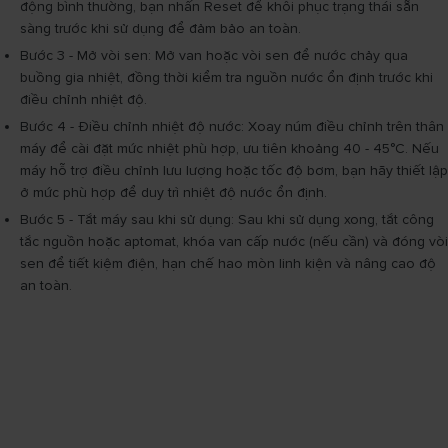
động bình thường, bạn nhấn Reset để khôi phục trạng thái sẵn
sàng trước khi sử dụng để đảm bảo an toàn.
Bước 3 - Mở vòi sen: Mở van hoặc vòi sen để nước chảy qua
buồng gia nhiệt, đồng thời kiểm tra nguồn nước ổn định trước khi
điều chỉnh nhiệt độ.
Bước 4 - Điều chỉnh nhiệt độ nước: Xoay núm điều chỉnh trên thân
máy để cài đặt mức nhiệt phù hợp, ưu tiên khoảng 40 - 45°C. Nếu
máy hỗ trợ điều chỉnh lưu lượng hoặc tốc độ bơm, bạn hãy thiết lập
ở mức phù hợp để duy trì nhiệt độ nước ổn định.
Bước 5 - Tắt máy sau khi sử dụng: Sau khi sử dụng xong, tắt công
tắc nguồn hoặc aptomat, khóa van cấp nước (nếu cần) và đóng vòi
sen để tiết kiệm điện, hạn chế hao mòn linh kiện và nâng cao độ
an toàn.