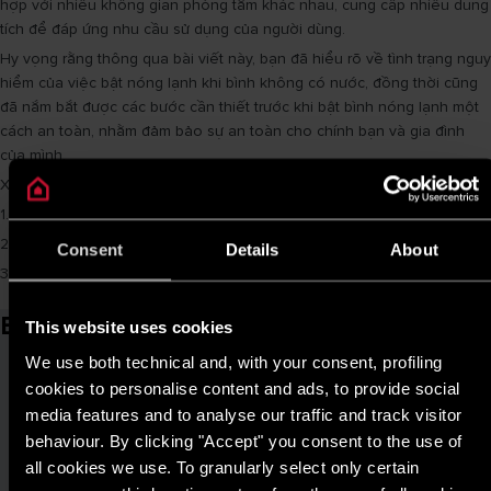
hợp với nhiều không gian phòng tắm khác nhau, cung cấp nhiều dung
tích để đáp ứng nhu cầu sử dụng của người dùng.
Hy vọng rằng thông qua bài viết này, bạn đã hiểu rõ về tình trạng nguy
hiểm của việc bật nóng lạnh khi bình không có nước, đồng thời cũng
đã nắm bắt được các bước cần thiết trước khi bật bình nóng lạnh một
cách an toàn, nhằm đảm bảo sự an toàn cho chính bạn và gia đình
của mình.
Xem thêm các bài viết khác:
1.
Gia đình 1-3 thành viên chọn bình nước nóng loại nào tốt nhất
2.
Những lưu ý cần biết khi sửa bình nước nóng tại nhà
Consent
Details
About
3.
Nguyên nhân và cách sửa bình nước nóng không vào điện
Bài viết liên quan
This website uses cookies
We use both technical and, with your consent, profiling
cookies to personalise content and ads, to provide social
media features and to analyse our traffic and track visitor
behaviour. By clicking "Accept" you consent to the use of
all cookies we use. To granularly select only certain