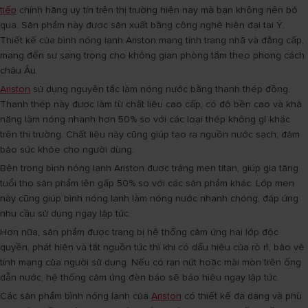
tiếp
chính hãng uy tín trên thị trường hiện nay mà bạn không nên bỏ
qua. Sản phẩm này được sản xuất bằng công nghệ hiện đại tại Ý.
Thiết kế của bình nóng lạnh Ariston mang tính trang nhã và đẳng cấp,
mang đến sự sang trọng cho không gian phòng tắm theo phong cách
châu Âu.
Ariston
sử dụng nguyên tắc làm nóng nước bằng thanh thép đồng.
Thanh thép này được làm từ chất liệu cao cấp, có độ bền cao và khả
năng làm nóng nhanh hơn 50% so với các loại thép không gỉ khác
trên thị trường. Chất liệu này cũng giúp tạo ra nguồn nước sạch, đảm
bảo sức khỏe cho người dùng.
Bên trong bình nóng lạnh Ariston được tráng men titan, giúp gia tăng
tuổi thọ sản phẩm lên gấp 50% so với các sản phẩm khác. Lớp men
này cũng giúp bình nóng lạnh làm nóng nước nhanh chóng, đáp ứng
nhu cầu sử dụng ngay lập tức.
Hơn nữa, sản phẩm được trang bị hệ thống cảm ứng hai lớp độc
quyền, phát hiện và tắt nguồn tức thì khi có dấu hiệu của rò rỉ, bảo vệ
tính mạng của người sử dụng. Nếu có rạn nứt hoặc mài mòn trên ống
dẫn nước, hệ thống cảm ứng đèn báo sẽ báo hiệu ngay lập tức.
Các sản phẩm bình nóng lạnh của
Ariston
có thiết kế đa dạng và phù