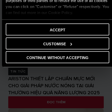
purposes or third parties or to refuse the use of all cookies
you can click on "Customise" or "Refuse" respectively. You
can find out more in our Cookie Policy.
ACCEPT
CUSTOMISE
CONTINUE WITHOUT ACCEPTING
TIN TỨC
ARISTON THIẾT LẬP CHUẨN MỰC MỚI
CHO GIẢI PHÁP NƯỚC NÓNG TẠI GIẢI
THƯỞNG HIỆU QUẢ NĂNG LƯỢNG 2025
ĐỌC THÊM