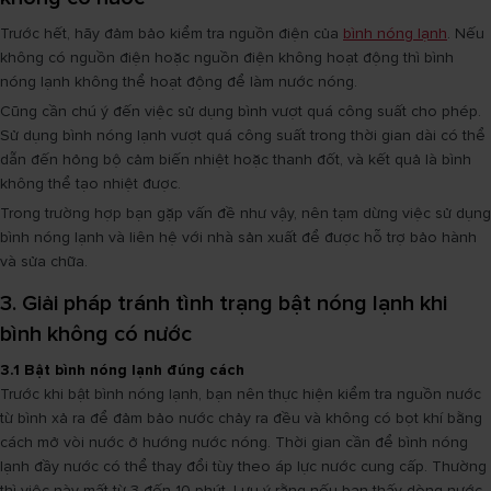
Trước hết, hãy đảm bảo kiểm tra nguồn điện của
bình nóng lạnh
. Nếu
không có nguồn điện hoặc nguồn điện không hoạt động thì bình
nóng lạnh không thể hoạt động để làm nước nóng.
Cũng cần chú ý đến việc sử dụng bình vượt quá công suất cho phép.
Sử dụng bình nóng lạnh vượt quá công suất trong thời gian dài có thể
dẫn đến hỏng bộ cảm biến nhiệt hoặc thanh đốt, và kết quả là bình
không thể tạo nhiệt được.
Trong trường hợp bạn gặp vấn đề như vậy, nên tạm dừng việc sử dụng
bình nóng lạnh và liên hệ với nhà sản xuất để được hỗ trợ bảo hành
và sửa chữa.
3. Giải pháp tránh tình trạng bật nóng lạnh khi
bình không có nước
3.1 Bật bình nóng lạnh đúng cách
Trước khi bật bình nóng lạnh, bạn nên thực hiện kiểm tra nguồn nước
từ bình xả ra để đảm bảo nước chảy ra đều và không có bọt khí bằng
cách mở vòi nước ở hướng nước nóng. Thời gian cần để bình nóng
lạnh đầy nước có thể thay đổi tùy theo áp lực nước cung cấp. Thường
thì việc này mất từ 3 đến 10 phút. Lưu ý rằng nếu bạn thấy dòng nước