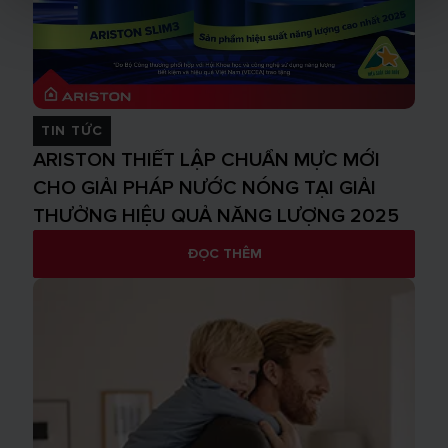
TIN TỨC
ARISTON THIẾT LẬP CHUẨN MỰC MỚI
CHO GIẢI PHÁP NƯỚC NÓNG TẠI GIẢI
THƯỞNG HIỆU QUẢ NĂNG LƯỢNG 2025
ĐỌC THÊM