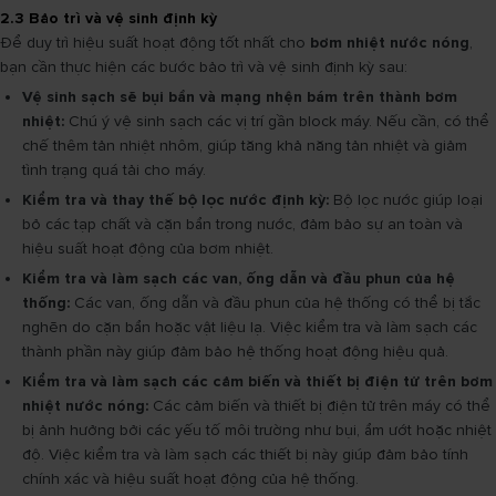
2.3 Bảo trì và vệ sinh định kỳ
Để duy trì hiệu suất hoạt động tốt nhất cho
bơm nhiệt nước nóng
,
bạn cần thực hiện các bước bảo trì và vệ sinh định kỳ sau:
Vệ sinh sạch sẽ bụi bẩn và mạng nhện bám trên thành bơm
nhiệt:
Chú ý vệ sinh sạch các vị trí gần block máy. Nếu cần, có thể
chế thêm tản nhiệt nhôm, giúp tăng khả năng tản nhiệt và giảm
tình trạng quá tải cho máy.
Kiểm tra và thay thế bộ lọc nước định kỳ:
Bộ lọc nước giúp loại
bỏ các tạp chất và cặn bẩn trong nước, đảm bảo sự an toàn và
hiệu suất hoạt động của bơm nhiệt.
Kiểm tra và làm sạch các van, ống dẫn và đầu phun của hệ
thống:
Các van, ống dẫn và đầu phun của hệ thống có thể bị tắc
nghẽn do cặn bẩn hoặc vật liệu lạ. Việc kiểm tra và làm sạch các
thành phần này giúp đảm bảo hệ thống hoạt động hiệu quả.
Kiểm tra và làm sạch các cảm biến và thiết bị điện tử trên bơm
nhiệt nước nóng:
Các cảm biến và thiết bị điện tử trên máy có thể
bị ảnh hưởng bởi các yếu tố môi trường như bụi, ẩm ướt hoặc nhiệt
độ. Việc kiểm tra và làm sạch các thiết bị này giúp đảm bảo tính
chính xác và hiệu suất hoạt động của hệ thống.