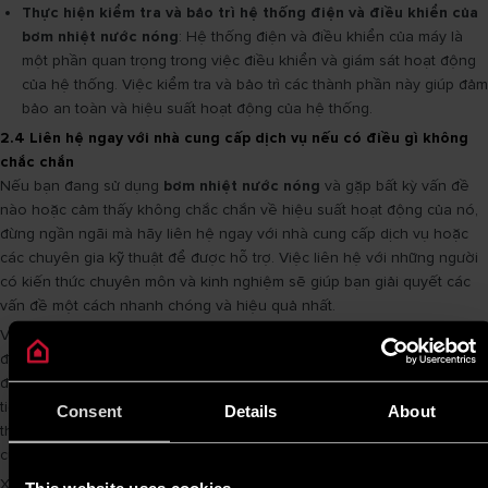
Thực hiện kiểm tra và bảo trì hệ thống điện và điều khiển của
bơm nhiệt nước nóng
: Hệ thống điện và điều khiển của máy là
một phần quan trọng trong việc điều khiển và giám sát hoạt động
của hệ thống. Việc kiểm tra và bảo trì các thành phần này giúp đảm
bảo an toàn và hiệu suất hoạt động của hệ thống.
2.4 Liên hệ ngay với nhà cung cấp dịch vụ nếu có điều gì không
chắc chắn
Nếu bạn đang sử dụng
bơm nhiệt nước nóng
và gặp bất kỳ vấn đề
nào hoặc cảm thấy không chắc chắn về hiệu suất hoạt động của nó,
đừng ngần ngãi mà hãy liên hệ ngay với nhà cung cấp dịch vụ hoặc
các chuyên gia kỹ thuật để được hỗ trợ. Việc liên hệ với những người
có kiến thức chuyên môn và kinh nghiệm sẽ giúp bạn giải quyết các
vấn đề một cách nhanh chóng và hiệu quả nhất.
Với những bí quyết sử dụng
máy
bơm nhiệt nước nóng
hiệu quả nhất
đã được chia sẻ trong bài viết này, bạn có thể tận dụng một cách tối
đa lợi ích của nó. Việc sử dụng bơm nhiệt nước nóng không chỉ giúp
tiết kiệm năng lượng và chi phí, mà còn tăng cường hiệu suất và tuổi
Consent
Details
About
thọ của hệ thống. Đồng thời, việc sử dụng
bơm nhiệt nước nóng
cũng đóng góp vào việc bảo vệ môi trường.
Xem thêm các bài viết khác: