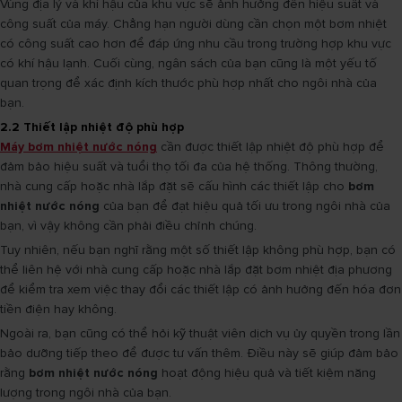
Vùng địa lý và khí hậu của khu vực sẽ ảnh hưởng đến hiệu suất và
công suất của máy. Chẳng hạn người dùng cần chọn một bơm nhiệt
có công suất cao hơn để đáp ứng nhu cầu trong trường hợp khu vực
có khí hậu lạnh. Cuối cùng, ngân sách của bạn cũng là một yếu tố
quan trọng để xác định kích thước phù hợp nhất cho ngôi nhà của
bạn.
2.2 Thiết lập nhiệt độ phù hợp
Máy bơm nhiệt nước nóng
cần được thiết lập nhiệt độ phù hợp để
đảm bảo hiệu suất và tuổi thọ tối đa của hệ thống. Thông thường,
nhà cung cấp hoặc nhà lắp đặt sẽ cấu hình các thiết lập cho
bơm
nhiệt nước nóng
của bạn để đạt hiệu quả tối ưu trong ngôi nhà của
bạn, vì vậy không cần phải điều chỉnh chúng.
Tuy nhiên, nếu bạn nghĩ rằng một số thiết lập không phù hợp, bạn có
thể liên hệ với nhà cung cấp hoặc nhà lắp đặt bơm nhiệt địa phương
để kiểm tra xem việc thay đổi các thiết lập có ảnh hưởng đến hóa đơn
tiền điện hay không.
Ngoài ra, bạn cũng có thể hỏi kỹ thuật viên dịch vụ ủy quyền trong lần
bảo dưỡng tiếp theo để được tư vấn thêm. Điều này sẽ giúp đảm bảo
rằng
bơm nhiệt nước nóng
hoạt động hiệu quả và tiết kiệm năng
lượng trong ngôi nhà của bạn.