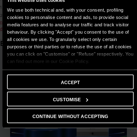
This website uses cookies
1.
Tìm hiểu về sản phẩm máy nước nóng bơm nhiệt Ariston
We use both technical and, with your consent, profiling
2.
Máy nước nóng bơm nhiệt là gì? Ưu và nhược điểm của loại máy
cookies to personalise content and ads, to provide social
này
3.
Tại sao nên sử dụng máy nước nóng bơm nhiệt Heat Pump gia
media features and to analyse our traffic and track visitor
đình Ariston
behaviour. By clicking "Accept" you consent to the use of
all cookies we use. To granularly select only certain
Bài viết liên quan
purposes or third parties or to refuse the use of all cookies
you can click on "Customise" or "Refuse" respectively. You
can find out more in our Cookie Policy.
ACCEPT
CUSTOMISE
CONTINUE WITHOUT ACCEPTING