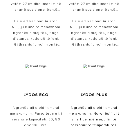
vetëm 27 cm dhe instalim në
vetëm 27 cm dhe instalim në
shumë pozicione, është
shumë pozicione, është
zgjidhja ideale për instalim
zgjidhja ideale për instalim
Falë aplikacionit Ariston
në hapësira të ngushta.
Falë aplikacionit Ariston
në hapësira të ngushta.
Mbrojtja e saj e re e emaluar
NET, ju mund të menaxhoni
Mbrojtja e saj e re e emaluar
NET, ju mund të menaxhoni
ngrohësin tuaj të ujit nga
kundër gëlqeres do t'ju
ngrohësin tuaj të ujit nga
kundër gëlqeres do t'ju
distanca, kudo që të jeni.
sjellë paqe më të madhe
distanca, kudo që të jeni.
sjellë paqe më të madhe
Gjithashtu ju ndihmon të
mendore.
Gjithashtu ju ndihmon të
mendore.
kontrolloni konsumin e
kontrolloni konsumin e
energjisë elektrike dhe të
energjisë elektrike dhe të
kurseni para.
kurseni para.
LYDOS ECO
LYDOS PLUS
Ngrohës uji elektrik mural
Ngrohës uji elektrik mural
me akumulim. Paraqitet me tri
me akumulim. Ngrohësi i ujit
versione kapaciteti: 50, 80
smart për një rregullim të
dhe 100 litra.
përsosur të temperaturës.