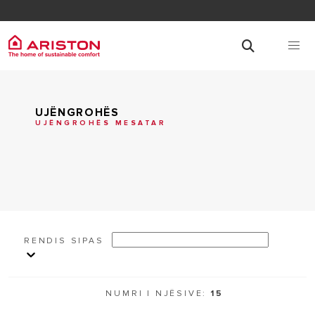
UJËNGROHËS
UJËNGROHËS MESATAR
RENDIS SIPAS
NUMRI I NJËSIVE:
15