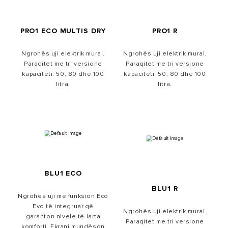
PRO1 ECO MULTIS DRY
PRO1 R
Ngrohës uji elektrik mural.
Ngrohës uji elektrik mural.
Paraqitet me tri versione
Paraqitet me tri versione
kapaciteti: 50, 80 dhe 100
kapaciteti: 50, 80 dhe 100
litra.
litra.
BLU1 ECO
BLU1 R
Ngrohës uji me funksion Eco
Evo të integruar që
Ngrohës uji elektrik mural.
garanton nivele të larta
Paraqitet me tri versione
komforti. Ekrani mundëson