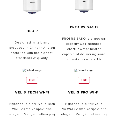
PRO1 RS SASO
BLU R
PRO1 RS SASO is a medium
Designed in Italy and
capacity wall-mounted
produced in China in Ariston
electric water heater
factories with the highest
capable of delivering more
standards of quality.
hot water, compared to
other traditional water
heaters. For easy
integration into any space,
PRO1 RS SASO water
E RE
E RE
heaters are available in 50,
80 and 100 liter capacities
VELIS TECH WI-FI
VELIS PRO WI-FI
for vertical & horizontal
installations.
Ngrohësi elektrik Velis Tech
Ngrohësi elektrik Velis
Wi-Fi ështe kompakt dhe
Pro Wi-Fi ështe kompakt dhe
elegant. Me një thellësi prej
elegant. Me një thellësi prej