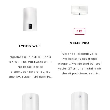
E RE
VELIS PRO
LYDOS WI-FI
Ngrohësi elektrik Velis
Ngrohës uji elektrik i lidhur
Pro ështe kompakt dhe
me Wi-Fi në mur Lydos Wi-Fi
elegant. Me një thellësi prej
me kapacitete të
vetëm 27 cm dhe instalim në
disponueshme prej 50, 80
shumë pozicione, është
dhe 100 litrash. Me ndihmën
zgjidhja ideale për instalim
e aplikacionit Ariston NET,
në hapësira të ngushta.
kontrolli dhe rregullimi i
Mbrojtja e saj e re e emaluar
bojlerit mund të bëhet nga
kundër gëlqeres do t'ju
distanca, nëpërmjet
sjellë qetesi më të madhe
smartphone.
mendore.