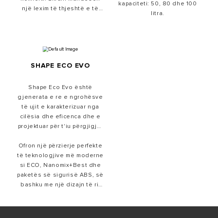
kapaciteti: 50, 80 dhe 100
një lexim të thjeshtë e të
litra.
shpejtë si dhe rregullimin e
temperaturës.
SHAPE ECO EVO
Shape Eco Evo është
gjenerata e re e ngrohësve
të ujit e karakterizuar nga
cilësia dhe eficenca dhe e
projektuar për t'iu përgjigjur
nevojave të ndryshme të
Ofron një përzierje perfekte
konsumatorëve.
të teknologjive më moderne
si ECO, Nanomix+Best dhe
paketës së sigurisë ABS, së
bashku me një dizajn të ri,
një formë e frymëzuar tek
prizma. Versionet e
kapaciteteve të