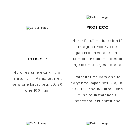
PRO1 ECO
Ngrohës uji me funksion të
integruar Eco Evo që
garanton nivele të larta
LYDOS R
komforti. Ekrani mundëson
një lexim të thjeshtë e të
shpejtë si dhe rregullimin e
Ngrohës uji elektrik mural
Paraqitet me versione të
temperaturës.
me akumulim. Paraqitet me tri
ndryshme kapaciteti - 50, 80,
versione kapaciteti: 50, 80
100, 120 dhe 150 litra – dhe
dhe 100 litra.
mund të instalohet si
horizontalisht ashtu dhe
vertikalisht.