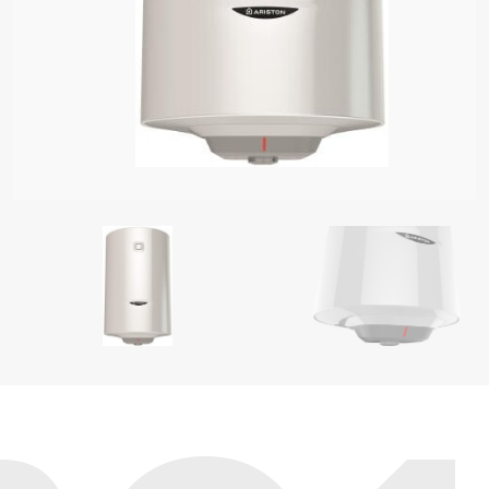
 MODELET E UJËNGROHËS