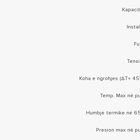
Kapacit
Insta
Fu
Tensi
Koha e ngrohjes (∆T= 45
Temp. Max në p
Humbje termike në 6
Presion max në p