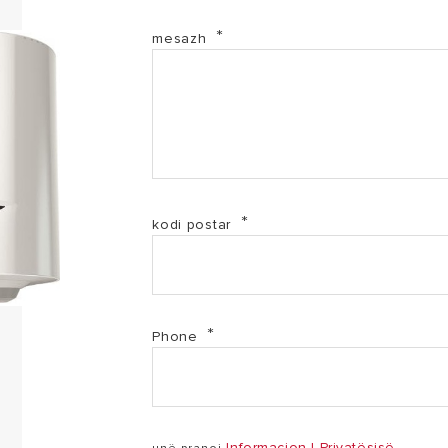
3201812 - Deklarata e Konformitetit (PDF, 103.61 kb)
mesazh
320810 - Deklarata e Konformitetit (PDF, 100.35 kb)
Pro1 R - Manuali i pЙrdoruesit (PDF, 1.88 mb)
kodi postar
Phone
Informacion I Privatësisë