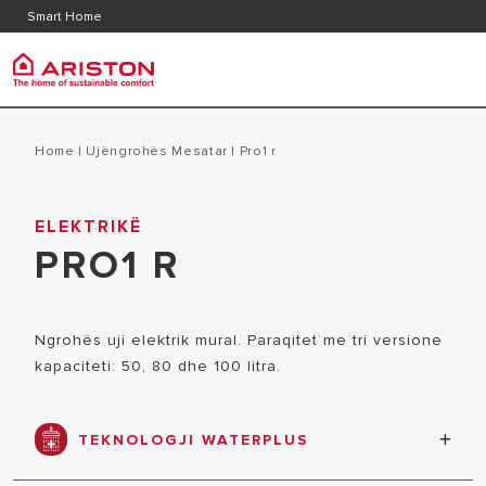
Kontakt
Pyetje
Smart Home
Dokumentacioni i produktit
Grupi Ariston
Ujëngr
PRODUCTS | CATEGORIES
Home
|
Ujëngrohës Mesatar
|
pro1 r
RRETH NESH
UJËNGROHË
ELEKTRIKË
UJËNGROHËS
GROUPI
PRO1 R
UJËNGROH
KALDAJË
KARRIERA
UJËNGROH
POMPAT E NGROHJES
UJËNGROHË
Ngrohës uji elektrik mural. Paraqitet me tri versione
KONDICIONER
kapaciteti: 50, 80 dhe 100 litra.
ME GAZ
FAN COIL VENTILKONVEKTOR
DIELLOR
TEKNOLOGJI WATERPLUS
TERMOSTATE DHE SENSORË
Deri në 16% më shumë ujë i disponueshëm.*