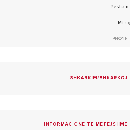
Pesha n
Mbroj
PRO1 R
SHKARKIM/SHKARKOJ
INFORMACIONE TË MËTEJSHME