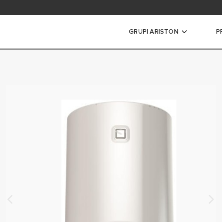
t e bëra më shpesh
GRUPI ARISTON
P
ohës
S TE VEGJEL
ËS MESATAR
ËS TE MEDHENJE
S HIBRID