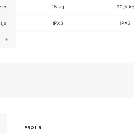
eto
16 kg
20,5 k
tja
IPX3
IPX3
3201811 - Deklarata e Konformitetit (PDF, 104.33 kb)
PRO1 R