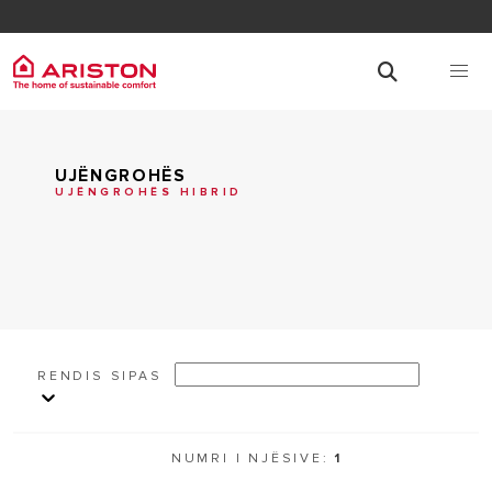
UJËNGROHËS
UJËNGROHËS HIBRID
RENDIS SIPAS
NUMRI I NJËSIVE:
1