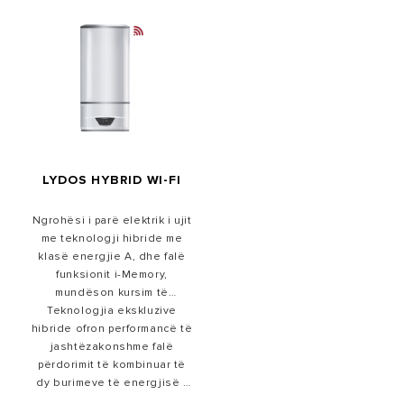
LYDOS HYBRID WI-FI
Ngrohësi i parë elektrik i ujit
me teknologji hibride me
klasë energjie A, dhe falë
funksionit i-Memory,
mundëson kursim të
Teknologjia ekskluzive
energjisë deri në 50%
hibride ofron performancë të
krahasuar me një ngrohës
jashtëzakonshme falë
uji standard me klasë
përdorimit të kombinuar të
energjie B (A+/F).
dy burimeve të energjisë -
energjisë elektrike dhe