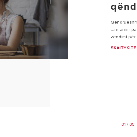
qënd
Qëndrueshmë
ta marrim pa
vendimi për t
SKAITYKITE
01 / 05