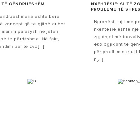
 TË QËNDRUESHËM
NXEHTËSIE: SI TË Z
PROBLEME TË SHPE
ëndrueshmëria është bërë
Ngrohësi i ujit me 
jë koncept që të gjithë duhet
nxehtësie është një
a marrim parasysh në jetën
zgjidhjet më inovat
onë të përditshme. Në fakt,
ekologjikisht të që
endimi për të zvo[...]
për prodhimin e ujit
n[...]