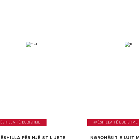
KËSHILLA TË DOBISHME
#KËSHILLA TË DOBISHME
KËSHILLA PËR NJË STIL JETE
NGROHËSIT E UJIT 