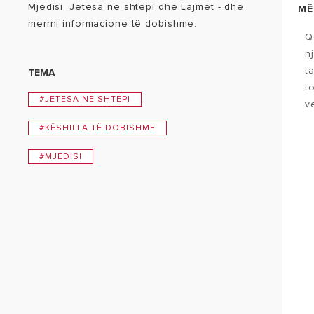
Mjedisi, Jetesa në shtëpi dhe Lajmet - dhe
MË
merrni informacione të dobishme.
Q
n
t
TEMA
t
#JETESA NË SHTËPI
v
#KËSHILLA TË DOBISHME
#MJEDISI