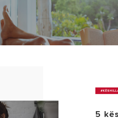
 MODELET E UJËNGROHËS
#KËSHILL
5 kës