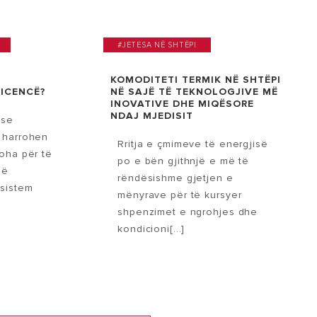
#JETESA NË SHTËPI
S
KOMODITETI TERMIK NË SHTËPI
ICENCË?
NË SAJË TË TEKNOLOGJIVE MË
INOVATIVE DHE MIQËSORE
NDAJ MJEDISIT
 se
 harrohen
Rritja e çmimeve të energjisë
koha për të
po e bën gjithnjë e më të
Në
rëndësishme gjetjen e
 sistem
mënyrave për të kursyer
shpenzimet e ngrohjes dhe
kondicioni[...]