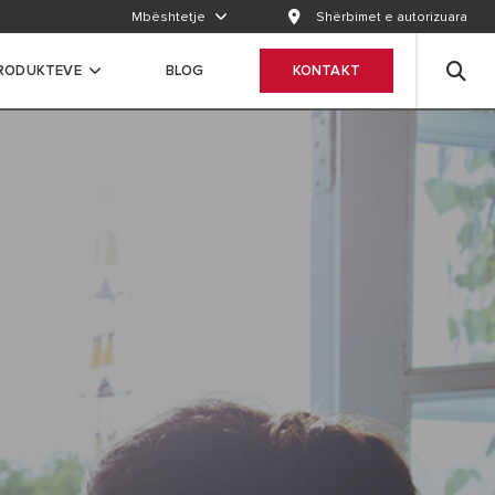
Mbështetje
Shërbimet e autorizuara
RODUKTEVE
BLOG
KONTAKT