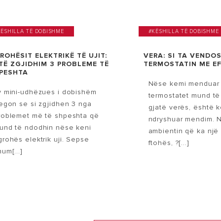
KËSHILLA TË DOBISHME
#KËSHILLA TË DOBISHME
ROHËSIT ELEKTRIKË TË UJIT:
VERA: SI TA VENDO
 TË ZGJIDHIM 3 PROBLEME TË
TERMOSTATIN ME EF
PESHTA
Nëse kemi menduar
y mini-udhëzues i dobishëm
termostatet mund të
regon se si zgjidhen 3 nga
gjatë verës, është 
roblemet më të shpeshta që
ndryshuar mendim. 
und të ndodhin nëse keni
ambientin që ka një
grohës elektrik uji. Sepse
ftohës, ?[...]
hum[...]