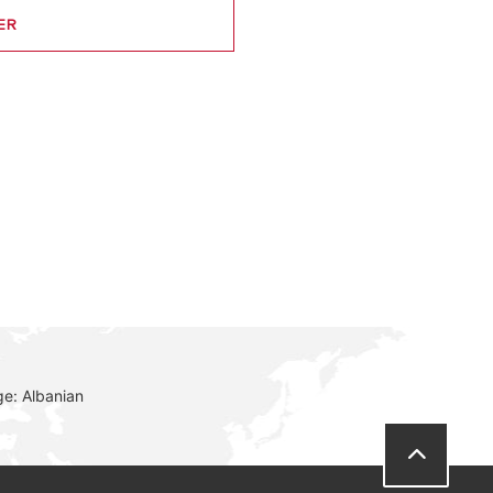
ER
e: Albanian