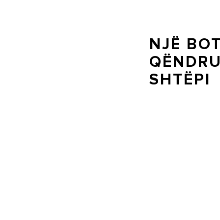
NJË BOT
QËNDRU
SHTËPI
Ariston është i përkus
rinovueshme për ngrohj
Për një rehati më të 