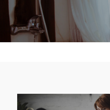
SMART HOME
TË GJITHA