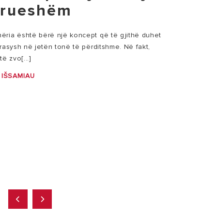
rueshëm
ria është bërë një koncept që të gjithë duhet
rasysh në jetën tonë të përditshme. Në fakt,
ë zvo[...]
 IŠSAMIAU