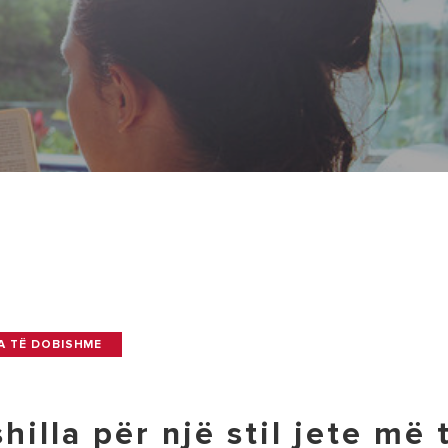
VIZITË
A TË DOBISHME
hilla për një stil jete më 