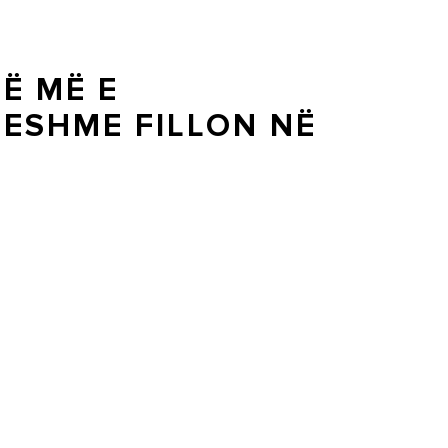
Ë MË E
ESHME FILLON NË
htuar të ofrojë zgjidhje shumë efikase dhe të
en e shtëpisë tuaj dhe nevojën tuaj për ujë të ngrohtë.
ngrohtë dhe më të qëndrueshme.