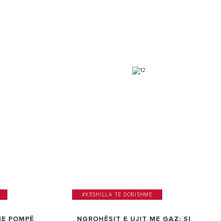
#KËSHILLA TË DOBISHME
ME POMPË
NGROHËSIT E UJIT ME GAZ: SI