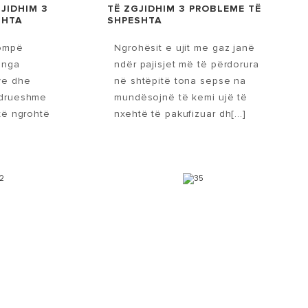
GJIDHIM 3
TË ZGJIDHIM 3 PROBLEME TË
SHTA
SHPESHTA
pompë
Ngrohësit e ujit me gaz janë
 nga
ndër pajisjet më të përdorura
ive dhe
në shtëpitë tona sepse na
ndrueshme
mundësojnë të kemi ujë të
 të ngrohtë
nxehtë të pakufizuar dh[...]