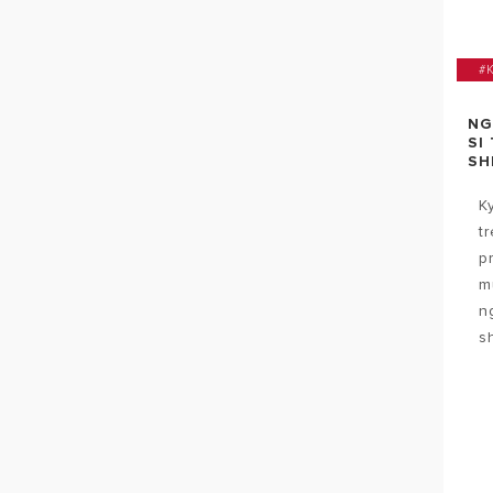
#
NG
SI
SH
K
t
p
m
n
s