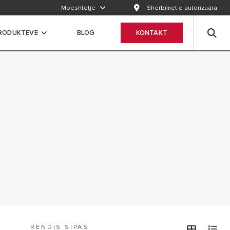
Mbështetje
Shërbimet e autorizuara
RODUKTEVE
BLOG
KONTAKT
RENDIS SIPAS
view
v