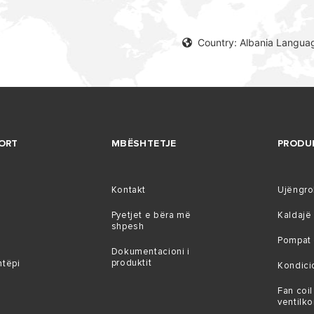
Country: Albania Languag
ORT
MBËSHTETJE
PRODU
Kontakt
Ujëngr
Pyetjet e bëra më
Kaldajë
shpesh
Pompat 
Dokumentacioni i
produktit
htëpi
Kondici
Fan coil
ventilk