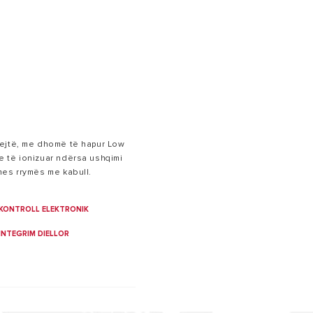
 MODELET E UJËNGROHËS
pejtë, me dhomë të hapur Low
 të ionizuar ndërsa ushqimi
mes rrymës me kabull.
KONTROLL ELEKTRONIK
INTEGRIM DIELLOR