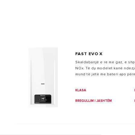
SMART HOME
FAST EVO X
TË GJITHA
Skaldabanjë e re me gaz, e sh
NOx. Të dy modelet kanë ndezje
mund të jetë me bateri apo për
KLASA
RREGULLIM I JASHTËM