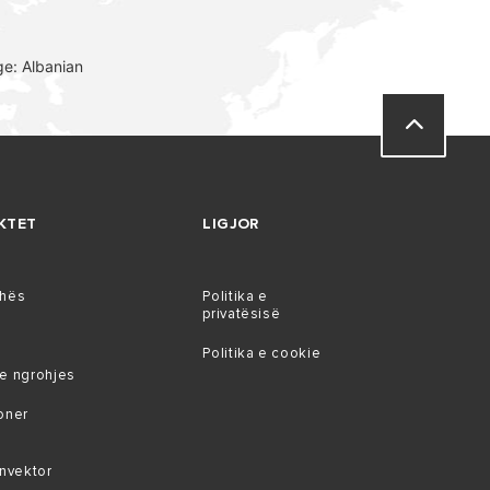
e: Albanian
KTET
LIGJOR
ohës
Politika e
privatësisë
Politika e cookie
e ngrohjes
oner
onvektor