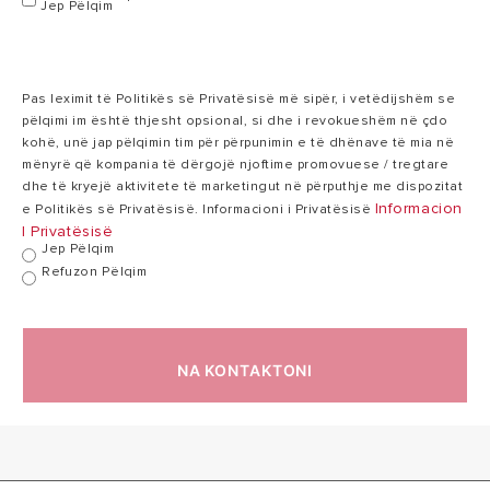
Jep Pëlqim
220-
Tensioni
240
220-240 V
V
Pas leximit të Politikës së Privatësisë më sipër, i vetëdijshëm se
pëlqimi im është thjesht opsional, si dhe i revokueshëm në çdo
Koha e ngrojes i-
kohë, unë jap pëlqimin tim për përpunimin e të dhënave të mia në
5:25
Memory
7:03 h:min
mënyrë që kompania të dërgojë njoftime promovuese / tregtare
h:min
(∆T=43°C)
dhe të kryejë aktivitete të marketingut në përputhje me dispozitat
Informacion
e Politikës së Privatësisë. Informacioni i Privatësisë
I Privatësisë
Jep Pëlqim
Koha e ngrojes
2:34
3:13 h:min
Refuzon Pëlqim
Boost (∆T=43°C)
h:min
Koha e ngrojes
9:21
12:18 h:min
NA KONTAKTONI
Green (∆T=43°C)
h:min
Presioni
8
maksimal në
8 bar
bar