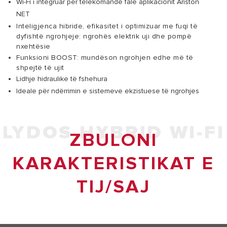
Wi-Fi i integruar për telekomandë falë aplikacionit Ariston
NET
Inteligjenca hibride, efikasitet i optimizuar me fuqi të
dyfishtë ngrohjeje: ngrohës elektrik uji dhe pompë
nxehtësie
Funksioni BOOST: mundëson ngrohjen edhe më të
shpejtë të ujit
Lidhje hidraulike të fshehura
Ideale për ndërrimin e sistemeve ekzistuese të ngrohjes
LYDOS HYBRID WI-FI
ZBULONI
KARAKTERISTIKAT E
TIJ/SAJ