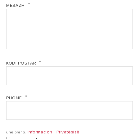
superiore të garantuara nga angazhimi ynë
MESAZH
TË DHËNAT
*100% TË NDËRTUAR PËR TË ZGJATUR:
TEKNIKE
Materialet, pjesët dhe produktet e forta dhe rezistente
janë zhvilluar për të punuar në kushte ekstreme për të
80
ofruar rezultate të nivelit të lartë me qëndrueshmëri
Kapaciteti
100 l
l
maksimale
1,2
Fuqia
1,2 kW
KODI POSTAR
kW
Fuqia elektrike
0,19
mesatare e
0,19 kW
kW
absorbuar
PHONE
Fuqia elektrike
1,42
1,42 kW
max e absorbuar
kW
Informacion I Privatësisë
unë pranoj