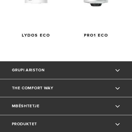
LYDOS HYBRID
WI-FI
LYDOS ECO
PRO1 ECO
GRUPI ARISTON
THE COMFORT WAY
Rreth nesh
MBËSHTETJE
Grupi
Mjedisi
PRODUKTET
Karriera
Këshilla të dobishme
Kontakt