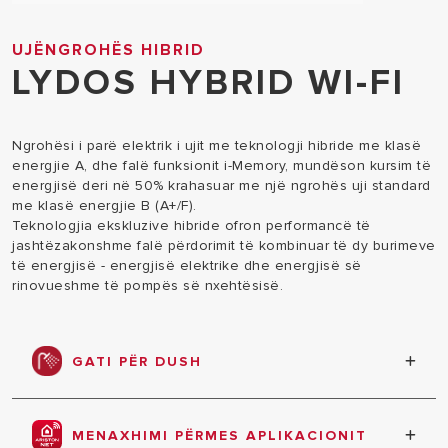
UJËNGROHËS HIBRID
LYDOS HYBRID WI-FI
Ngrohësi i parë elektrik i ujit me teknologji hibride me klasë
energjie A, dhe falë funksionit i-Memory, mundëson kursim të
energjisë deri në 50% krahasuar me një ngrohës uji standard
me klasë energjie B (A+/F).
Teknologjia ekskluzive hibride ofron performancë të
jashtëzakonshme falë përdorimit të kombinuar të dy burimeve
të energjisë - energjisë elektrike dhe energjisë së
rinovueshme të pompës së nxehtësisë.
GATI PËR DUSH
Njoftohuni kur uji të jetë gati për dushin e parë
nëpërmjet ekranit në ngrohësin e ujit dhe
MENAXHIMI PËRMES APLIKACIONIT
smartphone tuaj, duke përdorur aplikacionin Ariston