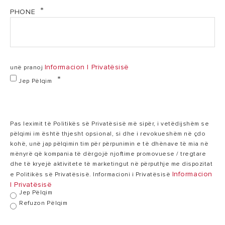
LYDOS PLUS - Manuali i pЙrdoruesit (PDF, 3.11 mb)
PHONE
230
Tensioni
230 V
V
LYDOS PLUS 50-80-100 V 1,8K EN EU - Deklarata e
Konformitetit (PDF, 133.01 kb)
Koha e ngrohjes
1:27
Informacion I Privatësisë
unë pranoj
2:11 h:min
(∆T= 45°C)
h:min
Jep Pëlqim
Temp. max në
80
80 °C
punë
°C
Pas leximit të Politikës së Privatësisë më sipër, i vetëdijshëm se
pëlqimi im është thjesht opsional, si dhe i revokueshëm në çdo
kohë, unë jap pëlqimin tim për përpunimin e të dhënave të mia në
Humbje termike
0,99
mënyrë që kompania të dërgojë njoftime promovuese / tregtare
1,35 kWh/24h
1
në 65°C
kWh/24h
dhe të kryejë aktivitete të marketingut në përputhje me dispozitat
Informacion
e Politikës së Privatësisë. Informacioni i Privatësisë
I Privatësisë
Jep Pëlqim
Presioni max në
6
6 bar
Refuzon Pëlqim
punë
bar