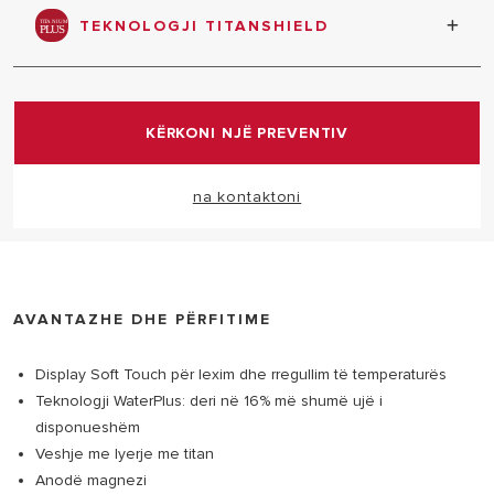
energjisë.
TEKNOLOGJI TITANSHIELD
Teknologjia ekskluzive TitanShield garanton një
jetëgjatësi të gjatë të ngrohësit të ujit dhe i mban
funksionet e shërbimet e saj gjithmonë në nivelin
KËRKONI NJË PREVENTIV
më të lartë. Mbrojtje kundër gërryerjes falë vetive
natyrore dhe veprimit të anodës së magnezit.
na kontaktoni
AVANTAZHE DHE PËRFITIME
Display Soft Touch për lexim dhe rregullim të temperaturës
Teknologji WaterPlus: deri në 16% më shumë ujë i
disponueshëm
Veshje me lyerje me titan
Anodë magnezi