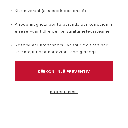
Kit universal (aksesorë opsionalë)
VIZITË
Anodë magnezi për të parandaluar korrozionin
e rezervuarit dhe për të zgjatur jetëgjatësinë
Rezervuar i brendshëm i veshur me titan për
të mbrojtur nga korrozioni dhe gëlqerja
KËRKONI NJË PREVENTIV
na kontaktoni