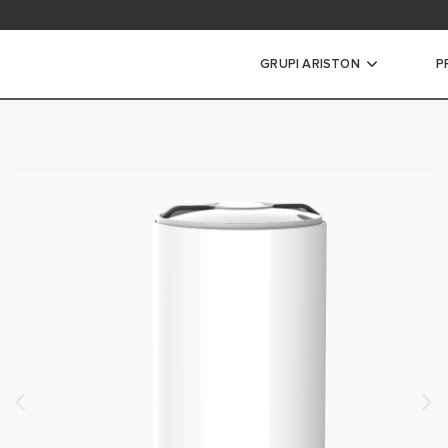
t e bëra më shpesh
GRUPI ARISTON
P
ohës
S TE VEGJEL
ËS MESATAR
ËS TE MEDHENJE
S HIBRID