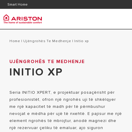
Kontakt
Pyetje
Smart Home
Dokumentacioni i produktit
Grupi Ariston
Ujëngr
PRODUCTS | CATEGORIES
Home
|
Ujëngrohës Te Medhenje
|
initio xp
RRETH NESH
UJËNGROHË
UJËNGROHËS TE MEDHENJE
UJËNGROHËS
GROUPI
INITIO XP
UJËNGROH
KALDAJË
KARRIERA
UJËNGROH
POMPAT E NGROHJES
UJËNGROHË
Seria INITIO XPERT, e projektuar posaçërisht për
KONDICIONER
profesionistët, ofron një ngrohës uji të shkëlqyer
ME GAZ
FAN COIL VENTILKONVEKTOR
me një kapacitet të madh për të përmbushur
DIELLOR
nevojat e mëdha për ujë të nxehtë. E pajisur me një
element ngrohës të mbrojtur, anodë magnezi dhe
TERMOSTATE DHE SENSORË
një rezervuar çeliku të emaluar, ajo siguron