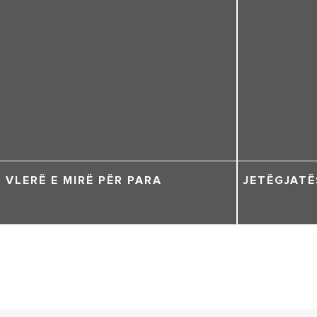
VLERË E MIRË PËR PARA
JETËGJATË