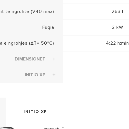
ujit te ngrohte (V40 max)
263 l
Fuqia
2 kW
a e ngrohjes (∆T= 50°C)
4:22 h:min
DIMENSIONET
INITIO XP
INITIO XP
mesazh