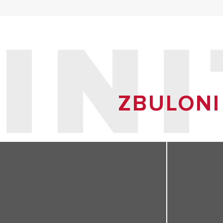
IN
ZBULONI 