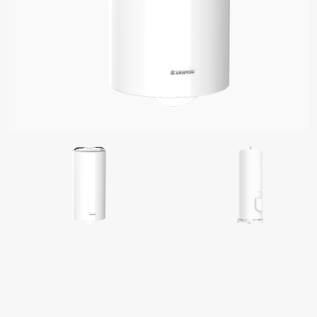
 MODELET E UJËNGROHËS