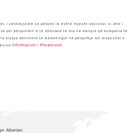
për, i vetëdijshëm se pëlqimi im është thjesht opsional, si dhe i
tim për përpunimin e të dhënave të mia në mënyrë që kompania të
ë kryejë aktivitete të marketingut në përputhje me dispozitat e
Informacion I Privatësisë
atësisë
e: Albanian