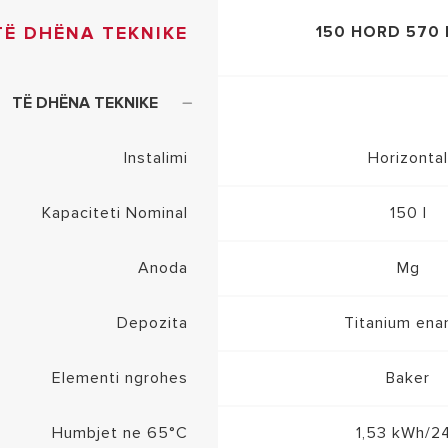
TË DHËNA TEKNIKE
150 HORD 570
TË DHËNA TEKNIKE
Instalimi
Horizontal
Kapaciteti Nominal
150 l
Anoda
Mg
Depozita
Titanium ena
Elementi ngrohes
Baker
Humbjet ne 65°C
1,53 kWh/2