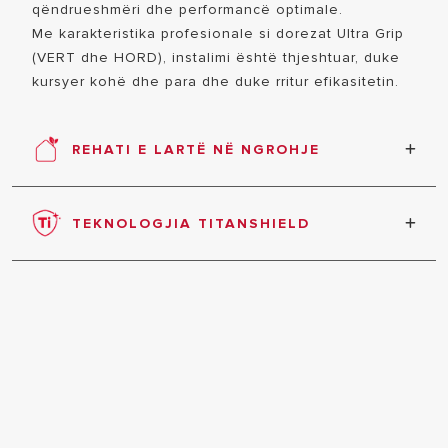
SMART HOME
qëndrueshmëri dhe performancë optimale.
Me karakteristika profesionale si dorezat Ultra Grip
(VERT dhe HORD), instalimi është thjeshtuar, duke
kursyer kohë dhe para dhe duke rritur efikasitetin.
REHATI E LARTË NË NGROHJE
Ngrohësi elektrik i ujit Initio XP mundëson
TË GJITHA
ngrohjen e shpejtë të një sasie të madhe uji
TEKNOLOGJIA TITANSHIELD
për të gjithë familjen.
Rezervuari i brendshëm i veshur me titan për të
mbrojtur nga korrozioni dhe gëlqerja.