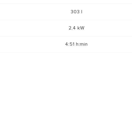
303 l
2,4 kW
4:51 h:min