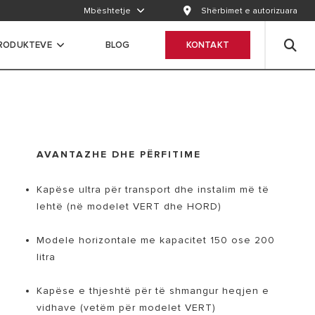
Mbështetje
Shërbimet e autorizuara
RODUKTEVE
BLOG
KONTAKT
AVANTAZHE DHE PËRFITIME
Kapëse ultra për transport dhe instalim më të
lehtë (në modelet VERT dhe HORD)
Modele horizontale me kapacitet 150 ose 200
litra
Kapëse e thjeshtë për të shmangur heqjen e
vidhave (vetëm për modelet VERT)