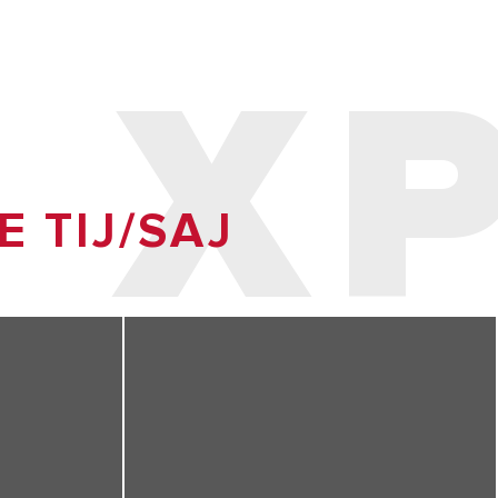
O X
E TIJ/SAJ