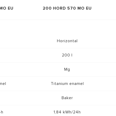
 MO EU
200 HORD 570 MO EU
Horizontal
200 l
Mg
mel
Titanium enamel
Baker
4h
1,84 kWh/24h