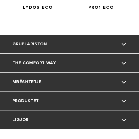
LYDOS ECO
PRO1 ECO
GRUPI ARISTON
THE COMFORT WAY
Rreth nesh
MBËSHTETJE
Grupi
Mjedisi
PRODUKTET
Karriera
Këshilla të dobishme
Kontakt
LIGJOR
Jetesa në shtëpi
Pyetjet e bëra më shpesh
Ujëngrohës