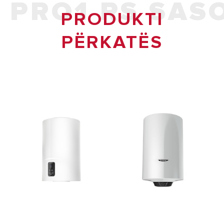
PRO1 RS SAS
PRODUKTI
PËRKATËS