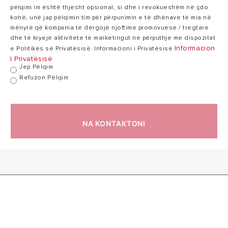
pëlqimi im është thjesht opsional, si dhe i revokueshëm në çdo
kohë, unë jap pëlqimin tim për përpunimin e të dhënave të mia në
Heat dispersion
0,99
mënyrë që kompania të dërgojë njoftime promovuese / tregtare
1,35 kWh/24h
1
at 65°C
kWh/24h
dhe të kryejë aktivitete të marketingut në përputhje me dispozitat
Informacion
e Politikës së Privatësisë. Informacioni i Privatësisë
I Privatësisë
Jep Pëlqim
Max working
8
8 bar
Refuzon Pëlqim
pressure
bar
22
Weight
26 kg
NA KONTAKTONI
kg
IP
IPX3
IPX3