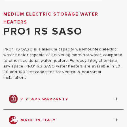
MEDIUM ELECTRIC STORAGE WATER
HEATERS
PRO1 RS SASO
PRO1 RS SASO is a medium capacity wall-mounted electric
water heater capable of delivering more hot water, compared
to other traditional water heaters. For easy integration into
any space, PRO1 RS SASO water heaters are available in 50,
80 and 100 liter capacities for vertical & horizontal
installations.
7 YEARS WARRANTY
Warranty against tank leakage
MADE IN ITALY