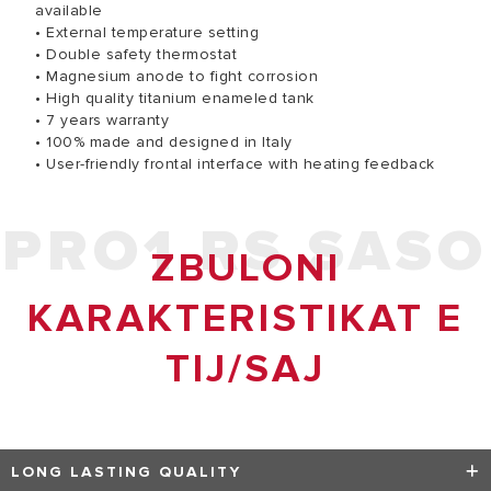
available
• External temperature setting
• Double safety thermostat
• Magnesium anode to fight corrosion
• High quality titanium enameled tank
• 7 years warranty
• 100% made and designed in Italy
• User-friendly frontal interface with heating feedback
PRO1 RS SASO
ZBULONI
KARAKTERISTIKAT E
TIJ/SAJ
LONG LASTING QUALITY