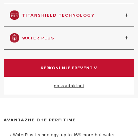
Made entirely in Italy
TITANSHIELD TECHNOLOGY
Double action technology that ensures total
protection against tank corrosion
WATER PLUS
High quantity of hot water
KËRKONI NJË PREVENTIV
na kontaktoni
AVANTAZHE DHE PËRFITIME
• WaterPlus technology: up to 16% more hot water