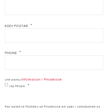
TECHNICAL DATA
Nominal
50
80 l
Capacity
l
KODI POSTAR
Installation
V
V
1,2
PHONE
Power
1,5 kW
kW
220-
Voltage
240
220-240 V
Informacion I Privatësisë
unë pranoj
V
Jep Pëlqim
Heating time
1.45’
2.37’ h,min
(ΔT=45°C)
h,min
Pas leximit të Politikës së Privatësisë më sipër, i vetëdijshëm se