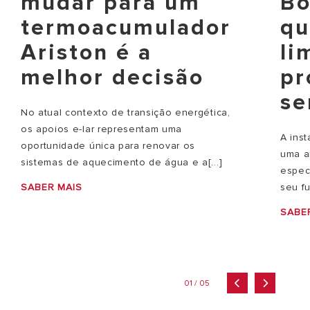
Bo
mudar para um
qu
termoacumulador
li
Ariston é a
pr
melhor decisão
se
No atual contexto de transição energética,
os apoios e-lar representam uma
A ins
oportunidade única para renovar os
uma a
sistemas de aquecimento de água e a[...]
espec
seu fu
SABER MAIS
SABE
01 / 05