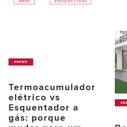
#NEWS
#TRUQUES E DICAS
#NEWS
Termoacumulador
elétrico vs
#A
Esquentador a
gás: porque