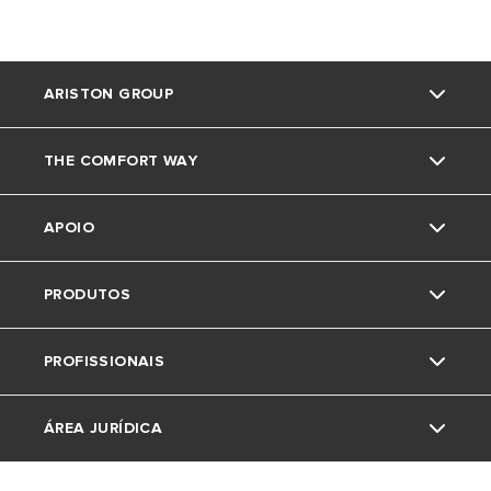
ARISTON GROUP
THE COMFORT WAY
Marca Ariston
APOIO
O grupo
Truques e dicas
PRODUTOS
Trabalha connosco
News
Contactos
PROFISSIONAIS
Area de download
Caldeiras
ÁREA JURÍDICA
Acumuladores
Pedido de Estudo de Aerotermia