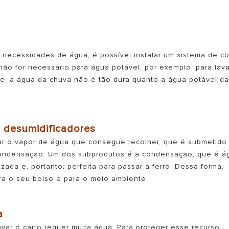
s necessidades de água, é possível instalar um sistema de co
ão for necessário para água potável, por exemplo, para lava
ade, a água da chuva não é tão dura quanto a água potável d
s desumidificadores
ar o vapor de água que consegue recolher, que é submetido
condensação. Um dos subprodutos é a condensação, que é á
ada e, portanto, perfeita para passar a ferro. Dessa forma,
ra o seu bolso e para o meio ambiente.
a
var o carro requer muita água. Para proteger esse recurso