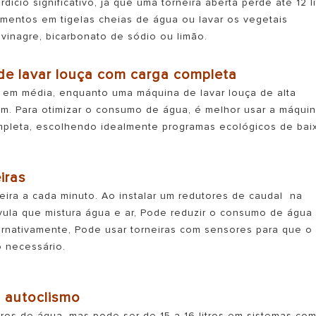
cio significativo, já que uma torneira aberta perde até 12 li
limentos em tigelas cheias de água ou lavar os vegetais
inagre, bicarbonato de sódio ou limão.
de lavar louça com carga completa
a em média, enquanto uma máquina de lavar louça de alta
gem. Para otimizar o consumo de água, é melhor usar a máqui
ompleta, escolhendo idealmente programas ecológicos de bai
iras
neira a cada minuto. Ao instalar um redutores de caudal na
lvula que mistura água e ar, Pode reduzir o consumo de água
rnativamente, Pode usar torneiras com sensores para que o
 necessário.
o autoclismo
ros de água, mas pode ser de 15 a 16 litros em sistemas co