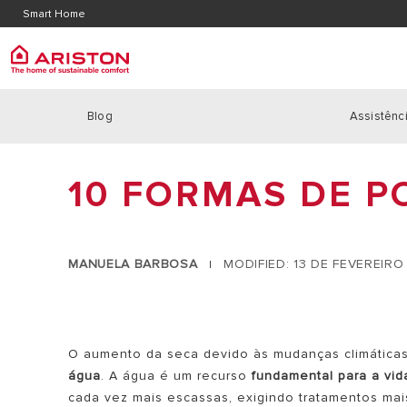
Contacte-nos
Localiz
Smart Home
Area de Download
Blog
Assistênci
ARISTON GROUP
Caldei
PRODUCTS | CATEGORIES
MARCA ARISTON
10 FORMAS DE P
CALDEIRA
CALDEIRAS
O GRUPO
CALDEIRA
BOMBAS DE CALOR
TRABALHA CONNOSCO
CALDEIRAS
SOLAR
MANUELA BARBOSA
MODIFIED: 13 DE FEVEREIRO
|
POTÊNCIA
REGULAÇÃO
TERMOACUMULADORES
AR CONDICIONADO E DESUMIDIFICADORES
O aumento da seca devido às mudanças climáticas
água
. A água é um recurso
fundamental para a vid
ACUMULADORES A GÀS
cada vez mais escassas, exigindo tratamentos mai