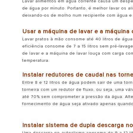
Lavar alimentos em água corrente causa um desperdí
de água por minuto. Portanto, é melhor lavar os a
deixando-os de molho num recipiente com água e v
Usar a máquina de lavar e a máquina 
Lavar pratos à mão consome até 40 litros de águ
eficiência consome de 7 a 15 litros sem pré-lava
de lavar e a máquina de lavar louça com carga c
temperatura.
Instalar redutores de caudal nas torne
Entre 8 e 12 litros de água podem sair de uma tor
torneira com um redutor de fluxo, ou seja, uma vá
até 70% sem comprometer a pressão da água. Alte
fornecimento de água seja ativado apenas quando
Instalar sistema de dupla descarga n
Uma descarga no autoclismo consome de 9 a 12 lit