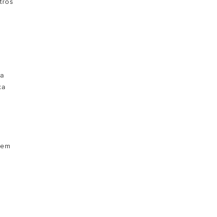
tros
na
xa
 em
m