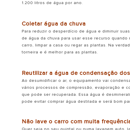
1.200 litros de água por ano.
Coletar água da chuva
Para reduzir o desperdício de água e diminuir sua
de água da chuva para usar esse recurso quando n
carro, limpar a casa ou regar as plantas. Na verd
torneira e é melhor para as plantas.
Reutilizar a água de condensação do
Ao desumidificar o ar, o equipamento vai condens
vários processos de compressão, evaporação e 
que pode ser recuperada. Essa água é desmineraliz
pode evitar comprar água destilada e será bom pa
Não lave o carro com muita frequênci
Quer seja no seu quintal ou numa lavagem auto, la