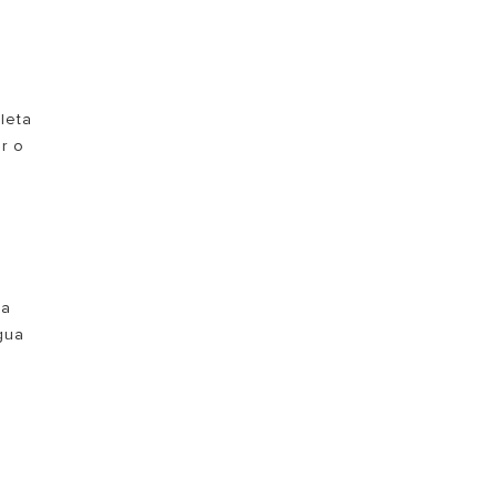
leta
r o
a
 a
gua