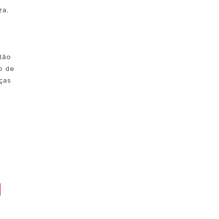
za,
stão
o de
ças