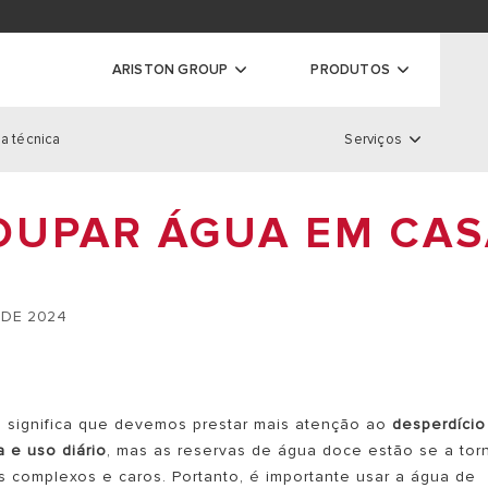
ador de garantias
ARISTON GROUP
PRODUTOS
a técnica
Serviços
ras
Serviços
OUPAR ÁGUA EM CA
S DE CONDENSAÇÃO
S CONVENCIONAIS
LOCALIZADOR DE GARANTIA
 DE CONDENSAÇÃO DE ALTA
REGISTO DE GARANTIAS
 DE 2024
EXTENSÃO DE GARANTIA
 significa que devemos prestar mais atenção ao
desperdício
a e uso diário
, mas as reservas de água doce estão se a tor
s complexos e caros. Portanto, é importante usar a água de