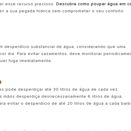
er esse recurso precioso.
Descubra como poupar água em c
uzir a sua pegada hídrica sem comprometer o seu conforto
um desperdício substancial de água, considerando que uma
 por dia. Para evitar vazamentos, deve monitorar periodicame
 MODELOS DE CALDEIRAS
quer fuga imediatamente.
a
es pode desperdiçar até 30 litros de água de cada vez,
as mãos desperdiça desnecessariamente 6 litros de água.
ra evitar o desperdício de até 20 litros de água a cada barb