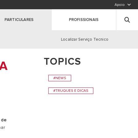
Apoio
LIGUE PARA NÓS,CHAMADA PARA A REDE FIXA N
Deixe seus dados
PARTICULARES
PROFISSIONAIS
Registe o seu produto
Clique aqui
Localizar Serviço Tecnico
TOPICS
SA
S
#NEWS
#TRUQUES E DICAS
 de
nar