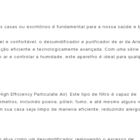
s casas ou escritórios é fundamental para a nossa saúde e 
e confortável, o desumidificador e purificador de ar da Ari
ução eficiente e tecnologicamente avançada. Com uma série
 ar e controlar a humidade, este aparelho é ideal para qual
 MODELOS DE CALDEIRAS
igh Efficiency Particulate Air). Este tipo de filtro é capaz de
ômetros, incluindo poeira, pólen, fumo, e até mesmo alguns v
m sua casa seja limpo de maneira eficiente, reduzindo alergi
bém atua como um desumidificador, removendo o excesso de