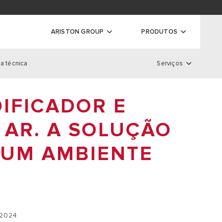
ador de garantias
ARISTON GROUP
PRODUTOS
a técnica
Serviços
ras
Serviços
IFICADOR E
S DE CONDENSAÇÃO
S CONVENCIONAIS
 AR. A SOLUÇÃO
LOCALIZADOR DE GARANTIA
 DE CONDENSAÇÃO DE ALTA
REGISTO DE GARANTIAS
 UM AMBIENTE
EXTENSÃO DE GARANTIA
 2024