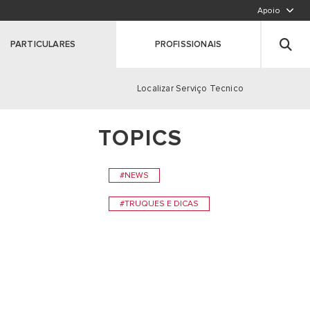
Apoio
LIGUE PARA NÓS,CHAMADA PARA A REDE FIXA N
Deixe seus dados
PARTICULARES
PROFISSIONAIS
Registe o seu produto
Clique aqui
Localizar Serviço Tecnico
TOPICS
S
#NEWS
#TRUQUES E DICAS