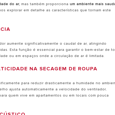
dade do ar,
mas também proporciona
um ambiente mais saud
amos explorar em detalhe as características que tornam este
ÁCIA
or aumente significativamente o caudal de ar, atingindo
as. Esta função é essencial para garantir o bem-estar de t
dade ou em espaços onde a circulação de ar é limitada.
ATICIDADE NA SECAGEM DE ROUPA
ficamente para reduzir drasticamente a humidade no ambien
lho ajusta automaticamente a velocidade do ventilador,
l para quem vive em apartamentos ou em locais com pouca
ACÚSTICO