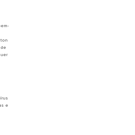
VER MAIS
bem-
ston
 de
quer
írus
as e