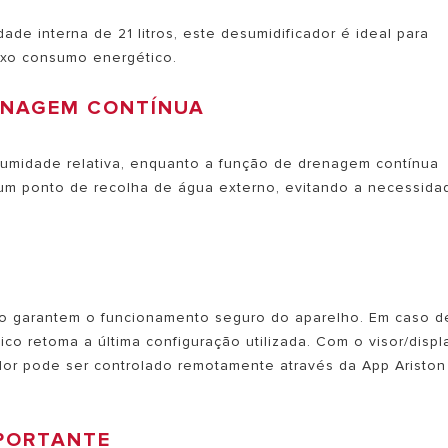
 interna de 21 litros, este desumidificador é ideal para
ixo consumo energético.
ENAGEM CONTÍNUA
humidade relativa, enquanto a função de drenagem contínua
um ponto de recolha de água externo, evitando a necessida
io garantem o funcionamento seguro do aparelho. Em caso d
ico retoma a última configuração utilizada. Com o visor/displ
icador pode ser controlado remotamente através da App Ariston
MPORTANTE