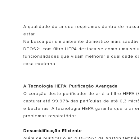
AR CONDICIONADO
ESQUENTADORES
SMART HOME
A qualidade do ar que respiramos dentro de nossa
estar.
Na busca por um ambiente doméstico mais saudável 
DEOS21 com filtro HEPA destaca-se como uma sol
funcionalidades que visam melhorar a qualidade do
casa moderna.
TODOS OS
A Tecnologia HEPA: Purificação Avançada
O coração deste purificador de ar é o filtro HEPA (H
capturar até 99,97% das partículas de até 0,3 micr
e bactérias. A tecnologia HEPA garante que o ar e
problemas respiratórios.
Desumidificação Eficiente
Além de purificar o ar, o DEOS21 da Ariston tam