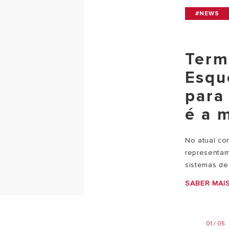
#NEWS
Term
Esqu
para
é a 
No atual con
representam
sistemas de
SABER MAI
01 / 05