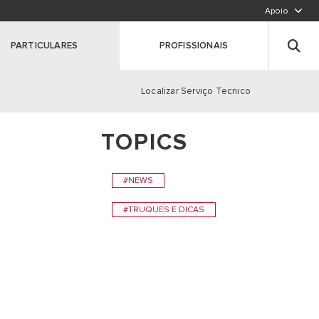
Apoio
LIGUE PARA NÓS,CHAMADA PARA A REDE FIXA N
Deixe seus dados
PARTICULARES
PROFISSIONAIS
Registe o seu produto
Clique aqui
Localizar Serviço Tecnico
TOPICS
S
#NEWS
#TRUQUES E DICAS