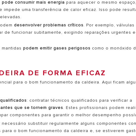
a pode consumir mais energia
para aquecer o mesmo espaço
 impede uma transferência de calor eficaz. Isso pode result
elevadas.
 podem
desenvolver problemas críticos
. Por exemplo, válvulas
 de funcionar subitamente, exigindo reparações urgentes e
l mantidas
podem emitir gases perigosos
como o monóxido 
DEIRA DE FORMA EFICAZ
ncial para o bom funcionamento da caldeira. Aqui ficam alg
qualificados
: contratar técnicos qualificados para verificar a
as antes que se tornem graves
. Estes profissionais podem reali
limpar componentes para garantir o melhor desempenho possív
r necessário substituir regularmente alguns componentes co
is para o bom funcionamento da caldeira e, se estiverem gast