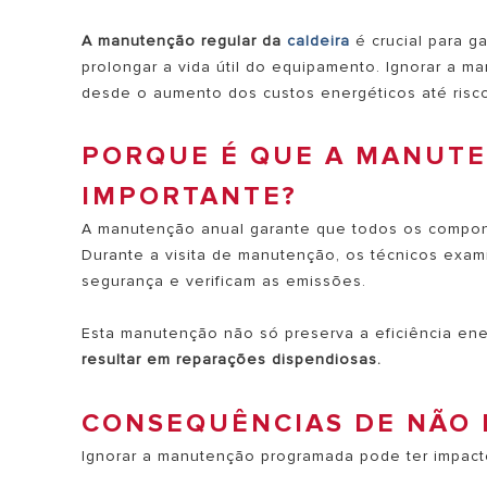
AR CONDICIONADO
A manutenção regular da
caldeira
é crucial para g
ESQUENTADORES
prolongar a vida útil do equipamento. Ignorar a 
SMART HOME
desde o aumento dos custos energéticos até riscos
PORQUE É QUE A MANUTE
IMPORTANTE?
TODOS OS
A manutenção anual garante que todos os compone
Durante a visita de manutenção, os técnicos exam
segurança e verificam as emissões.
Esta manutenção não só preserva a eficiência en
resultar em reparações dispendiosas.
CONSEQUÊNCIAS DE NÃO 
Ignorar a manutenção programada pode ter impact