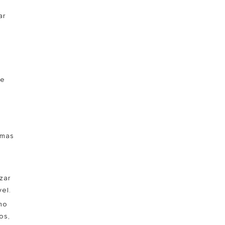
,
ar
de
umas
zar
el.
mo
os,