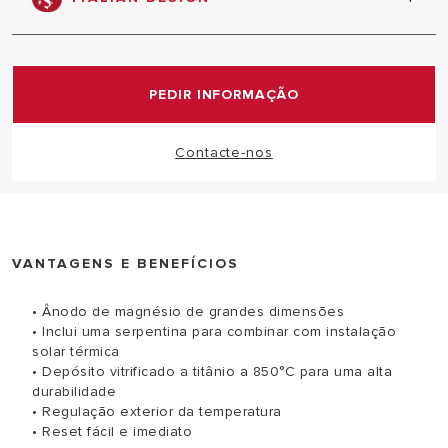
O design dos nossos equipamentos, tem a
colaboração de designer italianos que contribuem
com a sua criatividade para equipamentos
PEDIR INFORMAÇÃO
modernos e inovadores
Contacte-nos
VANTAGENS E BENEFÍCIOS
• Ânodo de magnésio de grandes dimensões
• Inclui uma serpentina para combinar com instalação
solar térmica
• Depósito vitrificado a titânio a 850°C para uma alta
durabilidade
• Regulação exterior da temperatura
• Reset fácil e imediato