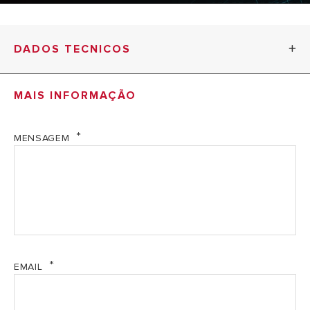
temperatura
Os termoacumuladores elétricos PRO1 R passaram em
todos os testes de segurança necessários para cumprir
totalmente as normas de acordo com as diretrizes da CE.
DADOS TECNICOS
MAIS INFORMAÇÃO
PRO
R
PRO R EVO
EVO
VTS 200
VTS
MENSAGEM
150
DADOS
TÉCNICOS
Classe Erp AQS
C*
C*
EMAIL
Perfil de
L
L
consumo