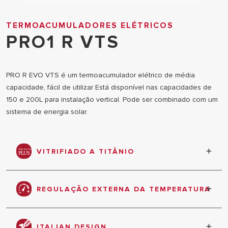
TERMOACUMULADORES ELÉTRICOS
PRO1 R VTS
PRO R EVO VTS é um termoacumulador elétrico de média
capacidade, fácil de utilizar Está disponível nas capacidades de
150 e 200L para instalação vertical. Pode ser combinado com um
sistema de energia solar.
VITRIFIADO A TITÂNIO
exclusiva tecnologia de vitrificado a titânio do
depósito com tratamento a 850°C
REGULAÇÃO EXTERNA DA TEMPERATURA
Permite ao utilizador eleger a temperatura mais
adequada de acordo com as necessidades.
ITALIAN DESIGN