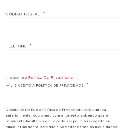
Código
3060650
3060651
CÓDIGO POSTAL
150
Capacidade
200 l
l
TELEFONE
2.000
Potência
2.500 W
W
Política De Privacidade
Li e aceito a
230
LI E ACEITO A POLÍTICA DE PRIVACIDADE
Voltagem
230 V
V
Tempo aquec. (
4,07
Depois de ter lido a Política de Privacidade apresentada
5,3 h:min
T=45ºC)
h:min
anteriormente, dou o meu consentimento, sabendo que é
totalmente facultativo e que pode ser por mim revogado em
qualquer momento, para que a Sociedade trate os meus dados