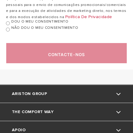
pessoais para o envio de comunicações promocionais/comerciais
Temp. máx.
75
75 ºC
e para a execução de atividades de marketing direto, nos termos
exercício
ºC
Política De Privacidade
e dos modos estabelecidos na
DOU O MEU CONSENTIMENTO
NÃO DOU O MEU CONSENTIMENTO
Dispersão
1,9
2,7 kWh/24h
térmica 65ºC
kWh/24h
CONTACTE-NOS
Pressão máx.
8
8 bar
exercício
bar
47
Peso neto
57 kg
kg
ARISTON GROUP
Índice proteção
IPX4
IPX4
THE COMFORT WAY
Marca Ariston
APOIO
O grupo
Truques e dicas