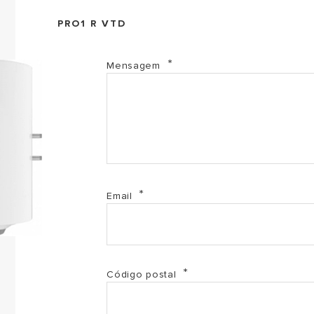
PRO1 R VTD
EL-2017-3201908 (PDF, 146.91 kb)
Mensagem
EL-2017-3201909 (PDF, 146.75 kb)
PF-2017-420080310100_3201908-A5 (PDF, 547.97 kb
PF-2017-420080310200_3201909-A5 (PDF, 547.81 kb
Email
PRO1_R_VTD (PDF, 467.70 kb)
Código postal