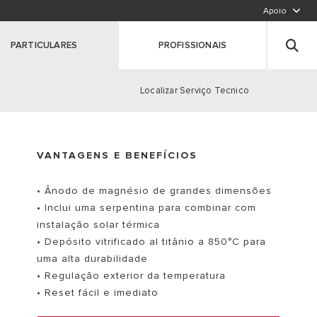
Apoio
LIGUE PARA NÓS,CHAMADA PARA A REDE FIXA N
Deixe seus dados
PARTICULARES
PROFISSIONAIS
Registe o seu produto
Clique aqui
Localizar Serviço Tecnico
VANTAGENS E BENEFÍCIOS
S
• Ânodo de magnésio de grandes dimensões
• Inclui uma serpentina para combinar com
instalação solar térmica
• Depósito vitrificado al titânio a 850°C para
uma alta durabilidade
• Regulação exterior da temperatura
• Reset fácil e imediato