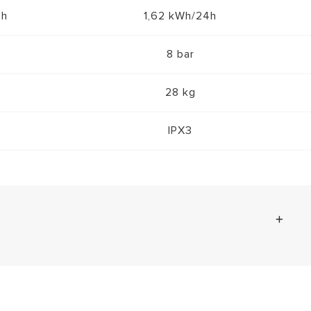
4h
1,62 kWh/24h
8 bar
28 kg
IPX3
DF, 1.88 mb)