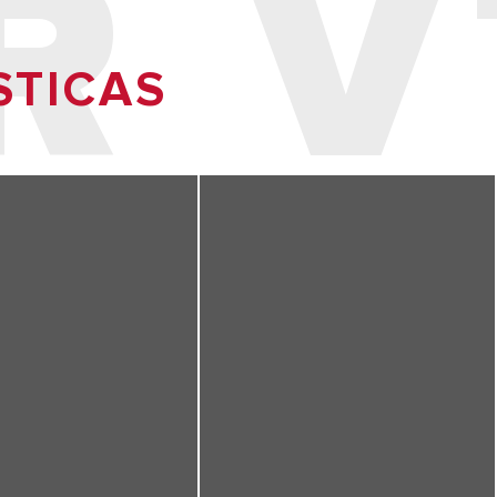
R 
STICAS