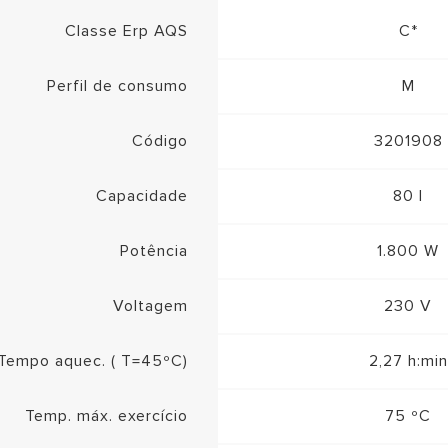
Classe Erp AQS
C*
Perfil de consumo
M
Código
3201908
Capacidade
80 l
Potência
1.800 W
Voltagem
230 V
Tempo aquec. ( T=45ºC)
2,27 h:min
Temp. máx. exercício
75 ºC