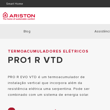
Contacte-nos
Localiz
Smart Home
Area de Download
Blog
Assistênci
ARISTON GROUP
Caldei
PRODUCTS | CATEGORIES
Home
|
Termoacumuladores Elétricos
|
pro1 r vtd
MARCA ARISTON
CALDEIRA
TERMOACUMULADORES ELÉTRICOS
CALDEIRAS
O GRUPO
PRO1 R VTD
CALDEIRA
BOMBAS DE CALOR
TRABALHA CONNOSCO
CALDEIRAS
SOLAR
POTÊNCIA
PRO R EVO VTD é um termoacumulador de
REGULAÇÃO
instalação vertical que incorpora além da
TERMOACUMULADORES
resistência elétrica uma serpentina. Pode ser
AR CONDICIONADO E DESUMIDIFICADORES
combinado com um sistema de energia solar.
ACUMULADORES A GÀS