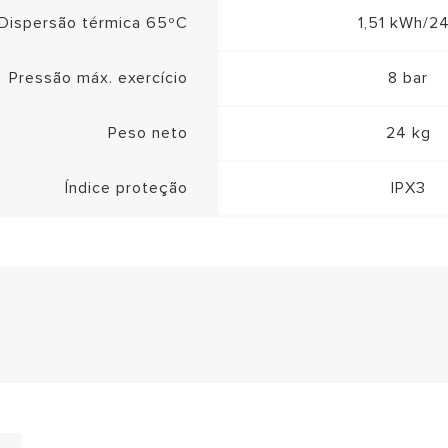
Dispersão térmica 65ºC
1,51 kWh/2
Pressão máx. exercício
8 bar
Peso neto
24 kg
Índice proteção
IPX3
420010903700_multilingua_300418_MECH C class (P