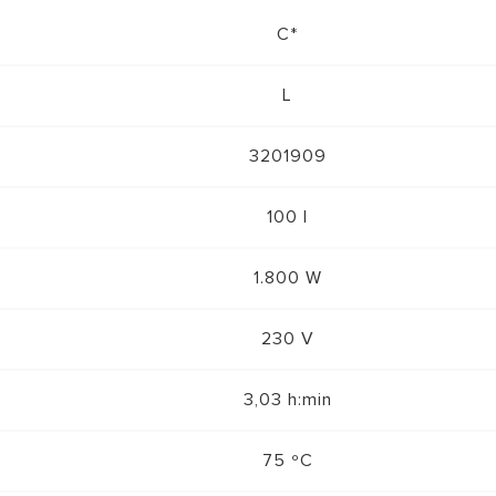
C*
L
3201909
100 l
1.800 W
230 V
3,03 h:min
75 ºC