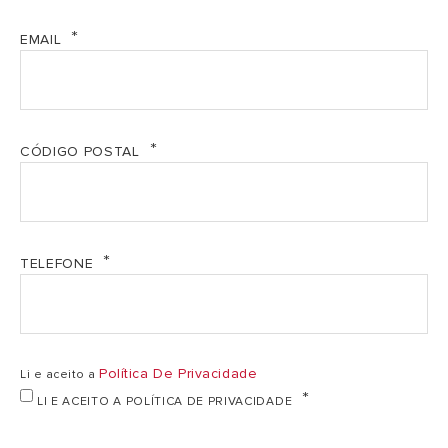
FICHA ERP_BC2S 300_ARISTON (PDF, 549.27 kb)
EMAIL
Pressão máxima
7
7 bar
exercício
bar
FICHA ERP_BC2S 450_ARISTON (PDF, 549.29 kb)
FICHA TECNICA BC2S (PDF, 918.38 kb)
Dispersão
1,46
CÓDIGO POSTAL
1,66 w
térmica/dia
w
Manual _BC1S_e_BC2S (PDF, 4.05 mb)
1,36
Valor UA
1,53 W/K
W/K
TELEFONE
Superfície da
0,5
serpentina
0,8 m2
m2
superior
Política De Privacidade
Li e aceito a
LI E ACEITO A POLÍTICA DE PRIVACIDADE
Capacidade
3,2