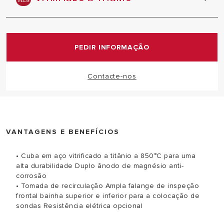
exclusiva tecnologia de vitrificado a titânio do
depósito com tratamento a 850°C
PEDIR INFORMAÇÃO
Contacte-nos
VANTAGENS E BENEFÍCIOS
• Cuba em aço vitrificado a titânio a 850°C para uma
alta durabilidade Duplo ânodo de magnésio anti-
corrosão
• Tomada de recirculação Ampla falange de inspeção
frontal bainha superior e inferior para a colocação de
sondas Resistência elétrica opcional