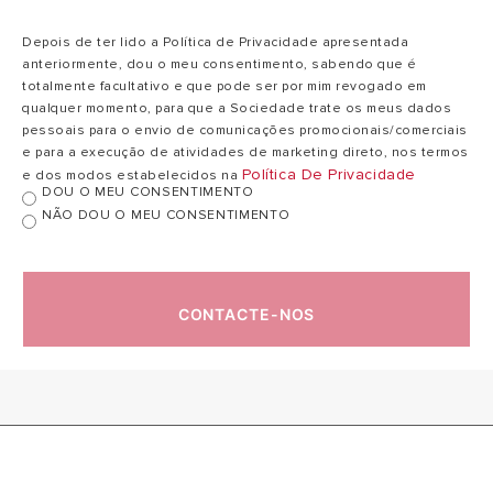
serpentina
6 l
l
superior
Depois de ter lido a Política de Privacidade apresentada
anteriormente, dou o meu consentimento, sabendo que é
totalmente facultativo e que pode ser por mim revogado em
Potência
qualquer momento, para que a Sociedade trate os meus dados
Serpentina
10
pessoais para o envio de comunicações promocionais/comerciais
14,5 kw
superior
kw
e para a execução de atividades de marketing direto, nos termos
(EN15332)
Política De Privacidade
e dos modos estabelecidos na
DOU O MEU CONSENTIMENTO
NÃO DOU O MEU CONSENTIMENTO
Pressão máxima
exercício
10
10 bar
serpentina
bar
superior
CONTACTE-NOS
Perdas de carga
9
da serpentina
11 mbar
mbar
superior