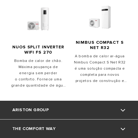
NIMBUS COMPACT S
NUOS SPLIT INVERTER
NET R32
WIFI FS 270
A bomba de calor ar-água
Bomba de calor de chão.
Nimbus Compact S Net R32
Máxima poupança de
é uma solução compacta e
energia sem perder
completa para novos
o conforto. Fornece uma
projetos de construção e
grande quantidade de água
renovação. Nimbus Compact
quente, graças à sua
S Net R32 consiste em uma
grande capacidade. Novos
bomba de calor de alto
padrões de eficiência ao
rendimento conectada
ARISTON GROUP
usar o calor do ar como
através de um link de
fonte de energia renovável
refrigerante e uma coluna
para o máximo conforto e
de serviço tripla com um
THE COMFORT WAY
elevada poupança de
módulo hidráulico
Marca Ariston
energia
totalmente equipado. O