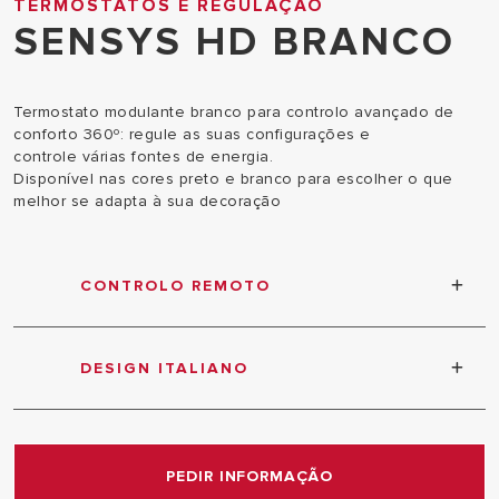
TERMOSTATOS E REGULAÇÃO
SENSYS HD BRANCO
Termostato modulante branco para controlo avançado de
conforto 360º: regule as suas configurações e
controle várias fontes de energia.
Disponível nas cores preto e branco para escolher o que
melhor se adapta à sua decoração
CONTROLO REMOTO
Controle total em seus sistemas de aquecimento,
climatização e água quente através do protocolo
DESIGN ITALIANO
de comunicação BUS Bridgenet
Disponível em 2 cores para melhor se adequar à
sua casa
PEDIR INFORMAÇÃO