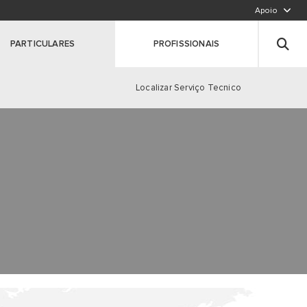
Apoio
LIGUE PARA NÓS,CHAMADA PARA A REDE FIXA N
Deixe seus dados
PARTICULARES
PROFISSIONAIS
Registe o seu produto
Clique aqui
Localizar Serviço Tecnico
S