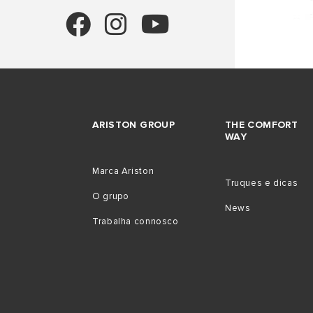
AR CONDICIONADO
ESQUENTADORES
SMART HOME
ARISTON GROUP
THE COMFORT
WAY
TODOS OS
Marca Ariston
Truques e dicas
O grupo
News
Trabalha connosco