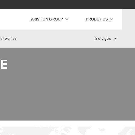
ador de garantias
ARISTON GROUP
PRODUTOS
a técnica
Serviços
ras
Serviços
NE
S DE CONDENSAÇÃO
S CONVENCIONAIS
LOCALIZADOR DE GARANTIA
 DE CONDENSAÇÃO DE ALTA
REGISTO DE GARANTIAS
EXTENSÃO DE GARANTIA