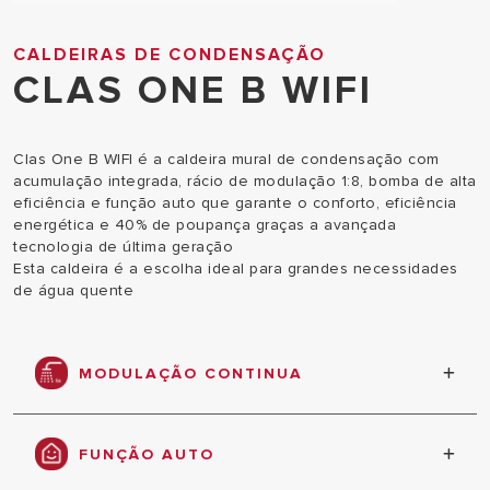
CALDEIRAS DE CONDENSAÇÃO
CLAS ONE B WIFI
Clas One B WIFI é a caldeira mural de condensação com
acumulação integrada, rácio de modulação 1:8, bomba de alta
eficiência e função auto que garante o conforto, eficiência
energética e 40% de poupança graças a avançada
tecnologia de última geração
Esta caldeira é a escolha ideal para grandes necessidades
de água quente
MODULAÇÃO CONTINUA
Bomba de alta eficiência com modulação contínua
de baixo consumo de energia e silenciosa que
FUNÇÃO AUTO
otimiza o desempenho da caldeira