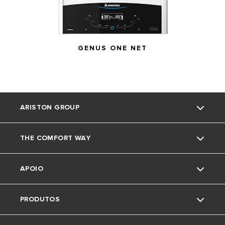
GENUS ONE NET
ARISTON GROUP
THE COMFORT WAY
Marca Ariston
APOIO
O grupo
Truques e dicas
PRODUTOS
Trabalha connosco
News
Contactos