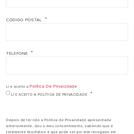
30,0/4,0
máx./mín.
kW
(60/80ºC) (aquec.)
CÓDIGO POSTAL
Potencia útil
33,8/4,2
máx./mín. (sanit.)
kW
TELEFONE
RENDIMENTOS
BENEFÍCIOS
Política De Privacidade
Li e aceito a
PARTE ELÉTRICA
LI E ACEITO A POLÍTICA DE PRIVACIDADE
PESO E
DIMENSÕES
CLAS B PREMIUM
Depois de ter lido a Política de Privacidade apresentada
EVO
anteriormente, dou o meu consentimento, sabendo que é
totalmente facultativo e que pode ser por mim revogado em