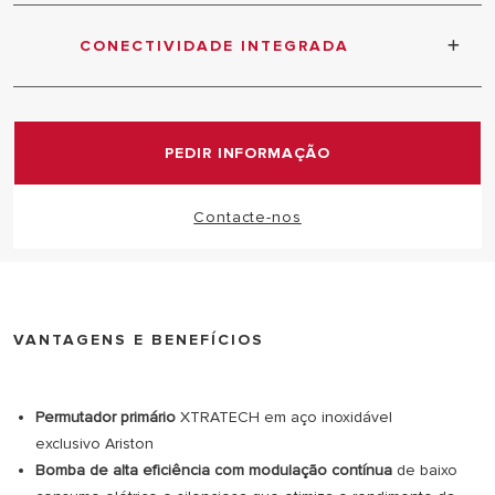
Regula e otimiza a temperatura de saída do
aquecimento de forma automática para obter a
CONECTIVIDADE INTEGRADA
máxima poupança de energia
Controle a sua caldeira desde a App Ariston Net
com Google Home e Amazon Alexa.
PEDIR INFORMAÇÃO
Contacte-nos
VANTAGENS E BENEFÍCIOS
Permutador primário
XTRATECH em aço inoxidável
exclusivo Ariston
Bomba de alta eficiência com modulação contínua
de baixo