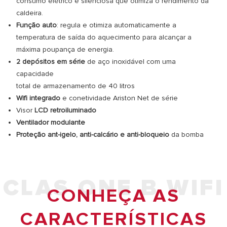
consumo elétrico e silenciosa que otimiza o rendimento da
caldeira.
Função auto
: regula e otimiza automaticamente a
temperatura de saída do aquecimento para alcançar a
máxima poupança de energia.
2 depósitos em série
de aço inoxidável com uma
capacidade
total de armazenamento de 40 litros
Wifi integrado
e conetividade Ariston Net de série
Visor
LCD retroiluminado
Ventilador modulante
Proteção ant-igelo, anti-calcário e anti-bloqueio
da bomba
CLAS ONE B WIFI
CONHEÇA AS
CARACTERÍSTICAS