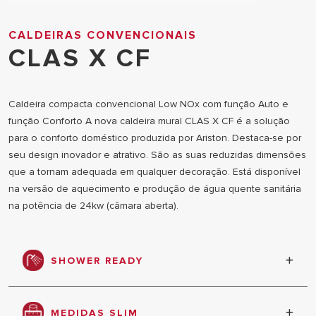
CALDEIRAS CONVENCIONAIS
CLAS X CF
Caldeira compacta convencional Low NOx com função Auto e
função Conforto A nova caldeira mural CLAS X CF é a solução
para o conforto doméstico produzida por Ariston. Destaca-se por
seu design inovador e atrativo. São as suas reduzidas dimensões
que a tornam adequada em qualquer decoração. Está disponível
na versão de aquecimento e produção de água quente sanitária
na potência de 24kw (câmara aberta).
SHOWER READY
Água quente quase instantanea ( menos de 5
segundos)
MEDIDAS SLIM