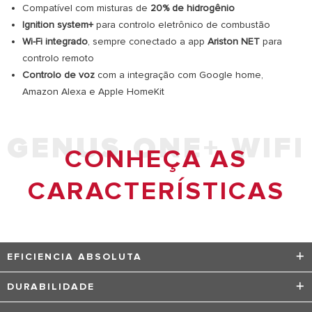
Compatível com misturas de
20% de hidrogênio
Ignition system+
para controlo eletrônico de combustão
Wi-Fi integrado
, sempre conectado a app
Ariston NET
para
controlo remoto
Controlo de voz
com a integração com Google home,
Amazon Alexa e Apple HomeKit
GENUS ONE+ WIFI
CONHEÇA AS
CARACTERÍSTICAS
EFICIENCIA ABSOLUTA
EFICIÊNCIA ABSOLUTA: ENERGIA CLASSE A + COM
DURABILIDADE
SISTEMA DE IGNIÇÃO PARA FUNCIONALIDADE