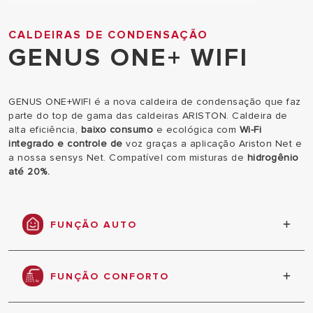
CALDEIRAS DE CONDENSAÇÃO
GENUS ONE+ WIFI
GENUS ONE+WIFI é a nova caldeira de condensação que faz
parte do top de gama das caldeiras ARISTON. Caldeira de
alta eficiência,
baixo consumo
e ecológica com
Wi-Fi
integrado e controle de
voz graças a aplicação Ariston Net e
a nossa sensys Net. Compatível com misturas de
hidrogênio
até 20%.
FUNÇÃO AUTO
Máximo conforto, eficiência energética e
economia. Ajusta automaticamente a temperatura
FUNÇÃO CONFORTO
de acordo com a temperatura externa e a
temperatura ambiente, obtendo conforto e
Fornecimento rápido de água quente em dois
economia..