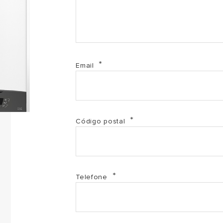
2.3 Manual de instalação CLAS ONE WIFI (PDF, 9.96
3.1 Etiqueta ErP CLAS ONE WIFI 24 (PDF, 150.81 kb)
Email
3.2 Etiqueta ErP CLAS ONE WIFI 30 (PDF, 151.24 kb)
3.3 Etiqueta ErP CLAS ONE WIFI 35 (PDF, 150.35 kb)
Código postal
4.1 Ficha ErP CLAS ONE WIFI 24 (PDF, 301.49 kb)
4.2 Ficha ErP CLAS ONE WIFI 30 (PDF, 302.43 kb)
Telefone
4.3 Ficha ErP CLAS ONE WIFI 35 (PDF, 302.67 kb)