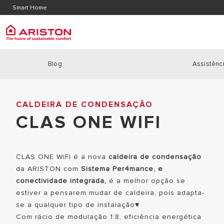
Contacte-nos
Localiz
Smart Home
Area de Download
Blog
Assistênci
ARISTON GROUP
Caldei
PRODUCTS | CATEGORIES
Home
|
Caldeiras
|
clas one wifi
MARCA ARISTON
CALDEIRA
CALDEIRA DE CONDENSAÇÃO
CALDEIRAS
O GRUPO
CLAS ONE WIFI
CALDEIRA
BOMBAS DE CALOR
TRABALHA CONNOSCO
CALDEIRAS
SOLAR
POTÊNCIA
CLAS ONE WiFI é a nova
REGULAÇÃO
caldeira de condensação
da ARISTON com
Sistema Per4mance, e
TERMOACUMULADORES
conectividade integrada,
é a melhor opção se
AR CONDICIONADO E DESUMIDIFICADORES
estiver a pensarem mudar de caldeira, pois adapta-
se a qualquer tipo de instalação♥
ACUMULADORES A GÀS
Com rácio de modulação 1:8, eficiência energética