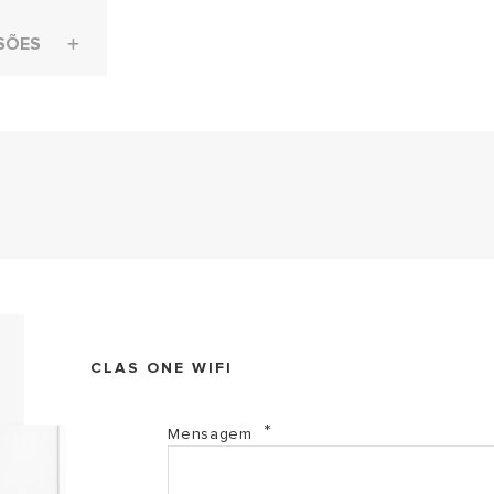
SÕES
1. Ficha Técnica CLAS ONE WIFI (PDF, 1.32 mb)
CLAS ONE WIFI
2.1 Guia rápida de conexão Ariston Net CLAS ONE WI
Mensagem
2.2 Manual de utilizador CLAS ONE WIFI (PDF, 3.20 m