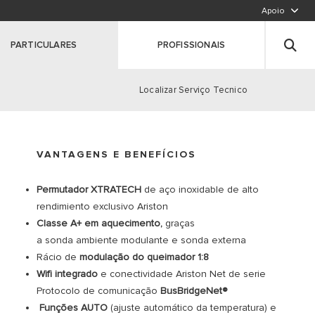
Apoio
LIGUE PARA NÓS,CHAMADA PARA A REDE FIXA N
Deixe seus dados
PARTICULARES
PROFISSIONAIS
Registe o seu produto
Clique aqui
Localizar Serviço Tecnico
VANTAGENS E BENEFÍCIOS
S
Permutador XTRATECH
de aço inoxidable de alto
rendimiento exclusivo Ariston
Classe A+ em aquecimento,
graças
a sonda ambiente modulante e sonda externa
Rácio de
modulação do queimador 1:8
Wifi integrado
e conectividade Ariston Net de serie
Protocolo de comunicação
BusBridgeNet®
Funções AUTO
(ajuste automático da temperatura) e