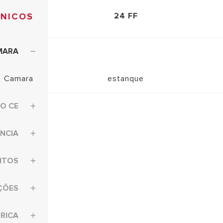
CNICOS
24 FF
MARA
Camara
estanque
DO CE
NCIA
NTOS
ÇÕES
TRICA