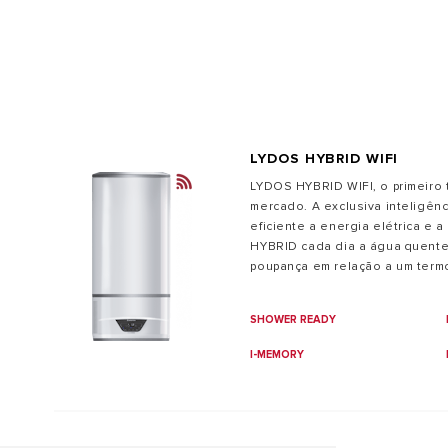
AR CONDICIONADO
ESQUENTADORES
SMART HOME
LYDOS HYBRID WIFI
LYDOS HYBRID WIFI, o primeiro
TODOS OS
mercado. A exclusiva inteligên
eficiente a energia elétrica e
HYBRID cada dia a água quente
poupança em relação a um term
classe B), com a vantagem de c
qualquer lado com Ariston Net
SHOWER READY
I-MEMORY