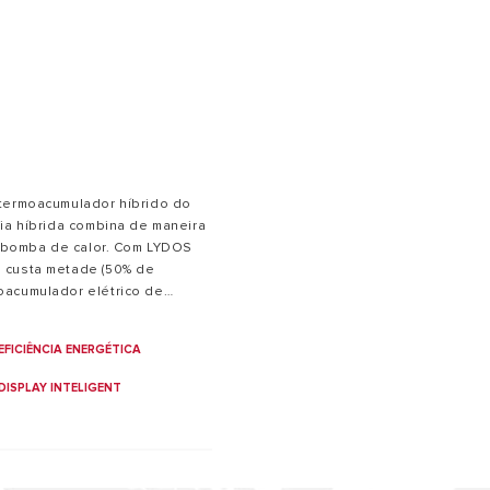
 termoacumulador híbrido do
 MODELOS DE CALDEIRAS
cia híbrida combina de maneira
 a bomba de calor. Com LYDOS
 custa metade (50% de
oacumulador elétrico de
ontrolar o seu Lydos Hybrid em
EFICIÊNCIA ENERGÉTICA
DISPLAY INTELIGENT