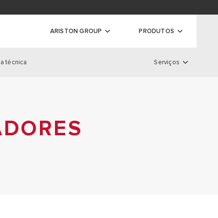
ador de garantias
ARISTON GROUP
PRODUTOS
a técnica
Serviços
ras
Serviços
S DE CONDENSAÇÃO
S CONVENCIONAIS
ADORES
LOCALIZADOR DE GARANTIA
 DE CONDENSAÇÃO DE ALTA
REGISTO DE GARANTIAS
EXTENSÃO DE GARANTIA