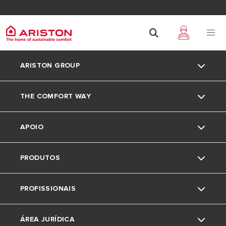
ARISTON GROUP
THE COMFORT WAY
Marca Ariston
APOIO
O grupo
Truques e dicas
PRODUTOS
Trabalha connosco
News
Contactos
PROFISSIONAIS
Area de download
Caldeiras
ÁREA JURÍDICA
Acumuladores
Pedido de Estudo de Aerotermia