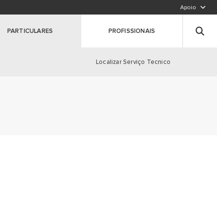
Apoio
LIGUE PARA NÓS,CHAMADA PARA A REDE FIXA N
Deixe seus dados
PARTICULARES
PROFISSIONAIS
Registe o seu produto
Clique aqui
Localizar Serviço Tecnico
S