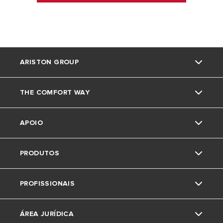
ARISTON GROUP
THE COMFORT WAY
Marca Ariston
APOIO
O grupo
Truques e dicas
PRODUTOS
Trabalha connosco
News
Contactos
PROFISSIONAIS
Area de download
Caldeiras
ÁREA JURÍDICA
Acumuladores
Pedido de Estudo de Aerotermia