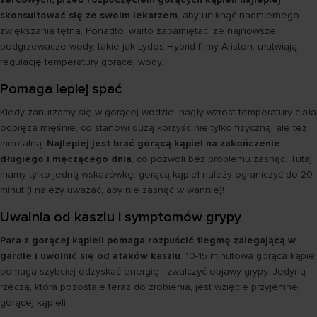
skonsultować się ze swoim lekarzem
, aby uniknąć nadmiernego
zwiększania tętna. Ponadto, warto zapamiętać, że najnowsze
podgrzewacze wody, takie jak Lydos Hybrid firmy Ariston, ułatwiają
regulację temperatury gorącej wody.
Pomaga lepiej spać
Kiedy zanurzamy się w gorącej wodzie, nagły wzrost temperatury ciała
odpręża mięśnie, co stanowi dużą korzyść nie tylko fizyczną, ale też
mentalną.
Najlepiej jest brać gorącą kąpiel na zakończenie
długiego i męczącego dnia
, co pozwoli bez problemu zasnąć. Tutaj
mamy tylko jedną wskazówkę: gorącą kąpiel należy ograniczyć do 20
minut (i należy uważać, aby nie zasnąć w wannie)!
Uwalnia od kaszlu i symptomów grypy
Para z gorącej kąpieli pomaga rozpuścić flegmę zalegającą w
gardle i uwolnić się od ataków kaszlu
. 10-15 minutowa gorąca kąpiel
pomaga szybciej odzyskać energię i zwalczyć objawy grypy. Jedyną
rzeczą, która pozostaje teraz do zrobienia, jest wzięcie przyjemnej
gorącej kąpieli.