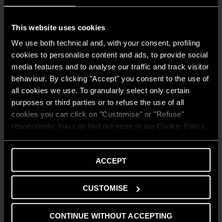
This website uses cookies
We use both technical and, with your consent, profiling
cookies to personalise content and ads, to provide social
media features and to analyse our traffic and track visitor
behaviour. By clicking "Accept" you consent to the use of
all cookies we use. To granularly select only certain
WSKAZÓWKI I ROZWIĄZANIA
purposes or third parties or to refuse the use of all
Chłodzenie pompą ciepła latem: aktywne
cookies you can click on "Customise" or "Refuse"
vs pasywne, punkt rosy i jak uniknąć
respectively. You can find out more in our Cookie Policy.
skraplania
PRZECZYTAJ WIĘCEJ
ACCEPT
CUSTOMISE
CONTINUE WITHOUT ACCEPTING