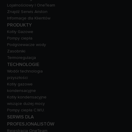
Lojalnościowy | OneTeam
Znajdź Serwis Ariston
Informacje dla Klientów
PRODUKTY
Kotły Gazowe
Pompy ciepła
Podgrzewacze wody
Zasobniki
Termoregulacja
TECHNOLOGIE
Wodór technologia
przyszłości
Kotły gazowe
kondensacyjne
Kotły kondensacyjne
wiszące dużej mocy
Pompy ciepła C.W.U.
SERWIS DLA
PROFESJONALISTÓW
Rejestracja OneTeam