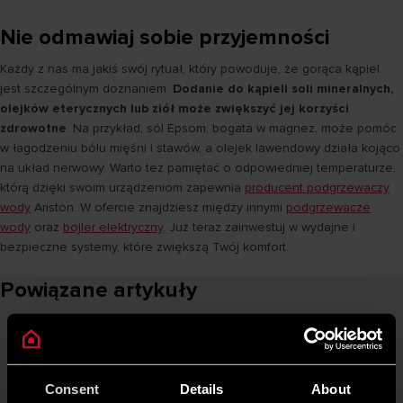
Nie odmawiaj sobie przyjemności
Każdy z nas ma jakiś swój rytuał, który powoduje, że gorąca kąpiel
jest szczególnym doznaniem.
Dodanie do kąpieli soli mineralnych,
olejków eterycznych lub ziół może zwiększyć jej korzyści
zdrowotne
. Na przykład, sól Epsom, bogata w magnez, może pomóc
w łagodzeniu bólu mięśni i stawów, a olejek lawendowy działa kojąco
na układ nerwowy. Warto też pamiętać o odpowiedniej temperaturze,
którą dzięki swoim urządzeniom zapewnia
producent podgrzewaczy
wody
Ariston. W ofercie znajdziesz między innymi
podgrzewacze
wody
oraz
bojler elektryczny
. Już teraz zainwestuj w wydajne i
bezpieczne systemy, które zwiększą Twój komfort.
Powiązane artykuły
Consent
Details
About