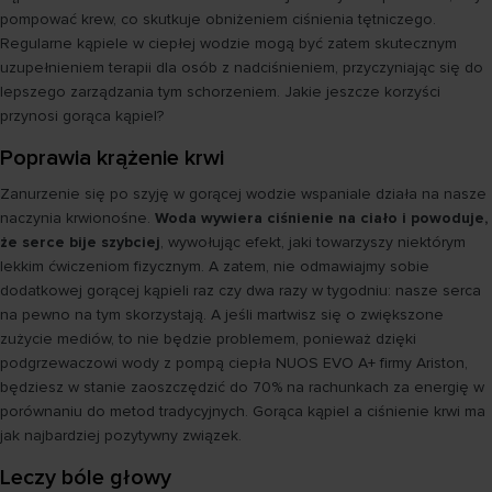
pompować krew, co skutkuje obniżeniem ciśnienia tętniczego.
Regularne kąpiele w ciepłej wodzie mogą być zatem skutecznym
uzupełnieniem terapii dla osób z nadciśnieniem, przyczyniając się do
lepszego zarządzania tym schorzeniem. Jakie jeszcze korzyści
przynosi gorąca kąpiel?
Poprawia krążenie krwi
Zanurzenie się po szyję w gorącej wodzie wspaniale działa na nasze
naczynia krwionośne.
Woda wywiera ciśnienie na ciało i powoduje,
że serce bije szybciej
, wywołując efekt, jaki towarzyszy niektórym
lekkim ćwiczeniom fizycznym. A zatem, nie odmawiajmy sobie
dodatkowej gorącej kąpieli raz czy dwa razy w tygodniu: nasze serca
na pewno na tym skorzystają. A jeśli martwisz się o zwiększone
zużycie mediów, to nie będzie problemem, ponieważ dzięki
podgrzewaczowi wody z pompą ciepła NUOS EVO A+ firmy Ariston,
będziesz w stanie zaoszczędzić do 70% na rachunkach za energię w
porównaniu do metod tradycyjnych. Gorąca kąpiel a ciśnienie krwi ma
jak najbardziej pozytywny związek.
Leczy bóle głowy