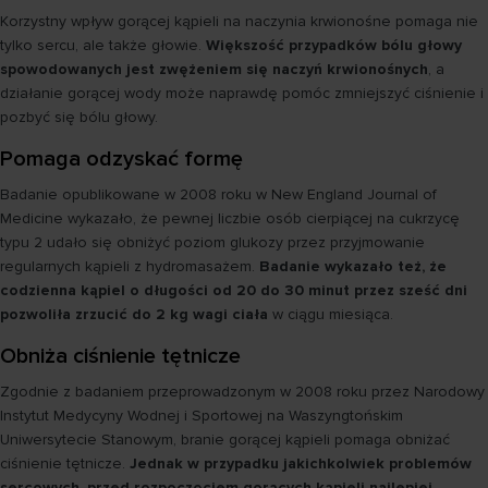
Korzystny wpływ gorącej kąpieli na naczynia krwionośne pomaga nie
tylko sercu, ale także głowie.
Większość przypadków bólu głowy
spowodowanych jest zwężeniem się naczyń krwionośnych
, a
działanie gorącej wody może naprawdę pomóc zmniejszyć ciśnienie i
pozbyć się bólu głowy.
Pomaga odzyskać formę
Badanie opublikowane w 2008 roku w New England Journal of
Medicine wykazało, że pewnej liczbie osób cierpiącej na cukrzycę
typu 2 udało się obniżyć poziom glukozy przez przyjmowanie
regularnych kąpieli z hydromasażem.
Badanie wykazało też, że
codzienna kąpiel o długości od 20 do 30 minut przez sześć dni
pozwoliła zrzucić do 2 kg wagi ciała
w ciągu miesiąca.
Obniża ciśnienie tętnicze
Zgodnie z badaniem przeprowadzonym w 2008 roku przez Narodowy
Instytut Medycyny Wodnej i Sportowej na Waszyngtońskim
Uniwersytecie Stanowym, branie gorącej kąpieli pomaga obniżać
ciśnienie tętnicze.
Jednak w przypadku jakichkolwiek problemów
sercowych, przed rozpoczęciem gorących kąpieli najlepiej