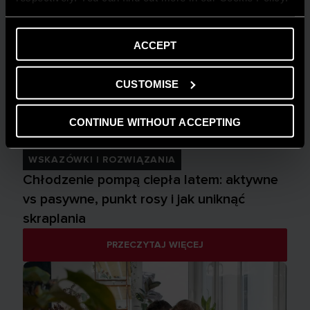
ACCEPT
CUSTOMISE
CONTINUE WITHOUT ACCEPTING
WSKAZÓWKI I ROZWIĄZANIA
Chłodzenie pompą ciepła latem: aktywne
vs pasywne, punkt rosy i jak uniknąć
skraplania
PRZECZYTAJ WIĘCEJ