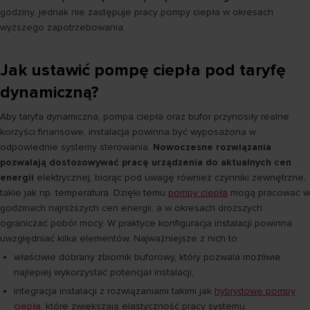
godziny, jednak nie zastępuje pracy pompy ciepła w okresach
wyższego zapotrzebowania.
Jak ustawić pompę ciepła pod taryfę
dynamiczną?
Aby taryfa dynamiczna, pompa ciepła oraz bufor przynosiły realne
korzyści finansowe, instalacja powinna być wyposażona w
odpowiednie systemy sterowania.
Nowoczesne rozwiązania
pozwalają dostosowywać pracę urządzenia do aktualnych cen
energii
elektrycznej, biorąc pod uwagę również czynniki zewnętrzne,
takie jak np. temperatura. Dzięki temu
pompy ciepła
mogą pracować w
godzinach najniższych cen energii, a w okresach droższych
ograniczać pobór mocy. W praktyce konfiguracja instalacji powinna
uwzględniać kilka elementów. Najważniejsze z nich to:
właściwie dobrany zbiornik buforowy, który pozwala możliwie
najlepiej wykorzystać potencjał instalacji,
integracja instalacji z rozwiązaniami takimi jak
hybrydowe pompy
ciepła
, które zwiększają elastyczność pracy systemu.