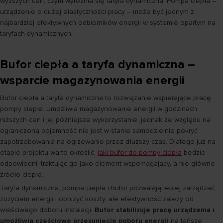
wyższych cen, czym wyróżnia się taryfa dynamiczna. Pompa ciepła –
urządzenie o dużej elastyczności pracy – może być jednym z
najbardziej efektywnych odbiorników energii w systemie opartym na
taryfach dynamicznych.
Bufor ciepła a taryfa dynamiczna –
wsparcie magazynowania energii
Bufor ciepła a taryfa dynamiczna to rozwiązanie wspierające pracę
pompy ciepła. Umożliwia magazynowanie energii w godzinach
niższych cen i jej późniejsze wykorzystanie, jednak ze względu na
ograniczoną pojemność nie jest w stanie samodzielnie pokryć
zapotrzebowania na ogrzewanie przez dłuższy czas. Dlatego już na
etapie projektu warto określić,
jaki bufor do pompy ciepła
będzie
odpowiedni, traktując go jako element wspomagający, a nie główne
źródło ciepła.
Taryfa dynamiczna, pompa ciepła i bufor pozwalają lepiej zarządzać
zużyciem energii i obniżyć koszty, ale efektywność zależy od
właściwego doboru instalacji.
Bufor stabilizuje pracę urządzenia i
umożliwia częściowe przesunięcie poboru energii
na tańsze