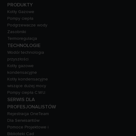
PRODUKTY
Kotły Gazowe
Pompy ciepła
Podgrzewacze wody
Zasobniki
Termoregulacja
TECHNOLOGIE
Wodór technologia
przyszłości
Kotły gazowe
kondensacyjne
Kotły kondensacyjne
wiszące dużej mocy
Pompy ciepła C.W.U.
SERWIS DLA
PROFESJONALISTÓW
Rejestracja OneTeam
Dla Serwisantów
Pomoce Projektowe i
Biblioteki Cad