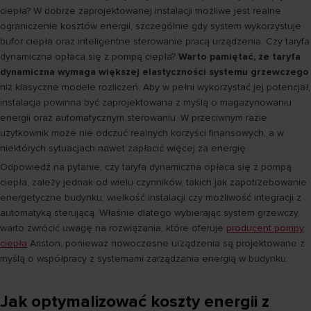
ciepła? W dobrze zaprojektowanej instalacji możliwe jest realne
ograniczenie kosztów energii, szczególnie gdy system wykorzystuje
bufor ciepła oraz inteligentne sterowanie pracą urządzenia. Czy taryfa
dynamiczna opłaca się z pompą ciepła?
Warto pamiętać, że taryfa
dynamiczna wymaga większej elastyczności systemu grzewczego
niż klasyczne modele rozliczeń. Aby w pełni wykorzystać jej potencjał,
instalacja powinna być zaprojektowana z myślą o magazynowaniu
energii oraz automatycznym sterowaniu. W przeciwnym razie
użytkownik może nie odczuć realnych korzyści finansowych, a w
niektórych sytuacjach nawet zapłacić więcej za energię.
Odpowiedź na pytanie, czy taryfa dynamiczna opłaca się z pompą
ciepła, zależy jednak od wielu czynników, takich jak zapotrzebowanie
energetyczne budynku, wielkość instalacji czy możliwość integracji z
automatyką sterującą. Właśnie dlatego wybierając system grzewczy,
warto zwrócić uwagę na rozwiązania, które oferuje
producent pompy
ciepła
Ariston, ponieważ nowoczesne urządzenia są projektowane z
myślą o współpracy z systemami zarządzania energią w budynku.
Jak optymalizować koszty energii z