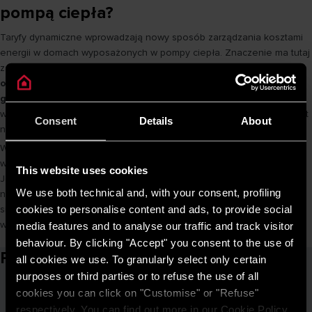
pompą ciepła?
Taryfy dynamiczne wprowadzają nowy sposób zarządzania kosztami
energii w domach wyposażonych w pompy ciepła. Znaczenie ma tutaj
zależność, jaka łączy bufor ciepła i taryfę dynamiczną.
W zależności
od zapotrzebowania, pompa ciepła może pracować głównie w
godzinach najtańszej energii
, a zgromadzone ciepło
wykorzystywane jest wtedy, gdy zapotrzebowanie na ogrzewanie jest
Consent
Details
About
najwyższe.
W praktyce oznacza to nie tylko niższe rachunki za prąd, ale również
większą efektywność energetyczną całego systemu grzewczego.
This website uses cookies
Jeśli instalacja zostanie właściwie zaprojektowana i zintegrowana z
We use both technical and, with your consent, profiling
nowoczesnym systemem sterowania, taryfa dynamiczna może stać
cookies to personalise content and ads, to provide social
się sposobem optymalizacji kosztów ogrzewania w domu
wyposażonym w pompę ciepła.
media features and to analyse our traffic and track visitor
behaviour. By clicking "Accept" you consent to the use of
Powiązane artykuły
all cookies we use. To granularly select only certain
purposes or third parties or to refuse the use of all
cookies you can click on "Customise" or "Refuse"
respectively. You can find out more in our Cookie Policy.