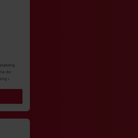
stabilną
lna do
zną i