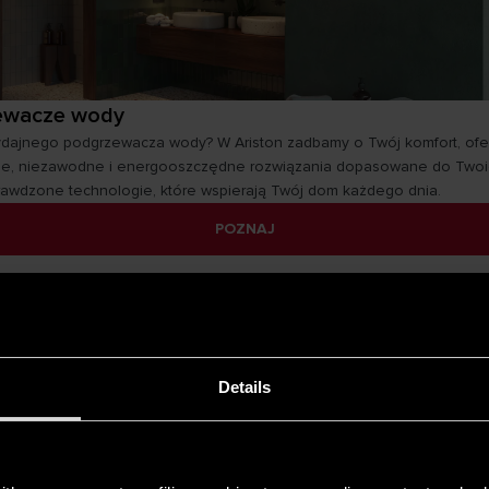
ewacze wody
dajnego podgrzewacza wody? W Ariston zadbamy o Twój komfort, ofe
, niezawodne i energooszczędne rozwiązania dopasowane do Twoic
rawdzone technologie, które wspierają Twój dom każdego dnia.
POZNAJ
Details