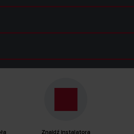
pła
Znajdź instalatora