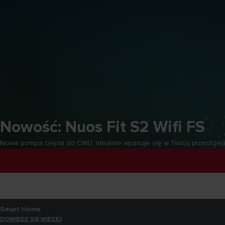
Nowość: Nuos Fit S2 Wifi FS
Nowa pompa ciepła do CWU. Idealnie wpasuje się w Twoją przestrzeń
Nowość: Nuos Fit S2 Wifi FS
DOWIEDZ SIĘ WIĘCEJ
Smart Home
DOWIEDZ SIĘ WIĘCEJ