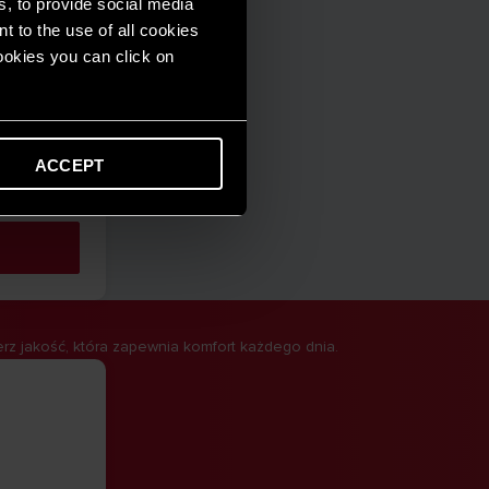
s, to provide social media
t to the use of all cookies
cookies you can click on
ACCEPT
rt i
z jakość, która zapewnia komfort każdego dnia.