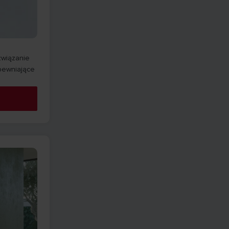
związanie
pewniające