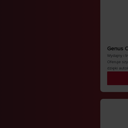
Genus 
Wydajny i t
Oferuje sz
dzięki auto