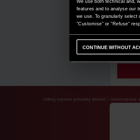
We use both technical and, wi
features and to analyse our tr
we use. To granularly select o
"Customise" or "Refuse" resp
Pompy c
Myślisz o 
CONTINUE WITHOUT AC
nowoczesny
technologie
Odkryj topowe produkty Ariston – nowoczesne, 