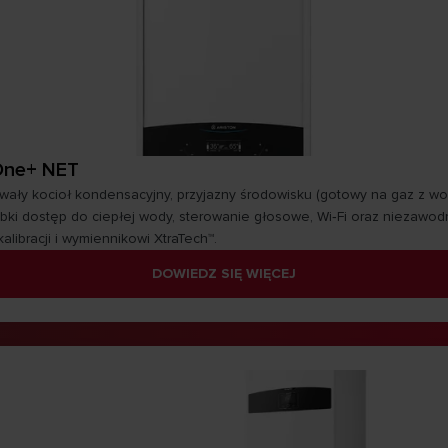
One+ NET
rwały kocioł kondensacyjny, przyjazny środowisku (gotowy na gaz z w
ybki dostęp do ciepłej wody, sterowanie głosowe, Wi‑Fi oraz niezawod
kalibracji i wymiennikowi XtraTech™.
DOWIEDZ SIĘ WIĘCEJ