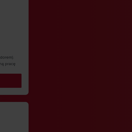
odorem).
ną pracę