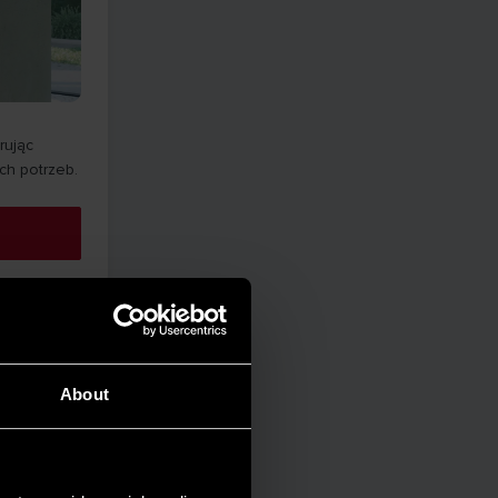
rując
h potrzeb.
About