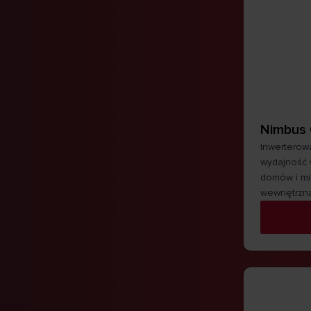
Nimbus 
Inwerterowa
wydajność 
domów i mi
wewnętrzną