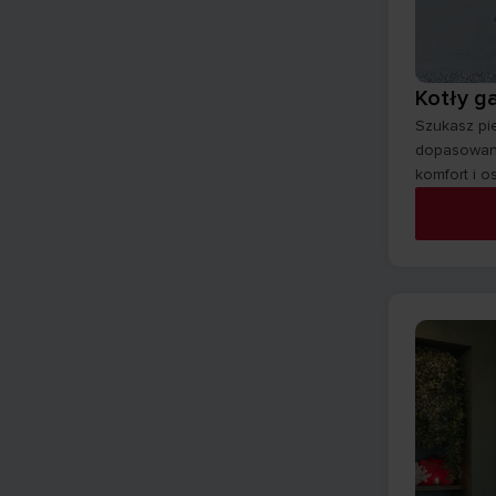
Kotły g
Szukasz pi
dopasowane
komfort i o