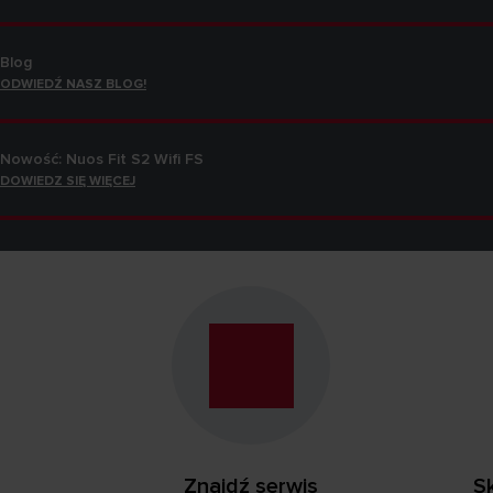
Blog
ODWIEDŹ NASZ BLOG!
Nowość: Nuos Fit S2 Wifi FS
DOWIEDZ SIĘ WIĘCEJ
Smart Home
DOWIEDZ SIĘ WIĘCEJ
Blog
ODWIEDŹ NASZ BLOG!
Znajdź serwis
Sk