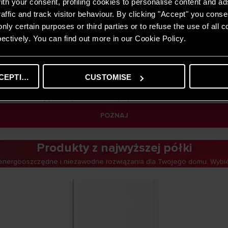
th your consent, profiling cookies to personalise content and ad
affic and track visitor behaviour. By clicking "Accept" you consen
nly certain purposes or third parties or to refuse the use of all 
ectively. You can find out more in our Cookie Policy.
iepła
pompie ciepła do swojego domu? W Ariston wspieramy Cię w wyborze
CEPTING
CUSTOMISE
ch, efektywnych i przyjaznych środowisku rozwiązań. Postaw na komfo
, które zadbają o Twój dom dziś i w przyszłości.
POZNAJ
Produkty z najwyższej półki
energooszczędne i niezawodne rozwiązania dla Twojego domu. Wybier