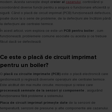
modern. Acesta servește drept
creier al
cazanului
, controlând și
coordonând diverse funcții pentru a asigura o funcționare eficientă și
sigură. Când o placă de circuit imprimat (PCB) funcționează defectuos,
poate duce la o serie de probleme, de la defecțiuni ale încălzirii până
la defecțiuni ale centralei termice.
În acest articol, vom explora ce este un
PCB pentru boiler
, cum
funcționează, problemele comune asociate cu acesta și ce trebuie
făcut dacă se defectează.
Ce este o placă de circuit imprimat
pentru un boiler?
O
placă cu circuite imprimate (PCB)
este o placă electronică care
gestionează și reglează diversele operațiuni ale centralei termice.
Este alcătuit din mai multe circuite, microcipuri și relee care
procesează semnale de la senzori și componente
, asigurând
funcționarea fără probleme a sistemului.
Placa de circuit imprimat primește date
de la senzorii de
temperatură, senzorii de presiune și alte componente ale cazanului.