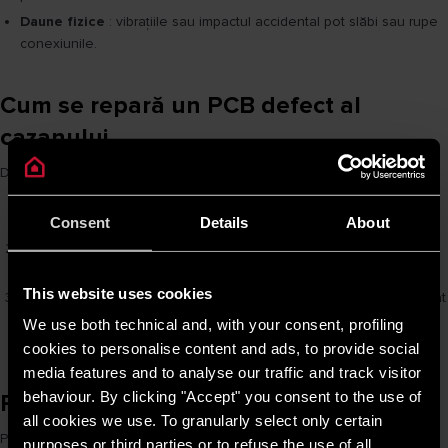
Daune fizice
: vibrațiile sau impactul accidental pot slăbi sau rupe
conexiunile.
Cum se repară un PCB defect al
cazanului
Dacă suspectați o
problemă cu PCB-ul
, urmați acești pași:
Reporniți centrala termică
: uneori, o simplă resetare poate
rezolva micile defecțiuni ale plăcii de circuit imprimat.
Consent
Details
About
Testați PCB-ul
: Un profesionist poate folosi instrumente pentru a
verifica funcționarea PCB-ului
în condiții de siguranță
This website uses cookies
Înlocuiți placa de circuit imprimat
: dacă placa de circuit imprimat
nu mai poate fi reparată, aceasta trebuie înlocuită de un tehnician
We use both technical and, with your consent, profiling
calificat cu o componentă originală.
cookies to personalise content and ads, to provide social
media features and to analyse our traffic and track visitor
behaviour. By clicking "Accept" you consent to the use of
Prevenirea defecțiunilor PCB-ului
all cookies we use. To granularly select only certain
Pentru a prelungi
durata de viață a plăcii de circuit imprimat a
purposes or third parties or to refuse the use of all