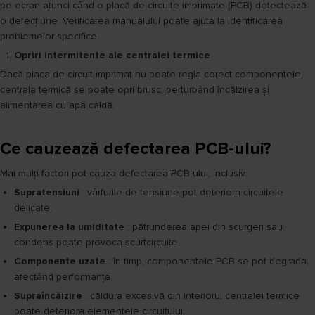
pe ecran atunci când o placă de circuite imprimate (PCB) detectează
o defecțiune. Verificarea manualului poate ajuta la identificarea
problemelor specifice.
Opriri intermitente ale centralei termice
Dacă placa de circuit imprimat nu poate regla corect componentele,
centrala termică se poate opri brusc, perturbând încălzirea și
alimentarea cu apă caldă.
Ce cauzează defectarea PCB-ului?
Mai mulți factori pot cauza defectarea PCB-ului, inclusiv:
Supratensiuni
: vârfurile de tensiune pot deteriora circuitele
delicate.
Expunerea la umiditate
: pătrunderea apei din scurgeri sau
condens poate provoca scurtcircuite.
Componente uzate
: în timp, componentele PCB se pot degrada,
afectând performanța.
Supraîncălzire
: căldura excesivă din interiorul centralei termice
poate deteriora elementele circuitului.