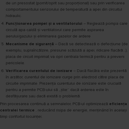
de un presostat (pornit/oprit sau proporțional) sau prin verificarea
comportamentului senzorului de temperatură a apei din circuitul
hidraulic.
Funcționarea pompei și a ventilatorului
– Reglează pompa care
circulă apa caldă și ventilatorul care permite aspirarea
aerului/gazului și eliminarea gazelor de ardere
Mecanisme de siguranță
– Dacă se detectează o defecțiune (de
exemplu, supraîncălzire, presiune scăzută a apei, ridicare flacără…),
placa de circuit imprimat va opri centrala termică pentru a preveni
pericolele.
Verificarea curentului de ionizare
– Dacă flacăra este prezentă
în arzător, curentul de ionizare curge prin electrod către placa de
circuite imprimate. Prezența curentului de ionizare este crucială
pentru a permite PCB-ului să „știe” dacă arderea este în
desfășurare sau dacă există o problemă.
Prin procesarea continuă a semnalelor, PCB-ul optimizează
eficiența
centralei termice
, reducând risipa de energie, menținând în același
timp confortul locuinței.