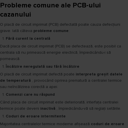
Probleme comune ale PCB-ului
cazanului
O placă de circuit imprimat (PCB) defectată poate cauza defecțiuni
grave. Iată câteva
probleme comune
:
Fără curent la centrală
Dacă placa de circuit imprimat (PCB) se defectează, este posibil ca
centrala să nu primească energie electrică, împiedicându-i să
pornească.
Încălzire neregulată sau fără încălzire
O placă de circuit imprimat defectă poate
interpreta greșit datele
de temperatură
, provocând oprirea prematură a centralei termice
sau neîncălzirea corectă a apei.
Comenzi care nu răspund
Când placa de circuit imprimat este deteriorată, interfața centralei
termice poate deveni
inactivă
, împiedicându-vă să reglați setările.
Coduri de eroare intermitente
Majoritatea centralelor termice moderne afișează
coduri de eroare