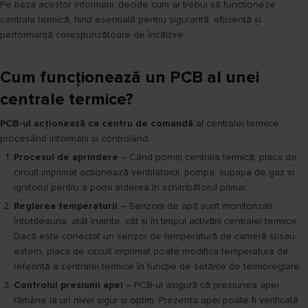
Pe baza acestor informații, decide cum ar trebui să funcționeze
centrala termică, fiind esențială pentru siguranță, eficiență și
performanță corespunzătoare de încălzire.
Cum funcționează un PCB al unei
centrale termice?
PCB-ul acționează ca centru de comandă
al centralei termice,
procesând informații și controlând:
Procesul de aprindere
– Când porniți centrala termică, placa de
circuit imprimat acționează ventilatorul, pompa, supapa de gaz și
ignitorul pentru a porni arderea în schimbătorul primar.
Reglarea temperaturii
– Senzorii de apă sunt monitorizați
întotdeauna, atât înainte, cât și în timpul activării centralei termice.
Dacă este conectat un senzor de temperatură de cameră și/sau
extern, placa de circuit imprimat poate modifica temperatura de
referință a centralei termice în funcție de setările de termoreglare.
Controlul presiunii apei
– PCB-ul asigură că presiunea apei
rămâne la un nivel sigur și optim. Prezența apei poate fi verificată