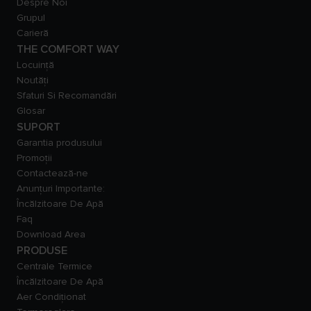
Despre Noi
Grupul
Carieră
THE COMFORT WAY
Locuință
Noutăți
Sfaturi Si Recomandări
Glosar
SUPORT
Garantia produsului
Promoții
Contactează-ne
Anunțuri Importante:
Încălzitoare De Apă
Faq
Download Area
PRODUSE
Centrale Termice
Încălzitoare De Apă
Aer Condiționat