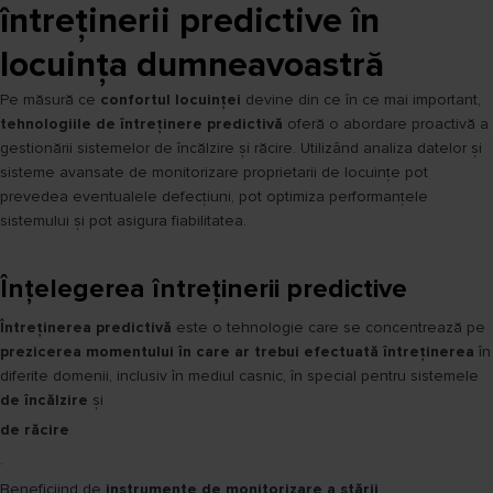
întreținerii predictive în
locuința dumneavoastră
Pe măsură ce
confortul locuinței
devine din ce în ce mai important,
tehnologiile de întreținere predictivă
oferă o abordare proactivă a
gestionării sistemelor de încălzire și răcire. Utilizând analiza datelor și
sisteme avansate de monitorizare proprietarii de locuințe pot
prevedea eventualele defecțiuni, pot optimiza performanțele
sistemului și pot asigura fiabilitatea.
Înțelegerea întreținerii predictive
Întreținerea predictivă
este o tehnologie care se concentrează pe
prezicerea momentului în care ar trebui efectuată întreținerea
în
diferite domenii, inclusiv în mediul casnic, în special pentru sistemele
de încălzire
și
de răcire
.
Beneficiind de
instrumente de monitorizare a stării