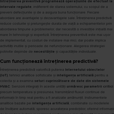
Întreținerea preventivă programează operațiunile de efectuat la
intervale regulate
, indiferent de starea sistemului, cu scopul de a
preveni defecțiunile și de a asigura buna funcționare. Fiecare
abordare are avantajele și dezavantajele sale. Întreținerea predictivă
reduce costurile și prelungește durata de viață a echipamentelor prin
abordarea timpurie a problemelor, dar necesită o investiție inițială mai
mare în tehnologii și expertiză. Întreținerea preventivă este mai ușor
de implementat, cu costuri de instalare mai mici, dar poate implica
activități inutile și perioade de nefuncționare. Alegerea strategiei
potrivite depinde de
necesitățile
și capacitățile individuale.
Cum funcționează întreținerea predictivă?
Întreținerea predictivă valorifică puterea
Internetului obiectelor
(IoT)
, tehnici analitice sofisticate și
inteligența artificială
pentru a
colecta și a examina
seturi cuprinzătoare de date din sistemele
HVAC
. Senzorii integrați în aceste unități
urmăresc parametrii critici
precum temperatura și presiunea, transmițând fluxuri continue de
informații în timp real pentru a fi analizate amănunțit. Instrumentele
analitice bazate pe
inteligența artificială
, combinate cu modelele
de învățare automată, sporesc acuratețea predicțiilor, oferind informații