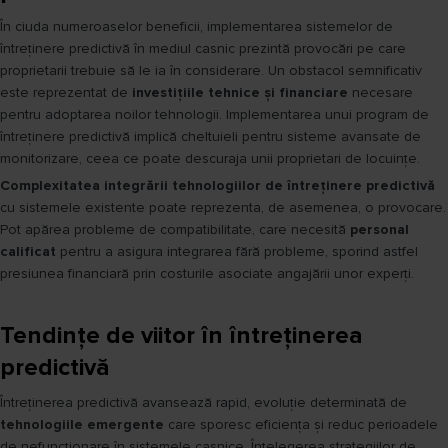
În ciuda numeroaselor beneficii, implementarea sistemelor de
întreținere predictivă în mediul casnic prezintă provocări pe care
proprietarii trebuie să le ia în considerare. Un obstacol semnificativ
este reprezentat de
investițiile tehnice și financiare
necesare
pentru adoptarea noilor tehnologii. Implementarea unui program de
întreținere predictivă implică cheltuieli pentru sisteme avansate de
monitorizare, ceea ce poate descuraja unii proprietari de locuințe.
Complexitatea integrării tehnologiilor de întreținere predictivă
cu sistemele existente poate reprezenta, de asemenea, o provocare.
Pot apărea probleme de compatibilitate, care necesită
personal
calificat
pentru a asigura integrarea fără probleme, sporind astfel
presiunea financiară prin costurile asociate angajării unor experți.
Tendințe de viitor în întreținerea
predictivă
Întreținerea predictivă avansează rapid, evoluție determinată de
tehnologiile emergente
care sporesc eficiența și reduc perioadele
de nefuncționare în sistemele casnice. Înțelegerea strategiilor de