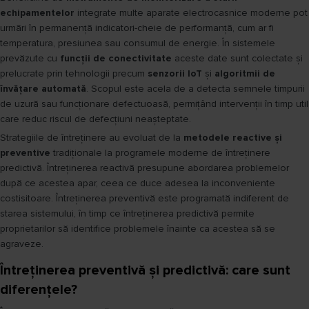
echipamentelor
integrate multe aparate electrocasnice moderne pot
urmări în permanență indicatori-cheie de performanță, cum ar fi
temperatura, presiunea sau consumul de energie. În sistemele
prevăzute cu
funcții de conectivitate
aceste date sunt colectate și
prelucrate prin tehnologii precum
senzorii IoT
și
algoritmii de
învățare automată
. Scopul este acela de a detecta semnele timpurii
de uzură sau funcționare defectuoasă, permițând intervenții în timp util
care reduc riscul de defecțiuni neașteptate.
Strategiile de întreținere au evoluat de la
metodele reactive și
preventive
tradiționale la programele moderne de întreținere
predictivă. Întreținerea reactivă presupune abordarea problemelor
după ce acestea apar, ceea ce duce adesea la inconveniente
costisitoare. Întreținerea preventivă este programată indiferent de
starea sistemului, în timp ce întreținerea predictivă permite
proprietarilor să identifice problemele înainte ca acestea să se
agraveze.
Întreținerea preventivă și predictivă: care sunt
diferențele?