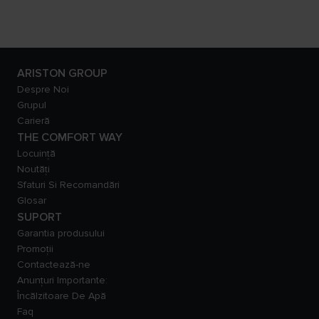
ARISTON GROUP
Despre Noi
Grupul
Carieră
THE COMFORT WAY
Locuință
Noutăți
Sfaturi Si Recomandări
Glosar
SUPORT
Garantia produsului
Promoții
Contactează-ne
Anunțuri Importante:
Încălzitoare De Apă
Faq