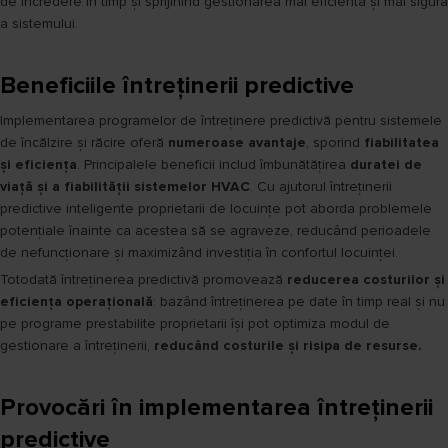
de încredere în timp și sprijinind gestionarea mai eficientă și mai sigură
a sistemului.
Beneficiile întreținerii predictive
Implementarea programelor de întreținere predictivă pentru sistemele
de încălzire și răcire oferă
numeroase avantaje
, sporind
fiabilitatea
și eficiența
. Principalele beneficii includ îmbunătățirea
duratei de
viață și a fiabilității sistemelor HVAC
. Cu ajutorul întreținerii
predictive inteligente proprietarii de locuințe pot aborda problemele
potențiale înainte ca acestea să se agraveze, reducând perioadele
de nefuncționare și maximizând investiția în confortul locuinței.
Totodată întreținerea predictivă promovează
reducerea costurilor și
eficiența operațională
: bazând întreținerea pe date în timp real și nu
pe programe prestabilite proprietarii își pot optimiza modul de
gestionare a întreținerii,
reducând costurile și risipa de resurse.
Provocări în implementarea întreținerii
predictive