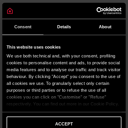
Consent
Details
About
This website uses cookies
We use both technical and, with your consent, profiling
cookies to personalise content and ads, to provide social
media features and to analyse our traffic and track visitor
behaviour. By clicking "Accept" you consent to the use of
Cares Premium
all cookies we use. To granularly select only certain
Echilibrul perfect între confort și eficiență datorită tehnologiei
purposes or third parties or to refuse the use of all
de condensare de înaltă eficiență. Centrala Ariston Cares
cookies you can click on "Customise" or "Refuse"
Premium 24/30 kW își ajustează puterea pentru a menține
respectively. You can find out more in our Cookie Policy.
temperatura casei la nivelul dorit.
DESCOPERĂ
ACCEPT