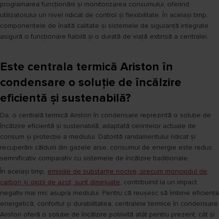
programarea funcționării și monitorizarea consumului, oferind
utilizatorului un nivel ridicat de control și flexibilitate. În același timp,
componentele de înaltă calitate și sistemele de siguranță integrate
asigură o funcționare fiabilă și o durată de viață extinsă a centralei.
Este centrala termică Ariston în
condensare o soluție de încălzire
eficientă și sustenabilă?
Da, o centrală termică Ariston în condensare reprezintă o soluție de
încălzire eficientă și sustenabilă, adaptată cerințelor actuale de
consum și protecție a mediului. Datorită randamentului ridicat și
recuperării căldurii din gazele arse, consumul de energie este redus
semnificativ comparativ cu sistemele de încălzire tradiționale.
În același timp,
emisiile de substanțe nocive, precum monoxidul de
carbon și oxizii de azot, sunt diminuate
, contribuind la un impact
negativ mai mic asupra mediului. Pentru că reușesc să îmbine eficiența
energetică, confortul și durabilitatea, centralele termice în condensare
Ariston oferă o soluție de încălzire potrivită atât pentru prezent, cât și