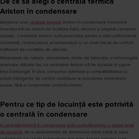
De ce să alegi o centrală termică
Ariston în condensare
Alegerea unei
centrale termice
Ariston în condensare înseamnă
investiția într-un sistem de încălzire fiabil, eficient și adaptat cerințelor
actuale. Centralele Ariston sunt proiectate pentru a oferi performanță
constantă, control precis al temperaturii și un nivel ridicat de confort,
indiferent de condițiile de utilizare.
Materialele de calitate, standardele stricte de fabricație și tehnologiile
avansate utilizate fac ca centralele Ariston să fie durabile și sigure
timp îndelungat. În plus, consumul optimizat și compatibilitatea cu
soluții inteligente de control contribuie la reducerea cheltuielilor
lunare, fără a compromite confortul termic.
Pentru ce tip de locuință este potrivită
o centrală în condensare
O centrală termică în condensare este potrivită pentru o gamă largă
de locuințe
, de la apartamente de dimensiuni medii până la case
unifamiliale sau spații rezidențiale mai mari. Aceste sisteme sunt