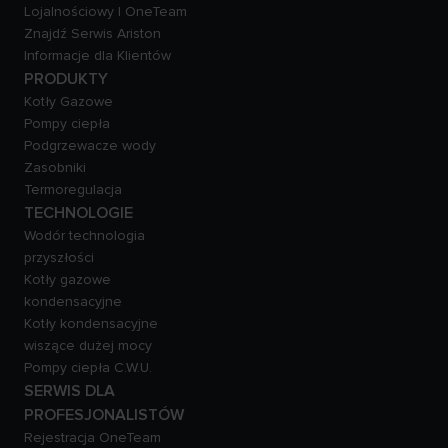
Lojalnościowy | OneTeam
Znajdź Serwis Ariston
Informacje dla Klientów
PRODUKTY
Kotły Gazowe
Pompy ciepła
Podgrzewacze wody
Zasobniki
Termoregulacja
TECHNOLOGIE
Wodór technologia
przyszłości
Kotły gazowe
kondensacyjne
Kotły kondensacyjne
wiszące dużej mocy
Pompy ciepła C.W.U.
SERWIS DLA
PROFESJONALISTÓW
Rejestracja OneTeam