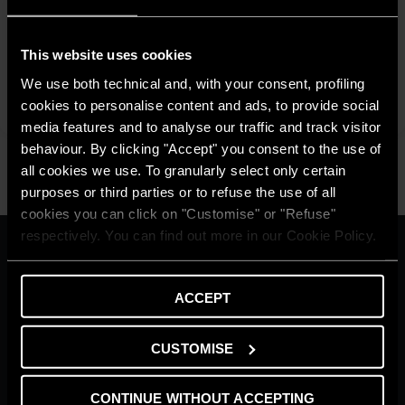
NEVIS EVO R32 – klimatyzator ścienny
Nevis Evo R32 klimatyzator ścienny ze sterowaniem Wi-Fi.
This website uses cookies
*Klasa energetyczna A+++ (A+++/D)
We use both technical and, with your consent, profiling
ODKRYJ
cookies to personalise content and ads, to provide social
media features and to analyse our traffic and track visitor
behaviour. By clicking "Accept" you consent to the use of
all cookies we use. To granularly select only certain
purposes or third parties or to refuse the use of all
cookies you can click on "Customise" or "Refuse"
respectively. You can find out more in our Cookie Policy.
ARISTON GROUP
Marka Ariston
Grupa
ACCEPT
Kariera
THE COMFORT WAY
CUSTOMISE
Blog
POMOC
Kontakt
CONTINUE WITHOUT ACCEPTING