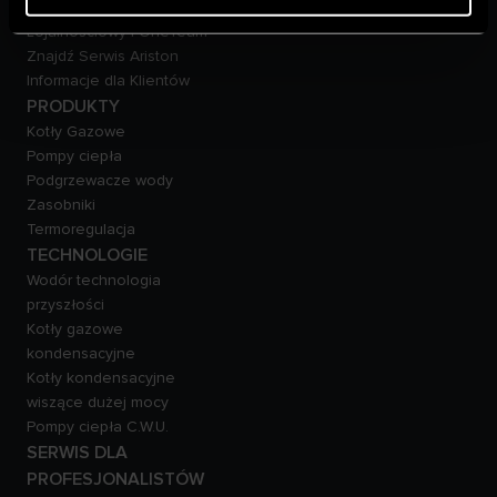
Kontakt- Program
Lojalnościowy | OneTeam
Znajdź Serwis Ariston
Informacje dla Klientów
PRODUKTY
Kotły Gazowe
Pompy ciepła
Podgrzewacze wody
Zasobniki
Termoregulacja
TECHNOLOGIE
Wodór technologia
przyszłości
Kotły gazowe
kondensacyjne
Kotły kondensacyjne
wiszące dużej mocy
Pompy ciepła C.W.U.
SERWIS DLA
PROFESJONALISTÓW