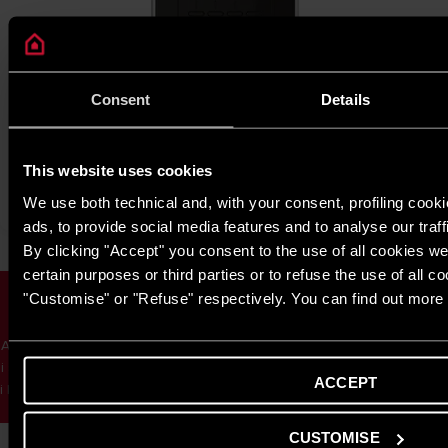
Consent
Details
Cube S Net Czarny
This website uses cookies
ODKRYJ
We use both technical and, with your consent, profiling cook
ads, to provide social media features and to analyse our traff
By clicking "Accept" you consent to the use of all cookies we
certain purposes or third parties or to refuse the use of all c
Dlaczego warto wybrać Ariston NET
"Customise" or "Refuse" respectively. You can find out more 
Pro?
Ariston NET Pro to rozwiązane smart. To wygodne zdalne zarządzanie
i szybkie rozwiązywanie problemów. Usprawnia pracę, oszczędza czas
ACCEPT
i koszty, wspiera efektywne wykorzystanie energii oraz rozwój biznesu
dzięki nowoczesnym funkcjom i analizie danych.
Potrzebujesz pomocy?
CUSTOMISE