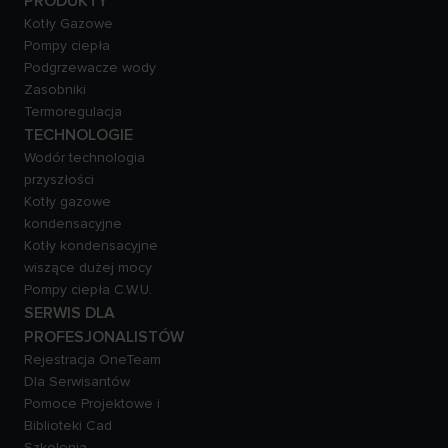
PRODUKTY
Kotły Gazowe
Pompy ciepła
Podgrzewacze wody
Zasobniki
Termoregulacja
TECHNOLOGIE
Wodór technologia
przyszłości
Kotły gazowe
kondensacyjne
Kotły kondensacyjne
wiszące dużej mocy
Pompy ciepła C.W.U.
SERWIS DLA
PROFESJONALISTÓW
Rejestracja OneTeam
Dla Serwisantów
Pomoce Projektowe i
Biblioteki Cad
Szkolenia