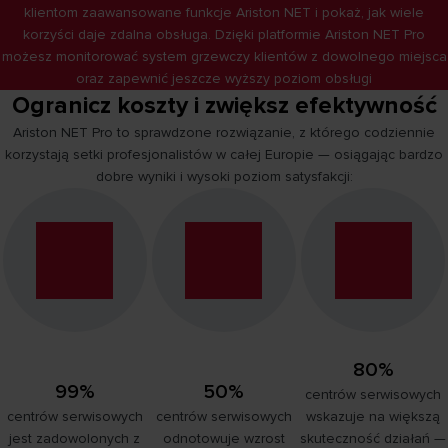
klientom zaawansowane funkcje Ariston NET i pokaż, jak wiele
korzyści daje zdalna obsługa. Dzięki platformie Ariston NET Pro
możesz monitorować system grzewczy klientów z dowolnego miejsca
oraz zapewnić jeszcze wyższy poziom obsługi
Ogranicz koszty i zwiększ efektywność
Ariston NET Pro to sprawdzone rozwiązanie, z którego codziennie
korzystają setki profesjonalistów w całej Europie — osiągając bardzo
dobre wyniki i wysoki poziom satysfakcji:
80%
99%
50%
centrów serwisowych
centrów serwisowych
centrów serwisowych
wskazuje na większą
jest zadowolonych z
odnotowuje wzrost
skuteczność działań —