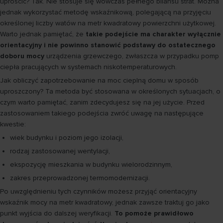
uprościć? Tak. Nie stosuje się wówczas pełnego bilansu strat. Można
jednak wykorzystać metodę wskaźnikową, polegającą na przyjęciu
określonej liczby watów na metr kwadratowy powierzchni użytkowej.
Warto jednak pamiętać, że
takie podejście ma charakter wyłącznie
orientacyjny i nie powinno stanowić podstawy do ostatecznego
doboru mocy
urządzenia grzewczego, zwłaszcza w przypadku pomp
ciepła pracujących w systemach niskotemperaturowych.
Jak obliczyć zapotrzebowanie na moc cieplną domu w sposób
uproszczony? Ta metoda być stosowana w określonych sytuacjach, o
czym warto pamiętać, zanim zdecydujesz się na jej użycie. Przed
zastosowaniem takiego podejścia zwróć uwagę na następujące
kwestie:
wiek budynku i poziom jego izolacji,
rodzaj zastosowanej wentylacji,
ekspozycję mieszkania w budynku wielorodzinnym,
zakres przeprowadzonej termomodernizacji.
Po uwzględnieniu tych czynników możesz przyjąć orientacyjny
wskaźnik mocy na metr kwadratowy, jednak zawsze traktuj go jako
punkt wyjścia do dalszej weryfikacji.
To pomoże prawidłowo