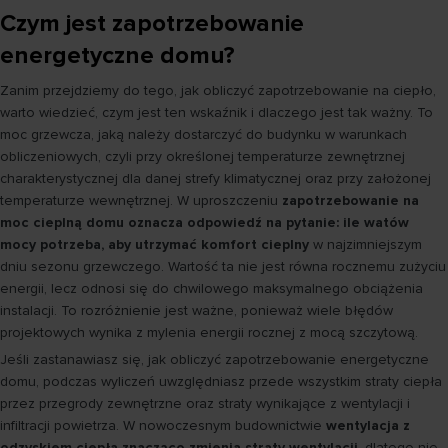
Czym jest zapotrzebowanie
energetyczne domu?
Zanim przejdziemy do tego, jak obliczyć zapotrzebowanie na ciepło,
warto wiedzieć, czym jest ten wskaźnik i dlaczego jest tak ważny. To
moc grzewcza, jaką należy dostarczyć do budynku w warunkach
obliczeniowych, czyli przy określonej temperaturze zewnętrznej
charakterystycznej dla danej strefy klimatycznej oraz przy założonej
temperaturze wewnętrznej. W uproszczeniu
zapotrzebowanie na
moc cieplną domu oznacza odpowiedź na pytanie: ile watów
mocy potrzeba, aby utrzymać komfort cieplny
w najzimniejszym
dniu sezonu grzewczego. Wartość ta nie jest równa rocznemu zużyciu
energii, lecz odnosi się do chwilowego maksymalnego obciążenia
instalacji. To rozróżnienie jest ważne, ponieważ wiele błędów
projektowych wynika z mylenia energii rocznej z mocą szczytową.
Jeśli zastanawiasz się, jak obliczyć zapotrzebowanie energetyczne
domu, podczas wyliczeń uwzględniasz przede wszystkim straty ciepła
przez przegrody zewnętrzne oraz straty wynikające z wentylacji i
infiltracji powietrza. W nowoczesnym budownictwie
wentylacja z
odzyskiem ciepła znacząco zmienia straty wentylacji
, dlatego nie