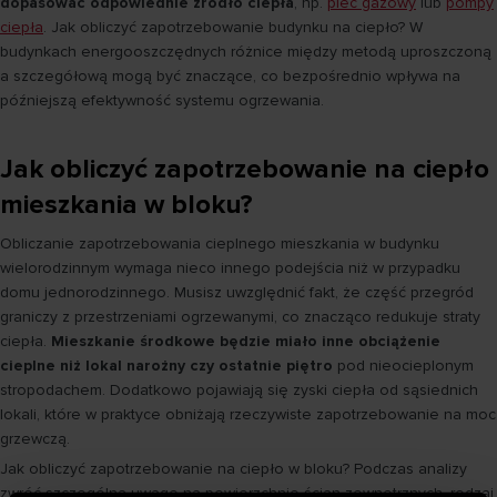
dopasować odpowiednie źródło ciepła
, np.
piec gazowy
lub
pompy
ciepła
. Jak obliczyć zapotrzebowanie budynku na ciepło? W
budynkach energooszczędnych różnice między metodą uproszczoną
a szczegółową mogą być znaczące, co bezpośrednio wpływa na
późniejszą efektywność systemu ogrzewania.
Jak obliczyć zapotrzebowanie na ciepło
mieszkania w bloku?
Obliczanie zapotrzebowania cieplnego mieszkania w budynku
wielorodzinnym wymaga nieco innego podejścia niż w przypadku
domu jednorodzinnego. Musisz uwzględnić fakt, że część przegród
graniczy z przestrzeniami ogrzewanymi, co znacząco redukuje straty
ciepła.
Mieszkanie środkowe będzie miało inne obciążenie
cieplne niż lokal narożny czy ostatnie piętro
pod nieocieplonym
stropodachem. Dodatkowo pojawiają się zyski ciepła od sąsiednich
lokali, które w praktyce obniżają rzeczywiste zapotrzebowanie na moc
grzewczą.
Jak obliczyć zapotrzebowanie na ciepło w bloku? Podczas analizy
zwróć szczególną uwagę na powierzchnię ścian zewnętrznych, rodzaj