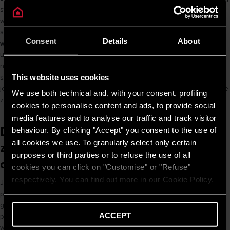
stolarki okiennej oraz sposób wentylacji. W starszych budynkach z
wentylacją grawitacyjną straty powietrza mogą stanowić istotny
składnik bilansu.
W nowych obiektach z centralnym systemem
Consent
Details
About
wentylacji sytuacja wygląda inaczej
i wymaga dokładniejszego
uwzględnienia parametrów instalacji. To właśnie w mieszkaniach
najczęściej dochodzi do przewymiarowania źródeł ciepła, ponieważ
This website uses cookies
stosuje się uproszczone wskaźniki przeznaczone dla domów
jednorodzinnych. Rozwiązania odpowiednie także do mieszkań może
We use both technical and, with your consent, profiling
zaproponować Ci
producent kotłów gazowych
Ariston.
cookies to personalise content and ads, to provide social
media features and to analyse our traffic and track visitor
Dlaczego dokładne obliczenie
behaviour. By clicking "Accept" you consent to the use of
all cookies we use. To granularly select only certain
zapotrzebowania cieplnego jest ważne
purposes or third parties or to refuse the use of all
dla efektywności energetycznej?
cookies you can click on "Customise" or "Refuse"
respectively. You can find out more in our Cookie Policy.
Jak obliczyć zapotrzebowanie na ciepło? Precyzyjne wyliczenie
przekłada się bezpośrednio na sprawność całego systemu
grzewczego. Źródło ciepła dobrane na podstawie rzetelnych danych
ACCEPT
pracuje stabilnie, z optymalną modulacją mocy i bez zbędnych cykli
włączania oraz wyłączania.To z kolei
oznacza wyższą efektywność