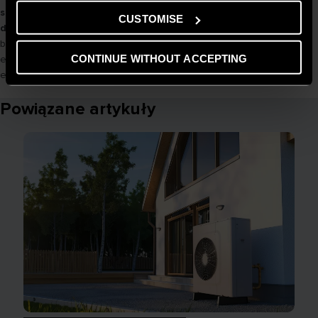
sezonową, mniejsze zużycie paliwa lub energii elektrycznej oraz
CUSTOMISE
dłuższą żywotność
urządzeń. W dobie rosnących cen energii i coraz
bardziej restrykcyjnych wymagań dotyczących charakterystyki
CONTINUE WITHOUT ACCEPTING
energetycznej budynków to, jak obliczyć zapotrzebowanie domu na
energię cieplną, to nie tylko formalność, ale realna oszczędność.
Powiązane artykuły