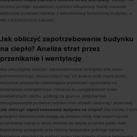
możesz pomijać sprawności systemu rekuperacji. Każdy parametr
wejściowy powinien wynikać z dokumentacji technicznej budynku, a
nie z przybliżonych założeń.
Jak obliczyć zapotrzebowanie budynku
na ciepło? Analiza strat przez
przenikanie i wentylację
Aby precyzyjnie obliczyć zapotrzebowanie energetyczne domu
jednorodzinnego, musisz rozpocząć od analizy strat ciepła przez
wszystkie przegrody oddzielające przestrzeń ogrzewaną od
środowiska zewnętrznego. Oznacza to uwzględnienie ścian
zewnętrznych, dachu, podłogi na gruncie, stropów nad
nieogrzewanymi pomieszczeniami oraz stolarki okiennej i drzwiowej.
Jak obliczyć zapotrzebowanie budynku na ciepło?
Dla każdej z tych
przegród bierzesz pod uwagę jej powierzchnię oraz współczynnik
przenikania ciepła U, który określa, ile ciepła przenika przez metr
kwadratowy przegrody przy różnicy temperatur jednego kelwina.
Następnie mnożysz tę wartość przez rzeczywistą różnicę temperatur