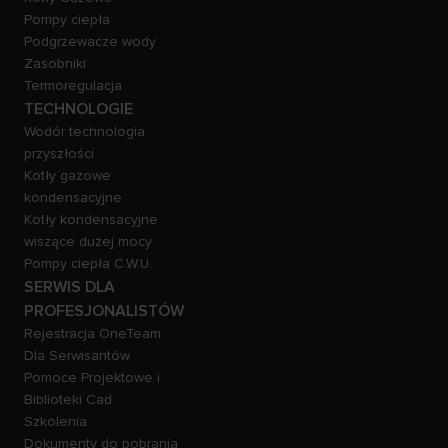
Pompy ciepła
Podgrzewacze wody
Zasobniki
Termoregulacja
TECHNOLOGIE
Wodór technologia
przyszłości
Kotły gazowe
kondensacyjne
Kotły kondensacyjne
wiszące dużej mocy
Pompy ciepła C.W.U.
SERWIS DLA
PROFESJONALISTÓW
Rejestracja OneTeam
Dla Serwisantów
Pomoce Projektowe i
Biblioteki Cad
Szkolenia
Dokumenty do pobrania