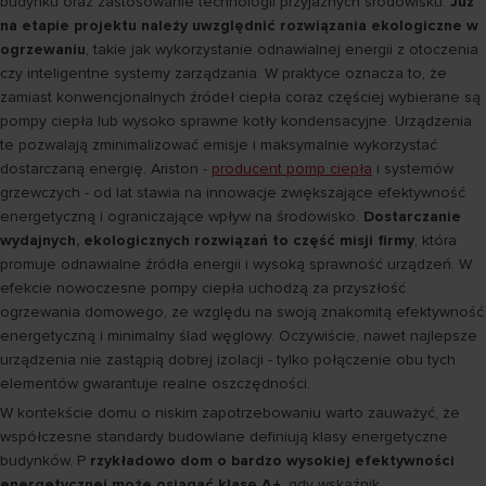
budynku oraz zastosowanie technologii przyjaznych środowisku.
Już
na etapie projektu należy uwzględnić rozwiązania ekologiczne w
ogrzewaniu
, takie jak wykorzystanie odnawialnej energii z otoczenia
czy inteligentne systemy zarządzania. W praktyce oznacza to, że
zamiast konwencjonalnych źródeł ciepła coraz częściej wybierane są
pompy ciepła lub wysoko sprawne kotły kondensacyjne. Urządzenia
te pozwalają zminimalizować emisje i maksymalnie wykorzystać
dostarczaną energię. Ariston -
producent pomp ciepła
i systemów
grzewczych - od lat stawia na innowacje zwiększające efektywność
energetyczną i ograniczające wpływ na środowisko.
Dostarczanie
wydajnych, ekologicznych rozwiązań to część misji firmy
, która
promuje odnawialne źródła energii i wysoką sprawność urządzeń. W
efekcie nowoczesne pompy ciepła uchodzą za przyszłość
ogrzewania domowego, ze względu na swoją znakomitą efektywność
energetyczną i minimalny ślad węglowy. Oczywiście, nawet najlepsze
urządzenia nie zastąpią dobrej izolacji - tylko połączenie obu tych
elementów gwarantuje realne oszczędności.
W kontekście domu o niskim zapotrzebowaniu warto zauważyć, że
współczesne standardy budowlane definiują klasy energetyczne
budynków. P
rzykładowo dom o bardzo wysokiej efektywności
energetycznej może osiągać klasę A+
, gdy wskaźnik