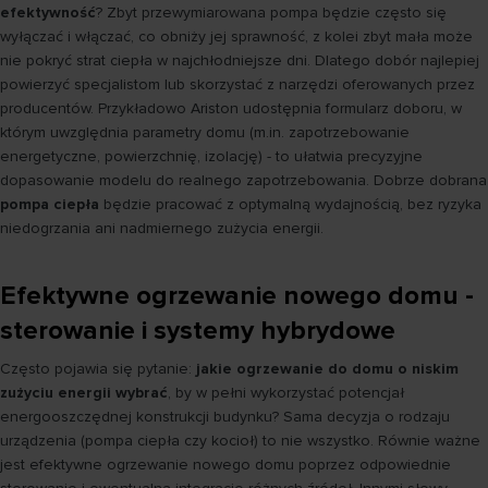
efektywność
? Zbyt przewymiarowana pompa będzie często się
wyłączać i włączać, co obniży jej sprawność, z kolei zbyt mała może
nie pokryć strat ciepła w najchłodniejsze dni. Dlatego dobór najlepiej
powierzyć specjalistom lub skorzystać z narzędzi oferowanych przez
producentów. Przykładowo Ariston udostępnia formularz doboru, w
którym uwzględnia parametry domu (m.in. zapotrzebowanie
energetyczne, powierzchnię, izolację) - to ułatwia precyzyjne
dopasowanie modelu do realnego zapotrzebowania. Dobrze dobrana
pompa ciepła
będzie pracować z optymalną wydajnością, bez ryzyka
niedogrzania ani nadmiernego zużycia energii.
Efektywne ogrzewanie nowego domu -
sterowanie i systemy hybrydowe
Często pojawia się pytanie:
jakie ogrzewanie do domu o niskim
zużyciu energii wybrać
, by w pełni wykorzystać potencjał
energooszczędnej konstrukcji budynku? Sama decyzja o rodzaju
urządzenia (pompa ciepła czy kocioł) to nie wszystko. Równie ważne
jest efektywne ogrzewanie nowego domu poprzez odpowiednie