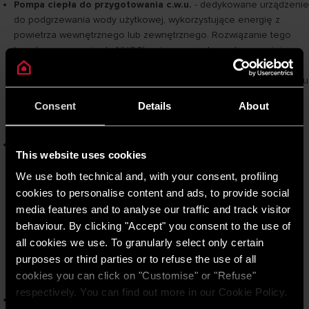
Pompa ciepła do przygotowania c.w.u.
- dedykowane urządzenie
do podgrzewania wody użytkowej, wykorzystujące energię z
powietrza wewnętrznego lub zewnętrznego. Rozwiązanie tego
typu (np. pompy ciepła NUOS) zużywa nawet o połowę mniej
energii elektrycznej niż tradycyjny elektryczny podgrzewacz wody,
co znacząco obniża koszty przygotowania ciepłej wody w budynku
niskoenergetycznym. Montaż pompy ciepła do CWU jest prosty, a
Consent
Details
About
urządzenie może pracować nawet wtedy, gdy główny system CO
jest poza sezonem grzewczym.
Gazowy kocioł kondensacyjny o małej mocy
- jeśli dom jest
This website uses cookies
podłączony do sieci gazowej lub istnieje potrzeba zastosowania
gazu, Ariston oferuje kotły kondensacyjne dostosowane do
We use both technical and, with your consent, profiling
zapotrzebowania na ciepło. Charakteryzują się one szerokim
cookies to personalise content and ads, to provide social
zakresem modulacji palnika (potrafią pracować już od ~2–3 kW
media features and to analyse our traffic and track visitor
mocy), co zapobiega taktowaniu przy ogrzewaniu dobrze
behaviour. By clicking "Accept" you consent to the use of
zaizolowanych przestrzeni. Taki piec gazowy w połączeniu z
all cookies we use. To granularly select only certain
odpowiednią automatyką może pracować bardzo efektywnie, a
purposes or third parties or to refuse the use of all
dzięki kondensacji wykorzystuje maksymalnie wartość
cookies you can click on "Customise" or "Refuse"
energetyczną paliwa.
respectively. You can find out more in our Cookie Policy.
System hybrydowy (pompa ciepła + kocioł)
- kompleksowe