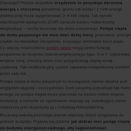
Dlaczego? Przede wszystkim
urządzenie to pozyskuje darmową
energię z otoczenia
(powietrza, gruntu lub wody) i z 1 kW energii
elektrycznej może wygenerować 3–4 kW ciepła. Tak wysoki
współczynnik wydajności (COP) oznacza bardzo niskie koszty
eksploatacji – cecha kluczowa dla domu pasywnego.
Pompa ciepła
do domu pasywnego nie musi mieć dużej mocy
; przeciwnie, pracuje
zwykle na niewielkim obciążeniu, zużywając minimalne ilości prądu.
Co więcej, nowoczesne
pompy ciepła
mogą pełnić funkcję
urządzenia do budynku niskoenergetycznego typu "3 w 1": ogrzewają
wnętrze zimą, chłodzą latem oraz przygotowują ciepłą wodę
użytkową. Taki multifunkcyjny system zapewnia kompleksowy komfort
przez cały rok.
Pompa ciepła w domu pasywnym to rozwiązanie niemal idealne pod
względem wygody i oszczędności. Dom pasywny potrzebuje tak mało
energii, że pompa ciepła może pracować na bardzo niskim stopniu
modulacji, a rachunki za ogrzewanie okazują się zaskakująco niskie -
zwłaszcza jeśli skojarzymy ją z instalacją fotowoltaiczną.
Kluczową kwestią pozostaje jednak właściwy dobór urządzenia do
potrzeb budynku. Pojawia się pytanie:
jak dobrać moc pompy ciepła
do budynku energooszczędnego, aby zagwarantować