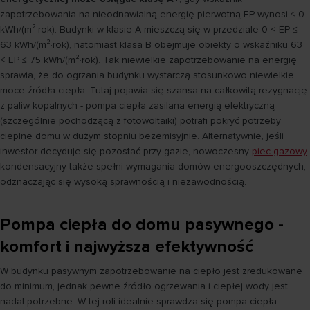
zapotrzebowania na nieodnawialną energię pierwotną EP wynosi ≤ 0
kWh/(m²·rok). Budynki w klasie A mieszczą się w przedziale 0 < EP ≤
63 kWh/(m²·rok), natomiast klasa B obejmuje obiekty o wskaźniku 63
< EP ≤ 75 kWh/(m²·rok). Tak niewielkie zapotrzebowanie na energię
sprawia, że do ogrzania budynku wystarczą stosunkowo niewielkie
moce źródła ciepła. Tutaj pojawia się szansa na całkowitą rezygnację
z paliw kopalnych - pompa ciepła zasilana energią elektryczną
(szczególnie pochodzącą z fotowoltaiki) potrafi pokryć potrzeby
cieplne domu w dużym stopniu bezemisyjnie. Alternatywnie, jeśli
inwestor decyduje się pozostać przy gazie, nowoczesny
piec gazowy
kondensacyjny także spełni wymagania domów energooszczędnych,
odznaczając się wysoką sprawnością i niezawodnością.
Pompa ciepła do domu pasywnego -
komfort i najwyższa efektywność
W budynku pasywnym zapotrzebowanie na ciepło jest zredukowane
do minimum, jednak pewne źródło ogrzewania i ciepłej wody jest
nadal potrzebne. W tej roli idealnie sprawdza się pompa ciepła.