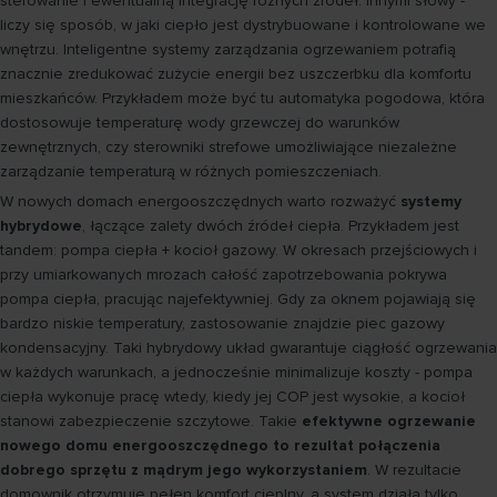
sterowanie i ewentualną integrację różnych źródeł. Innymi słowy -
liczy się sposób, w jaki ciepło jest dystrybuowane i kontrolowane we
wnętrzu. Inteligentne systemy zarządzania ogrzewaniem potrafią
znacznie zredukować zużycie energii bez uszczerbku dla komfortu
mieszkańców. Przykładem może być tu automatyka pogodowa, która
dostosowuje temperaturę wody grzewczej do warunków
zewnętrznych, czy sterowniki strefowe umożliwiające niezależne
zarządzanie temperaturą w różnych pomieszczeniach.
W nowych domach energooszczędnych warto rozważyć
systemy
hybrydowe
, łączące zalety dwóch źródeł ciepła. Przykładem jest
tandem: pompa ciepła + kocioł gazowy. W okresach przejściowych i
przy umiarkowanych mrozach całość zapotrzebowania pokrywa
pompa ciepła, pracując najefektywniej. Gdy za oknem pojawiają się
bardzo niskie temperatury, zastosowanie znajdzie piec gazowy
kondensacyjny. Taki hybrydowy układ gwarantuje ciągłość ogrzewania
w każdych warunkach, a jednocześnie minimalizuje koszty - pompa
ciepła wykonuje pracę wtedy, kiedy jej COP jest wysokie, a kocioł
stanowi zabezpieczenie szczytowe. Takie
efektywne ogrzewanie
nowego domu energooszczędnego to rezultat połączenia
dobrego sprzętu z mądrym jego wykorzystaniem
. W rezultacie
domownik otrzymuje pełen komfort cieplny, a system działa tylko