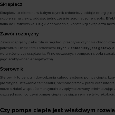
Skraplacz
Skraplacz to element, w którym czynnik chłodniczy oddaje energię ci
skupienia na ciekły, oddając jednocześnie zgromadzone ciepło.
Efek
trafia do użytkownika. Dzięki odpowiedniej konstrukcji skraplacza m
Zawór rozprężny
Zawór rozprężny pełni rolę w regulacji przepływu czynnika chłodnic
parownika. Dzięki temu procesowi
czynnik chłodniczy jest gotowy d
warunków pracy urządzenia. W nowoczesnych pompach ciepła stosuje s
jego efektywność energetyczną.
Sterownik
Sterownik to centrum dowodzenia całego systemu pompy ciepła, które
precyzyjne ustawienie temperatur, harmonogramów pracy oraz integra
może działać w sposób maksymalnie zoptymalizowany, minimalizując 
oszczędności, co czyni pompę ciepła rozwiązaniem nie tylko ekologic
Czy pompa ciepła jest właściwym rozwi