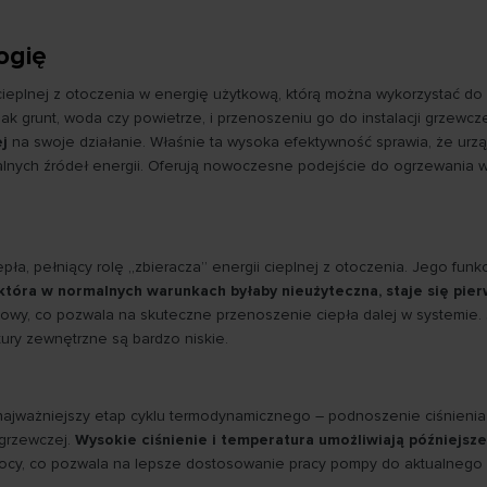
ogię
 cieplnej z otoczenia w energię użytkową, którą można wykorzystać d
ak grunt, woda czy powietrze, i przenoszeniu go do instalacji grzewc
ej
na swoje działanie. Właśnie ta wysoka efektywność sprawia, że urzą
lnych źródeł energii. Oferują nowoczesne podejście do ogrzewania w
a, pełniący rolę „zbieracza” energii cieplnej z otoczenia. Jego funk
 która w normalnych warunkach byłaby nieużyteczna, staje się pi
owy, co pozwala na skuteczne przenoszenie ciepła dalej w systemie. 
ury zewnętrzne są bardzo niskie.
najważniejszy etap cyklu termodynamicznego – podnoszenie ciśnienia 
 grzewczej.
Wysokie ciśnienie i temperatura umożliwiają późniejsz
 mocy, co pozwala na lepsze dostosowanie pracy pompy do aktualnego