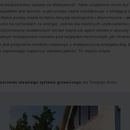
nia bezpośrednio wpływa na efektywność. Takie urządzenie może być
aspektem jest sposób, w jaki pompa ciepła współpracuje z istniejącą 
e. Wybór pompy ciepła to także decyzja ekologiczna i ekonomiczna –
u
ości na rachunkach za energię. Jednak dla niektórych użytkowników,
zastosowanie dodatkowych źródeł ciepła lub wybór modeli o wyższej w
ymalnym rozwiązaniem zarówno pod względem technicznym, jak i finan
e jest połączenie komfortu cieplnego z efektywnością energetyczną.
zapewniając najwyższy standard jakości. To między innymi:
tworzeniu idealnego systemu grzewczego
dla Twojego domu.