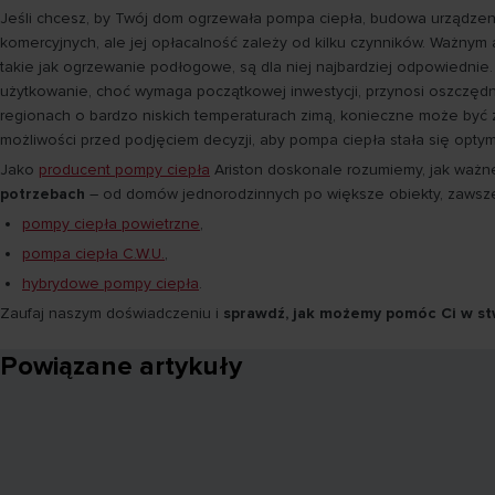
Jeśli chcesz, by Twój dom ogrzewała pompa ciepła, budowa urządze
komercyjnych, ale jej opłacalność zależy od kilku czynników. Ważnym 
takie jak ogrzewanie podłogowe, są dla niej najbardziej odpowiedni
użytkowanie, choć wymaga początkowej inwestycji, przynosi oszczędn
regionach o bardzo niskich temperaturach zimą, konieczne może być 
możliwości przed podjęciem decyzji, aby pompa ciepła stała się opt
Jako
producent pompy ciepła
Ariston doskonale rozumiemy, jak ważn
potrzebach
– od domów jednorodzinnych po większe obiekty, zawsze 
pompy ciepła powietrzne
,
pompa ciepła C.W.U.
,
hybrydowe pompy ciepła
.
Zaufaj naszym doświadczeniu i
sprawdź, jak możemy pomóc Ci w s
Powiązane artykuły