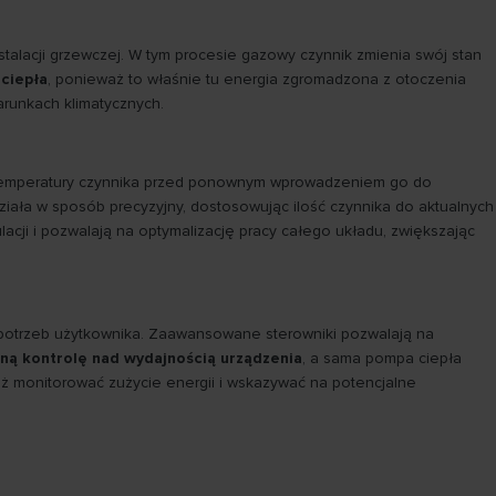
talacji grzewczej. W tym procesie gazowy czynnik zmienia swój stan
ciepła
, ponieważ to właśnie tu energia zgromadzona z otoczenia
arunkach klimatycznych.
 i temperatury czynnika przed ponownym wprowadzeniem go do
ziała w sposób precyzyjny, dostosowując ilość czynnika do aktualnych
cji i pozwalają na optymalizację pracy całego układu, zwiększając
h potrzeb użytkownika. Zaawansowane sterowniki pozwalają na
ną kontrolę nad wydajnością urządzenia
, a sama pompa ciepła
 monitorować zużycie energii i wskazywać na potencjalne