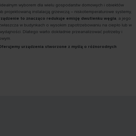
 idealnym wyborem dla wielu gospodarstw domowych i obiektów
lub projektowaną instalacją grzewczą – niskotemperaturowe systemy,
rządzenie to znacząco redukuje emisję dwutlenku węgla
, a jego
 zwłaszcza w budynkach o wysokim zapotrzebowaniu na ciepło lub w
ydajności. Dlatego warto dokładnie przeanalizować potrzeby i
sowym.
Oferujemy urządzenia stworzone z myślą o różnorodnych