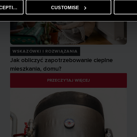
CEPTING
CUSTOMISE
WSKAZÓWKI I ROZWIĄZANIA
Jak obliczyć zapotrzebowanie cieplne
mieszkania, domu?
PRZECZYTAJ WIĘCEJ