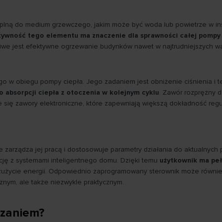
eplną do medium grzewczego, jakim może być woda lub powietrze w ins
tywność tego elementu ma znaczenie dla sprawności całej pompy 
ożliwe jest efektywne ogrzewanie budynków nawet w najtrudniejszych w
zego w obiegu pompy ciepła. Jego zadaniem jest obniżenie ciśnienia
o absorpcji ciepła z otoczenia w kolejnym cyklu
. Zawór rozprężny d
ię zawory elektroniczne, które zapewniają większą dokładność regula
 zarządza jej pracą i dostosowuje parametry działania do aktualnyc
cję z systemami inteligentnego domu. Dzięki temu
użytkownik ma peł
zużycie energii. Odpowiednio zaprogramowany sterownik może również
znym, ale także niezwykle praktycznym.
ązaniem?