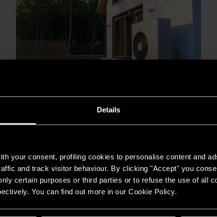
WSKAZÓWKI I ROZWIĄZANIA
Chłodzenie pompą ciepła latem: aktywne
Details
vs pasywne, punkt rosy i jak uniknąć
skraplania
PRZECZYTAJ WIĘCEJ
th your consent, profiling cookies to personalise content and ad
affic and track visitor behaviour. By clicking "Accept" you consen
nly certain purposes or third parties or to refuse the use of all 
ectively. You can find out more in our Cookie Policy.