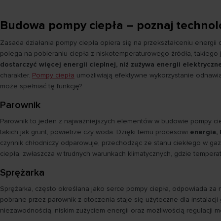
Budowa pompy ciepła – poznaj technol
Zasada działania pompy ciepła opiera się na przekształceniu energii
polega na pobieraniu ciepła z niskotemperaturowego źródła, takiego j
dostarczyć więcej energii cieplnej, niż zużywa energii elektryczn
charakter.
Pompy ciepła
umożliwiają efektywne wykorzystanie odnawia
może spełniać tę funkcję?
Parownik
Parownik to jeden z najważniejszych elementów w budowie pompy ciepł
takich jak grunt, powietrze czy woda. Dzięki temu procesowi
energia,
czynnik chłodniczy odparowuje, przechodząc ze stanu ciekłego w gaz
ciepła, zwłaszcza w trudnych warunkach klimatycznych, gdzie temperat
Sprężarka
Sprężarka, często określana jako serce pompy ciepła, odpowiada za 
pobrane przez parownik z otoczenia staje się użyteczne dla instalacji
niezawodnością, niskim zużyciem energii oraz możliwością regulacji