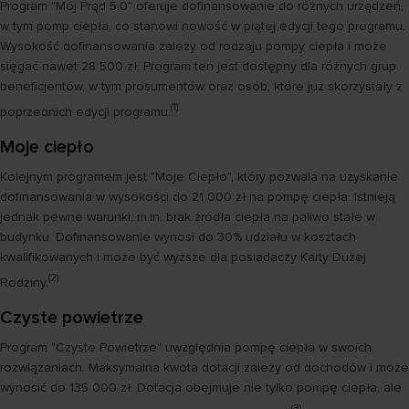
Program "Mój Prąd 5.0" oferuje dofinansowanie do różnych urządzeń,
w tym pomp ciepła, co stanowi nowość w piątej edycji tego programu.
Wysokość dofinansowania zależy od rodzaju pompy ciepła i może
sięgać nawet 28 500 zł. Program ten jest dostępny dla różnych grup
beneficjentów, w tym prosumentów oraz osób, które już skorzystały z
(1)
poprzednich edycji programu.
Moje ciepło
Kolejnym programem jest "Moje Ciepło", który pozwala na uzyskanie
dofinansowania w wysokości do 21 000 zł na pompę ciepła. Istnieją
jednak pewne warunki, m.in. brak źródła ciepła na paliwo stałe w
budynku. Dofinansowanie wynosi do 30% udziału w kosztach
kwalifikowanych i może być wyższe dla posiadaczy Karty Dużej
(2)
Rodziny.
Czyste powietrze
Program "Czyste Powietrze" uwzględnia pompę ciepła w swoich
rozwiązaniach. Maksymalna kwota dotacji zależy od dochodów i może
wynosić do 135 000 zł. Dotacja obejmuje nie tylko pompę ciepła, ale
(3)