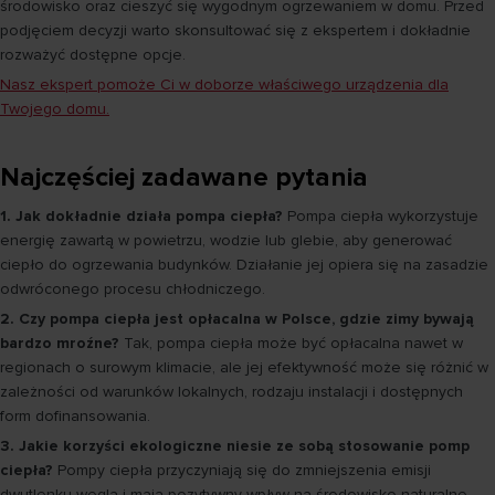
środowisko oraz cieszyć się wygodnym ogrzewaniem w domu. Przed
podjęciem decyzji warto skonsultować się z ekspertem i dokładnie
rozważyć dostępne opcje.
Nasz ekspert pomoże Ci w doborze właściwego urządzenia dla
Twojego domu.
Najczęściej zadawane pytania
1. Jak dokładnie działa pompa ciepła?
Pompa ciepła wykorzystuje
energię zawartą w powietrzu, wodzie lub glebie, aby generować
ciepło do ogrzewania budynków. Działanie jej opiera się na zasadzie
odwróconego procesu chłodniczego.
2. Czy pompa ciepła jest opłacalna w Polsce, gdzie zimy bywają
bardzo mroźne?
Tak, pompa ciepła może być opłacalna nawet w
regionach o surowym klimacie, ale jej efektywność może się różnić w
zależności od warunków lokalnych, rodzaju instalacji i dostępnych
form dofinansowania.
3. Jakie korzyści ekologiczne niesie ze sobą stosowanie pomp
ciepła?
Pompy ciepła przyczyniają się do zmniejszenia emisji
dwutlenku węgla i mają pozytywny wpływ na środowisko naturalne.