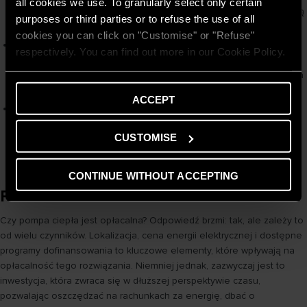
all cookies we use. To granularly select only certain
ciepła do podgrzewania wody użytkowej, wyróżniająca się wysoką
purposes or third parties or to refuse the use of all
efektywnością i wydajnością.
cookies you can click on "Customise" or "Refuse"
Ariston Nimbus Compact S Net R32
- to nowoczesna i
respectively. You can find out more in our Cookie Policy.
energooszczędna powietrzna pompa ciepła która charakteryzuje
się wysoką wydajnością oraz możliwością sterowania zdalnego za
pomocą sieci WIFI.
ACCEPT
Ariston Genus One Hybrid Plus NET R32
- to innowacyjne,
hybrydowe urządzenie grzewcze, składające się z pompy ciepła i
CUSTOMISE
kotła gazowego, które gwarantuje nie tylko komfort cieplny, ale
również znaczące obniżenie rachunków.
CONTINUE WITHOUT ACCEPTING
Podsumowanie
Czy pompa ciepła jest opłacalna? Odpowiedź brzmi: tak, ale zależy to
od wielu czynników. Lokalizacja, cena energii elektrycznej i dostępne
programy dofinansowania to kluczowe elementy, które wpływają na
opłacalność tego rozwiązania. Niemniej jednak, zazwyczaj jest to
inwestycja, która zwraca się w dłuższej perspektywie czasu,
pozwalając oszczędzać na rachunkach za energię, dbać o