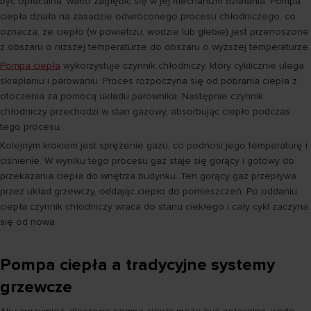
być opłacalna, warto zagłębić się w jej mechanizm działania. Pompa
ciepła działa na zasadzie odwróconego procesu chłodniczego, co
oznacza, że ciepło (w powietrzu, wodzie lub glebie) jest przenoszone
z obszaru o niższej temperaturze do obszaru o wyższej temperaturze.
Pompa ciepła
wykorzystuje czynnik chłodniczy, który cyklicznie ulega
skraplaniu i parowaniu. Proces rozpoczyna się od pobrania ciepła z
otoczenia za pomocą układu parownika. Następnie czynnik
chłodniczy przechodzi w stan gazowy, absorbując ciepło podczas
tego procesu.
Kolejnym krokiem jest sprężenie gazu, co podnosi jego temperaturę i
ciśnienie. W wyniku tego procesu gaz staje się gorący i gotowy do
przekazania ciepła do wnętrza budynku. Ten gorący gaz przepływa
przez układ grzewczy, oddając ciepło do pomieszczeń. Po oddaniu
ciepła czynnik chłodniczy wraca do stanu ciekłego i cały cykl zaczyna
się od nowa.
Pompa ciepła a tradycyjne systemy
grzewcze