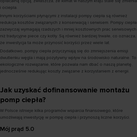
opłacalną opcją, zwłaszcza, że klimat w naszym kraju stale się zmienia
i ociepla.
Innymi korzyściami płynącymi z instalacji pompy ciepła są również
redukcja kosztów związanych z konserwacją i serwisem. Pompy ciepła
zazwyczaj wymagają rzadszych i mniej kosztownych prac serwisowych
niż tradycyjne piece czy kotły. Są również bardziej trwałe, co oznacza,
że inwestycja ta może przynosić korzyści przez wiele lat.
Dodatkowo, pompy ciepła przyczyniają się do zmniejszenia emisji
dwutlenku węgla i mają pozytywny wpływ na środowisko naturalne. To
ekologiczne rozwiązanie, które pozwala nam dbać o naszą planetę,
jednocześnie redukując koszty związane z korzystaniem z energii.
Jak uzyskać dofinansowanie montażu
pomp ciepła?
W Polsce istnieje kilka programów wsparcia finansowego, które
umożliwiają inwestycję w pompę ciepła i przynoszą liczne korzyści.
Mój prąd 5.0