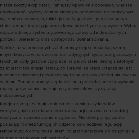
niższe koszty eksploatacji, mniejszy wpływ na środowisko, większa
efektywność i wyższy komfort cieplny w porównaniu do tradycyjnych
systemów grzewczych, takich jak kotły gazowe i piece na paliwo
stałe. Jednak inwestycja początkowa może być nieco wyższa. Wybór
odpowiedniego systemu grzewczego zależy od indywidualnych
potrzeb i preferencji oraz dostępności dofinansowania.
Oprócz już wspomnianych zalet, pompy ciepła posiadają szereg
innych korzyści w porównaniu do tradycyjnych systemów grzewczych,
takich jak kotły gazowe czy piece na paliwo stałe. Jedną z istotnych
zalet jest niska emisja hałasu, co sprawia, że praca urządzenia jest
niemal niesłyszalna i przekłada się to na większy komfort akustyczny
w domu. Ponadto pompy ciepła eliminują potrzebę przechowywania i
obsługi paliw, co minimalizuje ryzyko wycieków czy sytuacji
niebezpiecznych.
Kolejną zaletą jest brak konieczności komina czy kanałów
wentylacyjnych, co ułatwia proces instalacji i pozwala na bardziej
elastyczne rozmieszczenie urządzenia. Niektóre pompy ciepła
posiadają również funkcję chłodzenia, co umożliwia regulację
temperatury w domu także latem, co jest niemożliwe do osiągnięcia
za pomocą tradycyjnych systemów.