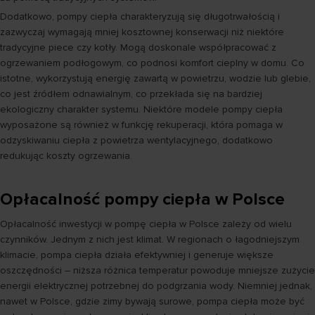
Dodatkowo, pompy ciepła charakteryzują się długotrwałością i
zazwyczaj wymagają mniej kosztownej konserwacji niż niektóre
tradycyjne piece czy kotły. Mogą doskonale współpracować z
ogrzewaniem podłogowym, co podnosi komfort cieplny w domu. Co
istotne, wykorzystują energię zawartą w powietrzu, wodzie lub glebie,
co jest źródłem odnawialnym, co przekłada się na bardziej
ekologiczny charakter systemu. Niektóre modele pompy ciepła
wyposażone są również w funkcję rekuperacji, która pomaga w
odzyskiwaniu ciepła z powietrza wentylacyjnego, dodatkowo
redukując koszty ogrzewania.
Opłacalność pompy ciepła w Polsce
Opłacalność inwestycji w pompę ciepła w Polsce zależy od wielu
czynników. Jednym z nich jest klimat. W regionach o łagodniejszym
klimacie, pompa ciepła działa efektywniej i generuje większe
oszczędności – niższa różnica temperatur powoduje mniejsze zużycie
energii elektrycznej potrzebnej do podgrzania wody. Niemniej jednak,
nawet w Polsce, gdzie zimy bywają surowe, pompa ciepła może być