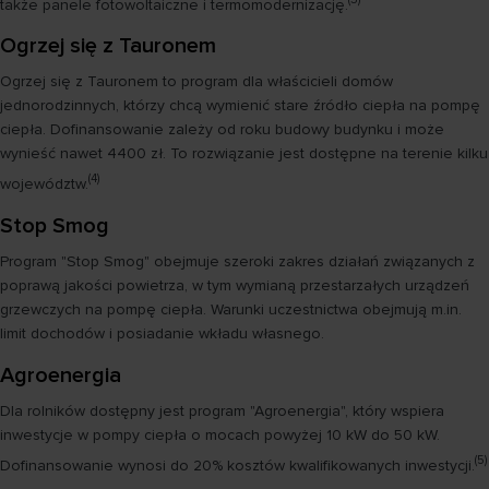
także panele fotowoltaiczne i termomodernizację.
Ogrzej się z Tauronem
Ogrzej się z Tauronem to program dla właścicieli domów
jednorodzinnych, którzy chcą wymienić stare źródło ciepła na pompę
ciepła. Dofinansowanie zależy od roku budowy budynku i może
wynieść nawet 4400 zł. To rozwiązanie jest dostępne na terenie kilku
(4)
województw.
Stop Smog
Program "Stop Smog" obejmuje szeroki zakres działań związanych z
poprawą jakości powietrza, w tym wymianą przestarzałych urządzeń
grzewczych na pompę ciepła. Warunki uczestnictwa obejmują m.in.
limit dochodów i posiadanie wkładu własnego.
Agroenergia
Dla rolników dostępny jest program "Agroenergia", który wspiera
inwestycje w pompy ciepła o mocach powyżej 10 kW do 50 kW.
(5)
Dofinansowanie wynosi do 20% kosztów kwalifikowanych inwestycji.