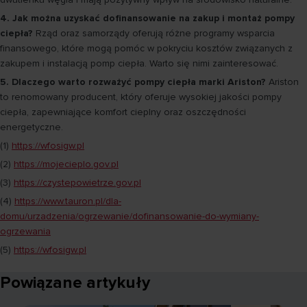
4. Jak można uzyskać dofinansowanie na zakup i montaż pompy
ciepła?
Rząd oraz samorządy oferują różne programy wsparcia
finansowego, które mogą pomóc w pokryciu kosztów związanych z
zakupem i instalacją pomp ciepła. Warto się nimi zainteresować.
5. Dlaczego warto rozważyć pompy ciepła marki Ariston?
Ariston
to renomowany producent, który oferuje wysokiej jakości pompy
ciepła, zapewniające komfort cieplny oraz oszczędności
energetyczne.
(1)
https://wfosigw.pl
(2)
https://mojecieplo.gov.pl
(3)
https://czystepowietrze.gov.pl
(4)
https://www.tauron.pl/dla-
domu/urzadzenia/ogrzewanie/dofinansowanie-do-wymiany-
ogrzewania
(5)
https://wfosigw.pl
Powiązane artykuły