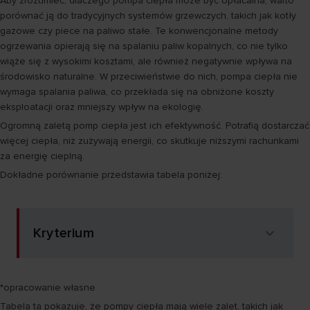
Aby zrozumieć, dlaczego pompa ciepła może być opłacalna, warto
porównać ją do tradycyjnych systemów grzewczych, takich jak kotły
gazowe czy piece na paliwo stałe. Te konwencjonalne metody
ogrzewania opierają się na spalaniu paliw kopalnych, co nie tylko
wiąże się z wysokimi kosztami, ale również negatywnie wpływa na
środowisko naturalne. W przeciwieństwie do nich, pompa ciepła nie
wymaga spalania paliwa, co przekłada się na obniżone koszty
eksploatacji oraz mniejszy wpływ na ekologię.
Ogromną zaletą pomp ciepła jest ich efektywność. Potrafią dostarczać
więcej ciepła, niż zużywają energii, co skutkuje niższymi rachunkami
za energię cieplną.
Dokładne porównanie przedstawia tabela poniżej:
Kryterium
*opracowanie własne
Tabela ta pokazuje, że pompy ciepła mają wiele zalet, takich jak