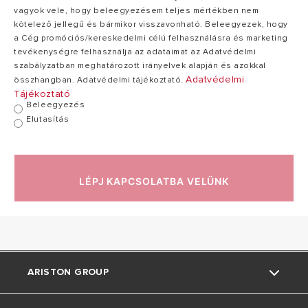
Átlagos
280
vagyok vele, hogy beleegyezésem teljes mértékben nem
villamosteljesítmény
280 W
W
kötelező jellegű és bármikor visszavonható. Beleegyezek, hogy
felvétel
a Cég promóciós/kereskedelmi célú felhasználásra és marketing
tevékenységre felhasználja az adataimat az Adatvédelmi
szabályzatban meghatározott irányelvek alapján és azokkal
Névleges
Adatvédelmi
összhangban. Adatvédelmi tájékoztató.
80
tárolási
110 l
Tájékoztató
l
kapacitás
Beleegyezés
Elutasítás
Maximális üzemi
8
8 bar
nyomás
bar
LÉPJ KAPCSOLATBA VELÜNK
220-
Feszültség/maximális
240
220-240
teljesítményfelvétel
V/1550
V/1550 W
W
ARISTON GROUP
Elektromos
1200