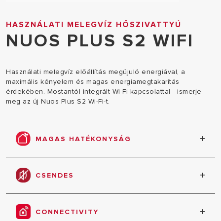
HASZNÁLATI MELEGVÍZ HŐSZIVATTYÚ
NUOS PLUS S2 WIFI
Használati melegvíz előállítás megújuló energiával, a
maximális kényelem és magas energiamegtakarítás
érdekében. Mostantól integrált Wi-Fi kapcsolattal - ismerje
meg az új Nuos Plus S2 Wi-Fi-t.
MAGAS HATÉKONYSÁG
A NUOS-t magas energiahatékonyság, az
energiafogyasztás és a károsanyag-kibocsátás
CSENDES
jelentős csökkentése jellemzi.
Alacsony zajszint minden üzemmódban.
CONNECTIVITY