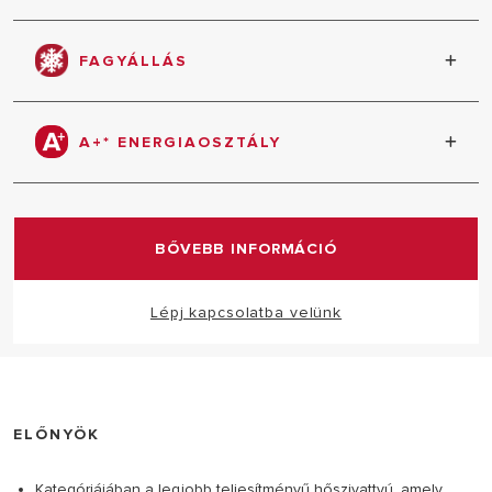
Integrált Wi-Fi, hogy az Ariston NET alkalmazással
vezérelhesse eszközét az optimális fogyasztás
FAGYÁLLÁS
érdekében.
Megakadályozza az áramkör befagyását, így a Nuos
hőszivattyú üzemmódban akkor is képes működni,
A+* ENERGIAOSZTÁLY
ha a levegő -5°C-os.
*Ez a termék az A+ energiaosztályba tartozik HMV
készítés szempontjából (az A+/F tartományban).
BŐVEBB INFORMÁCIÓ
Lépj kapcsolatba velünk
ELŐNYÖK
Kategóriájában a legjobb teljesítményű hőszivattyú, amely