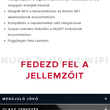
megújuló energiát használ.
Integrált Wi-Fi a távvezérléshez az Ariston NET
alkalmazásnak köszönhetően.
Kompatibilis a napelemekkel való integrációval.
Szuper csendes működés a SILENT funkciónak
köszönhetően.
Függőleges falra szerelés
NUOS PLUS S2 WIFI
FEDEZD FEL A
JELLEMZŐIT
MEGÚJULÓ JÖVŐ
A NUOS modelleket környezetbarát, energiahatékony
OLASZ TERVEZÉS