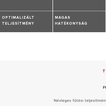
OPTIMALIZÁLT
MAGAS
TELJESÍTMÉNY
HATÉKONYSÁG
T
F
Névleges fűtési teljesítmé