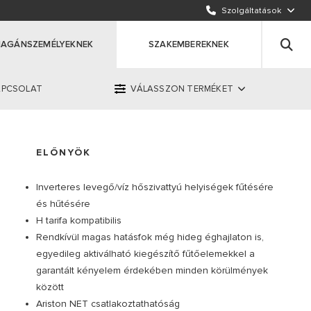
KÜLDJÖN EGY E-MAILT
Szolgáltatások
HÍVJON MINKET
AGÁNSZEMÉLYEKNEK
SZAKEMBEREKNEK
APCSOLAT
VÁLASSZON TERMÉKET
OK
ERMÉKET
ELŐNYÖK
Inverteres levegő/víz hőszivattyú helyiségek fűtésére
 1 447 7109
és hűtésére
H tarifa kompatibilis
Rendkívül magas hatásfok még hideg éghajlaton is,
egyedileg aktiválható kiegészítő fűtőelemekkel a
garantált kényelem érdekében minden körülmények
között
Ariston NET csatlakoztathatóság