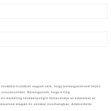
t, továbbá tisztában vagyok vele, hogy beleegyezésem teljes
r visszavonható. Beleegyezek, hogy a Cég
 és marketing tevékenységre felhasználja az adataimat az
rányelvek alapján és azokkal összhangban. Adatvédelmi