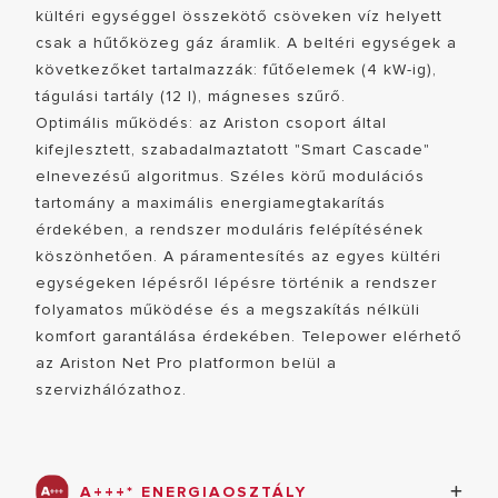
kültéri egységgel összekötő csöveken víz helyett
csak a hűtőközeg gáz áramlik. A beltéri egységek a
következőket tartalmazzák: fűtőelemek (4 kW-ig),
tágulási tartály (12 l), mágneses szűrő.
Optimális működés: az Ariston csoport által
kifejlesztett, szabadalmaztatott "Smart Cascade"
elnevezésű algoritmus. Széles körű modulációs
tartomány a maximális energiamegtakarítás
érdekében, a rendszer moduláris felépítésének
MINDEN TÍ
köszönhetően. A páramentesítés az egyes kültéri
egységeken lépésről lépésre történik a rendszer
folyamatos működése és a megszakítás nélküli
komfort garantálása érdekében. Telepower elérhető
az Ariston Net Pro platformon belül a
szervizhálózathoz.
A+++* ENERGIAOSZTÁLY