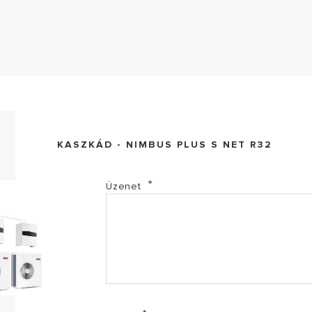
BIM file
KASZKÁD - NIMBUS PLUS S NET R32
Nimbus Plus S Net R32 - CE Tanúsítvány (PDF, 935.0
Üzenet
Nimbus Plus S Net R32 - Felhasználói és telepítői k
Nimbus Plus S Net R32 - Katalógus (PDF, 6.36 mb)