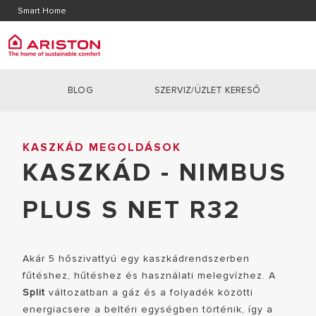
Kapcsolat
Letölt
Smart Home
GYIK
BLOG
SZERVIZ/ÜZLET KERESŐ
ARISTON GROUP
KAZÁN
Termékek | Kategóriák
Home
|
KASZKÁD MEGOLDÁSOK
|
kaszkád - nimbus plus s net r32
RÓLUNK
KONDENZÁ
KASZKÁD MEGOLDÁSOK
KAZÁNOK
KARRIEREK
KASZKÁD - NIMBUS
ATMOSZFÉ
HŐSZIVATTYÚK
DOLGOZZ NÁLUNK
HYBRID R
VÍZMELEGÍTŐK
PLUS S NET R32
INDIREKT 
NAPKOLLEKTOR RENDSZEREK
TERMOSZTÁTOK
Akár 5 hőszivattyú egy kaszkádrendszerben
LÉGKONDICIONÁLÓK
fűtéshez, hűtéshez és használati melegvízhez. A
Split
változatban a gáz és a folyadék közötti
SMART HOME
energiacsere a beltéri egységben történik, így a