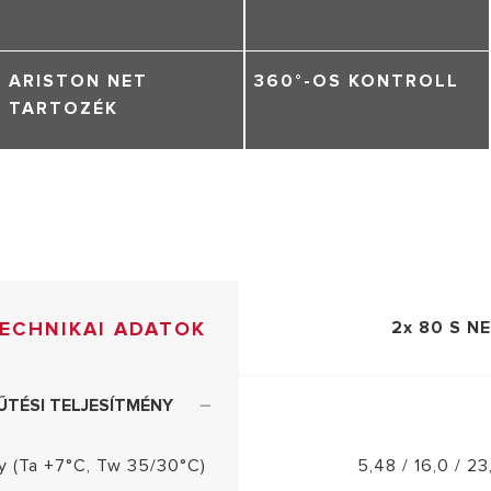
ARISTON NET
360°-OS KONTROLL
TARTOZÉK
ECHNIKAI ADATOK
2x 80 S N
ŰTÉSI TELJESÍTMÉNY
ny (Ta +7°C, Tw 35/30°C)
5,48 / 16,0 / 2