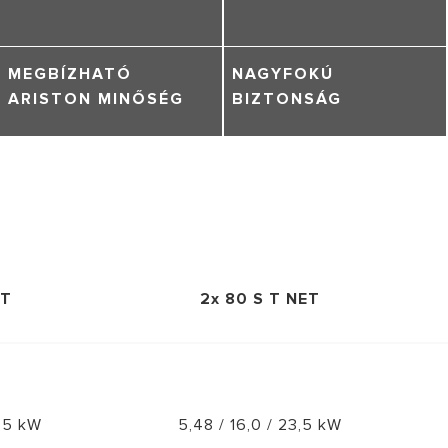
MEGBÍZHATÓ
NAGYFOKÚ
ARISTON MINŐSÉG
BIZTONSÁG
ET
2x 80 S T NET
3,5 kW
5,48 / 16,0 / 23,5 kW