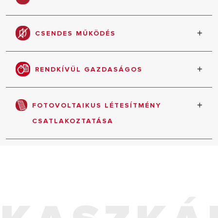
*Ez a termék az A+++ energiaosztályba tartozik
fűtés szempontjából (az A+++/D tartományban),
CSENDES MŰKÖDÉS
35 °C-os előremenő víz esetén.
Rendkívül csendes működés minden
üzemmódban.
RENDKÍVÜL GAZDASÁGOS
Alacsony áramfogyasztás.
FOTOVOLTAIKUS LÉTESÍTMÉNY
CSATLAKOZTATÁSA
A fotovoltaikus létesítmények által termelt
energia optimalizálásának elősegítésére
kifejlesztett ad hoc lehetőség.